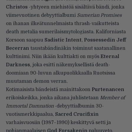
Christos
-yhtyeen miehistöä sisältävä bändi, jonka
viimevuotinen debyyttialbumi
Sumerian Promises
on ihanan ilkeätunnelmaista thrash-vaikutteista
death metalia sumerilaismytologiasta. Kaliforniasta
Korsoon saapuu
Sadistic Intent
,
Possessedin Jeff
Becerran
taustabändinäkin toiminut saatanallinen
kulttinimi. Niin ikään kulttiakti on myös
Eternal
Darkness
, joka esitti näkemyksellistä death-
doomiaan 90-luvun alkupuolikkaalla Ruotsissa
muutaman demon verran.
Kotimaisista bändeistä mainittakoon
Purtenancen
erikoiskeikka, jonka aikana juhlistetaan
Member of
Immortal Damnation
-debyyttialbumin 30-
vuotismerkkipaalua,
Sacred Crucifixin
varhaisvuosiin (1987–1990) keskittyvä setti ja
pohjanmaalaisen
God Forsakenin
paluuveto.