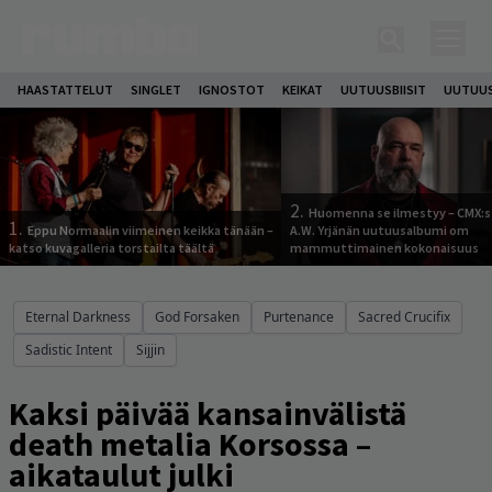
HAASTATTELUT
SINGLET
IGNOSTOT
KEIKAT
UUTUUSBIISIT
UUTUUS
2.
Huomenna se ilmestyy – CMX:s
1.
Eppu Normaalin viimeinen keikka tänään –
A.W. Yrjänän uutuusalbumi om
katso kuvagalleria torstailta täältä
mammuttimainen kokonaisuus
Eternal Darkness
God Forsaken
Purtenance
Sacred Crucifix
Sadistic Intent
Sijjin
Kaksi päivää kansainvälistä
death metalia Korsossa –
aikataulut julki