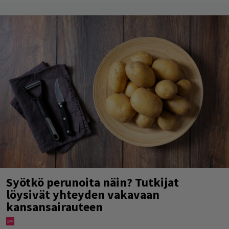
Syötkö perunoita näin? Tutkijat
löysivät yhteyden vakavaan
kansansairauteen