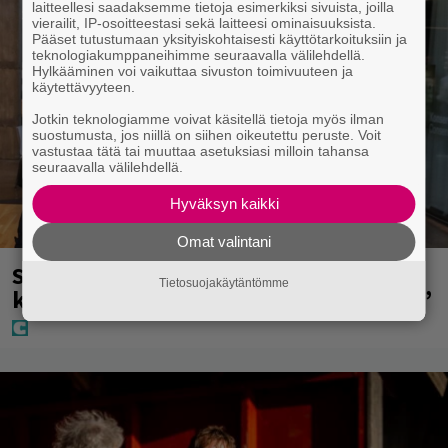
laitteellesi saadaksemme tietoja esimerkiksi sivuista, joilla
vierailit, IP-osoitteestasi sekä laitteesi ominaisuuksista.
Pääset tutustumaan yksityiskohtaisesti käyttötarkoituksiin ja
teknologiakumppaneihimme seuraavalla välilehdellä.
Hylkääminen voi vaikuttaa sivuston toimivuuteen ja
käytettävyyteen.
Jotkin teknologiamme voivat käsitellä tietoja myös ilman
suostumusta, jos niillä on siihen oikeutettu peruste. Voit
vastustaa tätä tai muuttaa asetuksiasi milloin tahansa
seuraavalla välilehdellä.
Hyväksyn kaikki
Omat valintani
Sara ja Mikko Parikka etsivät uutta
Tietosuojakäytäntömme
kotia – ”Seuraavaan kotiin tämmöinen”