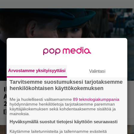
Arvostamme yksityisyyttäsi
Valintasi
Tarvitsemme suostumuksesi tarjotaksemme
Illalla tv:ssä: Perinteinen dekkari
henkilökohtaisen käyttökokemuksen
Agatha Christien hengessä – vuoden
Me ja huolellisesti valitsemamme
89 teknologiakumppania
2023 leffa tarjoaa murhamysteerin
hyödynnämme henkilötietoja tarjotaksemme paremman
käyttäjäkokemuksen sekä kohdentaaksemme sisältöä ja
mainoksia.
Hyväksymällä suostut tietojesi käyttöön seuraavasti
Käytämme laitetunnisteita ja tallennamme evästeitä