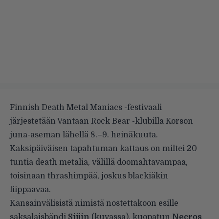
Finnish Death Metal Maniacs -festivaali
järjestetään Vantaan Rock Bear -klubilla Korson
juna-aseman lähellä 8.–9. heinäkuuta.
Kaksipäiväisen tapahtuman kattaus on miltei 20
tuntia death metalia, välillä doomahtavampaa,
toisinaan thrashimpää, joskus blackiäkin
liippaavaa.
Kansainvälisistä nimistä nostettakoon esille
saksalaisbändi
Sijjin
(kuvassa), kuopatun
Necros