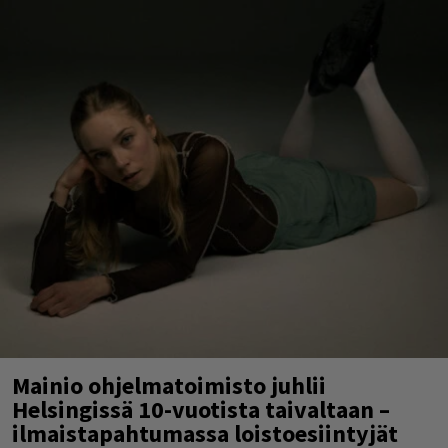
Mainio ohjelmatoimisto juhlii
Helsingissä 10-vuotista taivaltaan –
ilmaistapahtumassa loistoesiintyjät