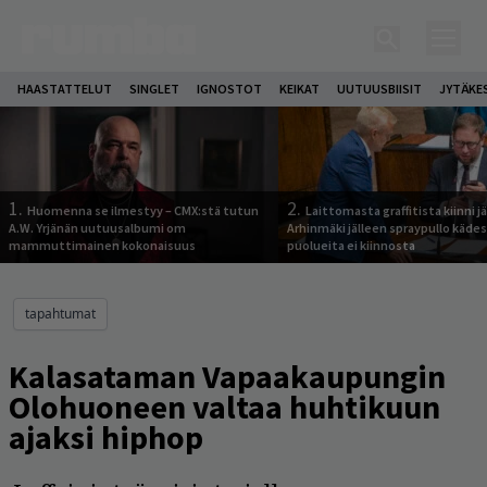
HAASTATTELUT
SINGLET
IGNOSTOT
KEIKAT
UUTUUSBIISIT
JYTÄKE
1.
2.
Huomenna se ilmestyy – CMX:stä tutun
Laittomasta graffitista kiinni 
A.W. Yrjänän uutuusalbumi om
Arhinmäki jälleen spraypullo kädes
mammuttimainen kokonaisuus
puolueita ei kiinnosta
tapahtumat
Kalasataman Vapaakaupungin
Olohuoneen valtaa huhtikuun
ajaksi hiphop