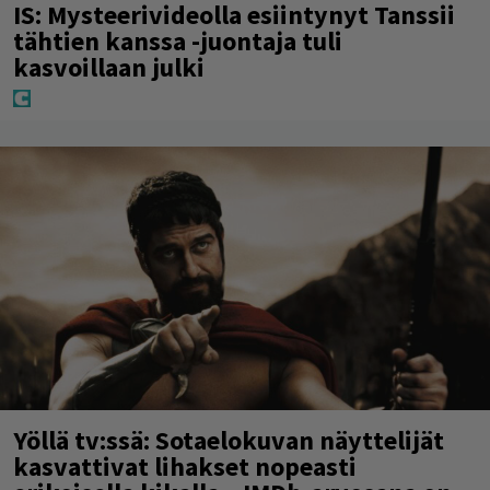
IS: Mysteerivideolla esiintynyt Tanssii
tähtien kanssa -juontaja tuli
kasvoillaan julki
Yöllä tv:ssä: Sotaelokuvan näyttelijät
kasvattivat lihakset nopeasti