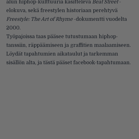
alun hiphop-kulttuuria käsittelevä
Beat Street
-
elokuva, sekä freestylen historiaan perehtyvä
Freestyle: The Art of Rhyme
-dokumentti vuodelta
2000.
Työpajoissa taas pääsee tutustumaan hiphop-
tanssiin, räppäämiseen ja graffitien maalaamiseen.
Löydät tapahtumien aikataulut ja tarkemman
sisällön alta, ja
tästä
pääset facebook-tapahtumaan.