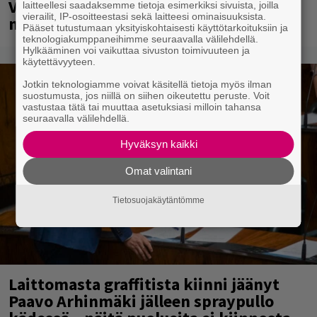
Veikkaus Arenalla syyskuussa – muista
laitteellesi saadaksemme tietoja esimerkiksi sivuista, joilla
vierailit, IP-osoitteestasi sekä laitteesi ominaisuuksista.
myös metalliklassikot-konsertti
Pääset tutustumaan yksityiskohtaisesti käyttötarkoituksiin ja
teknologiakumppaneihimme seuraavalla välilehdellä.
Hylkääminen voi vaikuttaa sivuston toimivuuteen ja
käytettävyyteen.
Jotkin teknologiamme voivat käsitellä tietoja myös ilman
suostumusta, jos niillä on siihen oikeutettu peruste. Voit
vastustaa tätä tai muuttaa asetuksiasi milloin tahansa
seuraavalla välilehdellä.
Hyväksyn kaikki
Omat valintani
Tietosuojakäytäntömme
Laittomasta graffitista kiinni jäänyt
Paavo Arhinmäki jälleen spraypullo