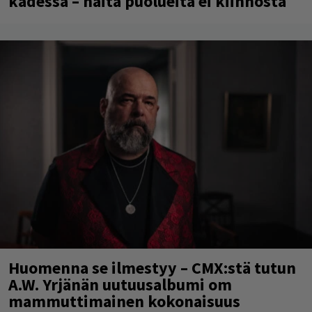
kädessä – näitä puolueita ei kiinnosta
Huomenna se ilmestyy – CMX:stä tutun
A.W. Yrjänän uutuusalbumi om
mammuttimainen kokonaisuus