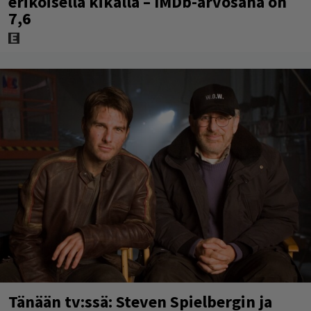
erikoisella kikalla – IMDb-arvosana on
7,6
Tänään tv:ssä: Steven Spielbergin ja