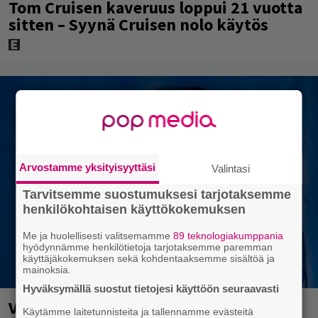
Tom Cruisen kaveruus loppui 21 vuotta
sitten – Syynä Cruisen nolo käytös
Arvostamme yksityisyyttäsi
Valintasi
Tarvitsemme suostumuksesi tarjotaksemme
henkilökohtaisen käyttökokemuksen
Me ja huolellisesti valitsemamme
89 teknologiakumppania
hyödynnämme henkilötietoja tarjotaksemme paremman
käyttäjäkokemuksen sekä kohdentaaksemme sisältöä ja
mainoksia.
Hyväksymällä suostut tietojesi käyttöön seuraavasti
Valtava Yle 100 vuotta -tapahtuma
Käytämme laitetunnisteita ja tallennamme evästeitä