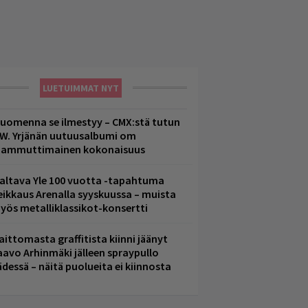
LUETUIMMAT NYT
uomenna se ilmestyy – CMX:stä tutun
.W. Yrjänän uutuusalbumi om
ammuttimainen kokonaisuus
altava Yle 100 vuotta -tapahtuma
eikkaus Arenalla syyskuussa – muista
yös metalliklassikot-konsertti
aittomasta graffitista kiinni jäänyt
aavo Arhinmäki jälleen spraypullo
ädessä – näitä puolueita ei kiinnosta