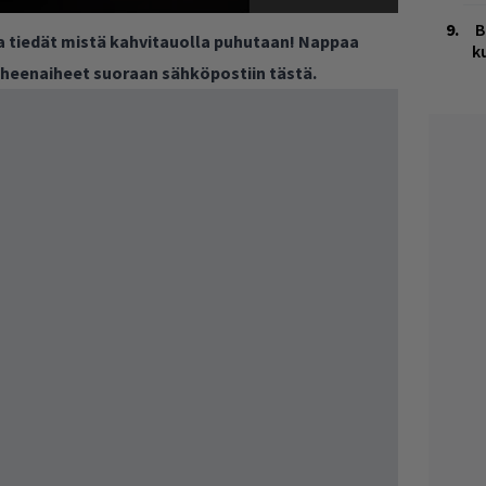
B
ja tiedät mistä kahvitauolla puhutaan! Nappaa
k
puheenaiheet suoraan sähköpostiin tästä.