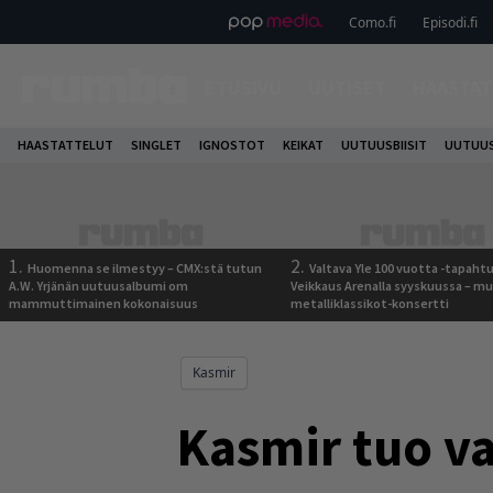
Como.fi
Episodi.fi
ETUSIVU
UUTISET
HAASTAT
HAASTATTELUT
SINGLET
IGNOSTOT
KEIKAT
UUTUUSBIISIT
UUTUUS
1.
2.
Huomenna se ilmestyy – CMX:stä tutun
Valtava Yle 100 vuotta -tapah
A.W. Yrjänän uutuusalbumi om
Veikkaus Arenalla syyskuussa – m
mammuttimainen kokonaisuus
metalliklassikot-konsertti
Kasmir
Kasmir tuo val