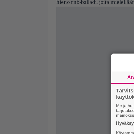
hieno rnb-balladi, joita mielellää
Ar
Tarvit
käytt
Me ja huo
tarjotak
mainoksi
Hyväksym
Käytämme 