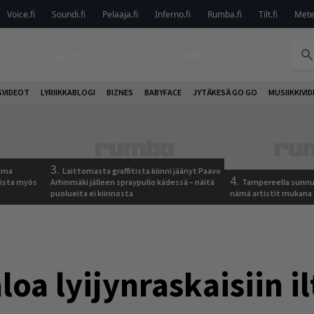
Voice.fi
Soundi.fi
Pelaaja.fi
Inferno.fi
Rumba.fi
Tilt.fi
Metel
TELUT
ARVIOT
LIVE
KOLUMNIT
PODCAST
VIDEOT
LYRIIKKABLOGI
BIZNES
BABYFACE
JYTÄKESÄ GO GO
MUSIIKKIVI
3.
tuma
Laittomasta graffitista kiinni jäänyt Paavo
4.
uista myös
Arhinmäki jälleen spraypullo kädessä – näitä
Tampereella sunnu
puolueita ei kiinnosta
nämä artistit mukana
oa lyijynraskaisiin il