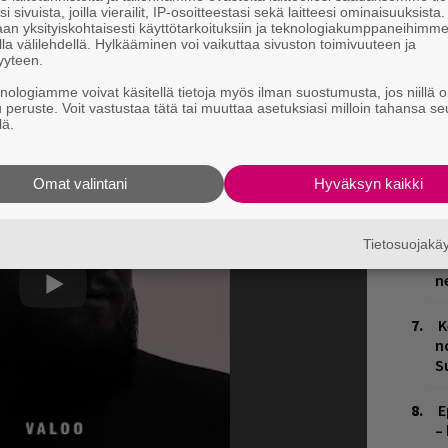
i sivuista, joilla vierailit, IP-osoitteestasi sekä laitteesi ominaisuuksista
V
an yksityiskohtaisesti käyttötarkoituksiin ja teknologiakumppaneihimm
ävä, että Kasmir julkaisi alkuvuodesta levyn.
V
la välilehdellä. Hylkääminen voi vaikuttaa sivuston toimivuuteen ja
yyteen.
m
Tarkoittaako se sitten uutta levyä, jää
knologiamme voivat käsitellä tietoja myös ilman suostumusta, jos niillä o
 kuunnella alta.
u peruste. Voit vastustaa tätä tai muuttaa asetuksiasi milloin tahansa se
T
lä.
n
M
Omat valintani
Hyväksyn kaikki
1
i
Tietosuojak
W
n
K
n
S
E
–