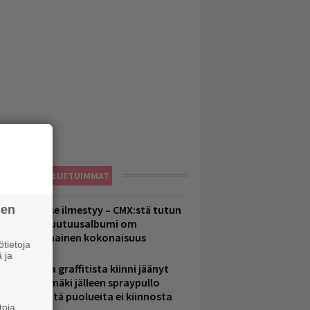
LUETUIMMAT
sen
uomenna se ilmestyy – CMX:stä tutun
.W. Yrjänän uutuusalbumi om
ammuttimainen kokonaisuus
tietoja
 ja
aittomasta graffitista kiinni jäänyt
aavo Arhinmäki jälleen spraypullo
ädessä – näitä puolueita ei kiinnosta
toja