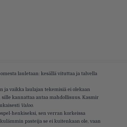
mesta lauletaan: kesällä vituttaa ja talvella
n ja vaikka laulajan tekemisiä ei olekaan
in sille kannattaa antaa mahdollisuus. Kasmir
ukaisesti
Valoo
.
ospel-henkiseksi, sen verran korkeissa
kulämmin pasteija se ei kuitenkaan ole, vaan