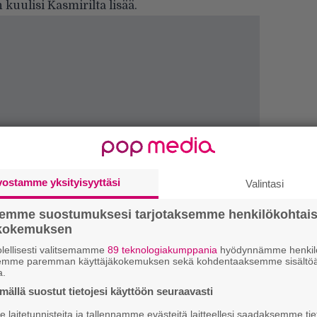
n kuulisi Kasmirilta lisää.
vostamme yksityisyyttäsi
Valintasi
semme suostumuksesi tarjotaksemme henkilökohtai
H
A
ökokemuksen
m
lellisesti valitsemamme
89 teknologiakumppania
hyödynnämme henkilö
semme paremman käyttäjäkokemuksen sekä kohdentaaksemme sisältöä
a.
L
P
ällä suostut tietojesi käyttöön seuraavasti
k
laitetunnisteita ja tallennamme evästeitä laitteellesi saadaksemme tie