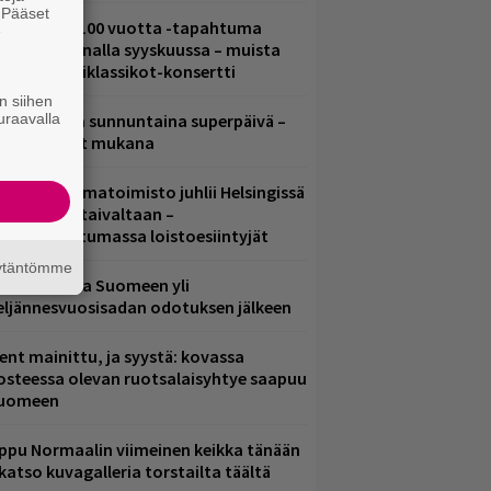
. Pääset
altava Yle 100 vuotta -tapahtuma
e
eikkaus Arenalla syyskuussa – muista
yös metalliklassikot-konsertti
n siihen
uraavalla
ampereella sunnuntaina superpäivä –
ämä artistit mukana
ainio ohjelmatoimisto juhlii Helsingissä
0-vuotista taivaltaan –
lmaistapahtumassa loistoesiintyjät
äytäntömme
eezer palaa Suomeen yli
eljännesvuosisadan odotuksen jälkeen
ent mainittu, ja syystä: kovassa
osteessa olevan ruotsalaisyhtye saapuu
uomeen
ppu Normaalin viimeinen keikka tänään
 katso kuvagalleria torstailta täältä