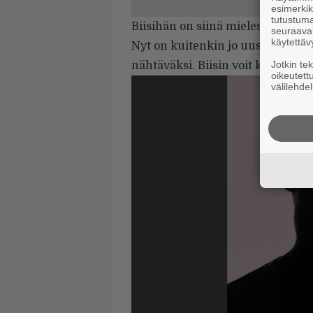
esimerkiks
tutustuma
Biisihän on siinä mielessä yllätt
seuraaval
käytettäv
Nyt on kuitenkin jo uusia tuulia. 
Jotkin te
nähtäväksi. Biisin voit kuitenkin
oikeutett
välilehdel