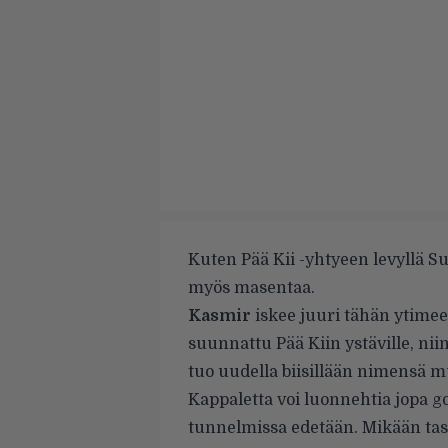
Kuten Pää Kii -yhtyeen levyllä Suo
myös masentaa.
Kasmir
iskee juuri tähän ytimee
suunnattu Pää Kiin ystäville, ni
tuo uudella biisillään nimensä m
Kappaletta voi luonnehtia jopa g
tunnelmissa edetään. Mikään tas