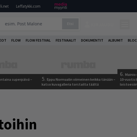
i.net
Leffatykki.com
Etsi
KIRJAUDU
DEOT
FLOW
FLOW FESTIVAL
FESTIVAALIT
DOKUMENTIT
ALBUMIT
BLOC
6.
Mainio 
5.
ntaina superpäivä –
Eppu Normaalin viimeinen keikka tänään –
10-vuotis
katso kuvagalleria torstailta täältä
loistoesii
toihin