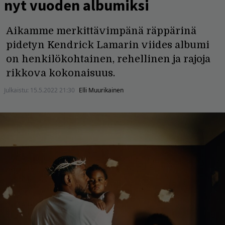
nyt vuoden albumiksi
Aikamme merkittävimpänä räppärinä
pidetyn Kendrick Lamarin viides albumi
on henkilökohtainen, rehellinen ja rajoja
rikkova kokonaisuus.
Julkaistu:
15.5.2022 21:30
Elli Muurikainen