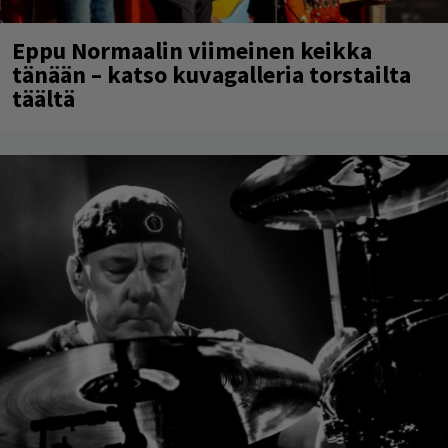
Eppu Normaalin viimeinen keikka
tänään – katso kuvagalleria torstailta
täältä