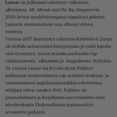
Lamar
on julkaissut odotetun viidennen
albuminsa.
Mr. Morale and the Big Steppers
on
2010-luvun merkittävimpänä räppärinä pidetyn
Lamarin ensimmäinen oma albumi viiteen
vuoteen.
Vuonna 2017 ilmestynyt uskontoa käsittelevä
Damn
oli ehdolla seitsemässä kategoriassa ja voitti lopulta
viisi Grammyä, muun muassa parhaasta rap-
esiintymisestä, -albumista ja -kappaleesta. Nykyään
34-vuotias Lamar sai levystä myös Pulitzer-
palkinnon ensimmäisenä rap-artistina koskaan, ja
ensimmäisenä populaarimusiikkia edustavana
tekijänä sitten vuoden 1943. Pulitzer on
journalistisista ja kirjallisista saavutuksista sekä
sävelteoksista Yhdysvalloissa myönnettävä
arvostettu palkinto.