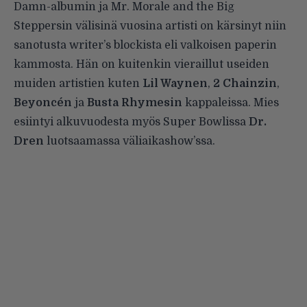
Damn-albumin ja Mr. Morale and the Big
Steppersin välisinä vuosina artisti on kärsinyt niin
sanotusta writer’s blockista eli valkoisen paperin
kammosta. Hän on kuitenkin vieraillut useiden
muiden artistien kuten
Lil Waynen
,
2 Chainzin
,
Beyoncén
ja
Busta Rhymesin
kappaleissa. Mies
esiintyi alkuvuodesta myös Super Bowlissa
Dr.
Dren
luotsaamassa väliaikashow’ssa.