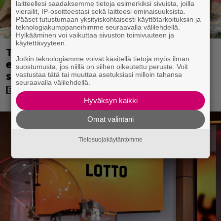
laitteellesi saadaksemme tietoja esimerkiksi sivuista, joilla
vierailit, IP-osoitteestasi sekä laitteesi ominaisuuksista.
Pääset tutustumaan yksityiskohtaisesti käyttötarkoituksiin ja
teknologiakumppaneihimme seuraavalla välilehdellä.
Hylkääminen voi vaikuttaa sivuston toimivuuteen ja
käytettävyyteen.
Tänään tv:ssä: Koskettava kotimainen
Jotkin teknologiamme voivat käsitellä tietoja myös ilman
elokuva vuodelta 2020 – ”Tehty isolla
suostumusta, jos niillä on siihen oikeutettu peruste. Voit
sydämellä”
vastustaa tätä tai muuttaa asetuksiasi milloin tahansa
seuraavalla välilehdellä.
Hyväksyn kaikki
Omat valintani
Tietosuojakäytäntömme