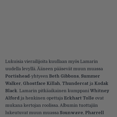
Lukuisia vierailijoita kuullaan myös Lamarin
uudella levyllä. Ääneen pääsevät muun muassa
Portishead
-yhtyeen
Beth Gibbons
,
Summer
Walker
,
Ghostface Killah
,
Thundercat
ja
Kodak
Black
. Lamarin pitkäaikainen kumppani
Whitney
Alford
ja henkinen opettaja
Eckhart Tolle
ovat
mukana kertojan roolissa. Albumin tuottajiin
lukeutuvat muun muassa
Sounwave
,
Pharrell