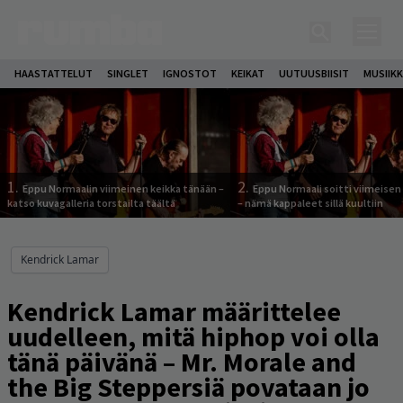
HAASTATTELUT
SINGLET
IGNOSTOT
KEIKAT
UUTUUSBIISIT
MUSIIKK
1.
2.
Eppu Normaalin viimeinen keikka tänään –
Eppu Normaali soitti viimeisen
katso kuvagalleria torstailta täältä
– nämä kappaleet sillä kuultiin
Kendrick Lamar
Kendrick Lamar määrittelee
uudelleen, mitä hiphop voi olla
tänä päivänä – Mr. Morale and
the Big Steppersiä povataan jo