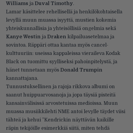
Williams
ja
Duval Timothy
.
Lamar käsittelee rehellisellä ja henkilökohtaisella
levyllä muun muassa isyyttä, mustien kokemia
yhteiskunnallisia ja yhteisöllisiä ongelmia sekä
Kanye Westin
ja
Draken
kilpailuasetelmaa ja
sovintoa. Räppäri ottaa kantaa myös cancel-
kulttuuriin: useissa kappaleissa vieraileva Kodak
Black on tuomittu syylliseksi pahoinpitelystä, ja
hänet tunnetaan myös
Donald Trumpin
kannattajana.
Tunnustuksellinen ja rajoja rikkova albumi on
saanut huippuarvosanoja ja jopa täysiä pisteitä
kansainvälisissä arvostetuissa medioissa. Muun
muassa
musiikkilehti NME
antoi levylle täydet viisi
tähteä ja kehui ”Kendrickin näyttävän kaikille
räpin tekijöille esimerkkiä siitä, miten tehdä