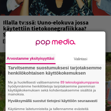
Illalla tv:ssä: Uuno-elokuva jossa
käytettiin tietokonegrafiikkaa?
Sellainen tehtiin vuonna 1998
Arvostamme yksityisyyttäsi
Valintasi
Tarvitsemme suostumuksesi tarjotaksemme
henkilökohtaisen käyttökokemuksen
Me ja huolellisesti valitsemamme
89 teknologiakumppania
hyödynnämme henkilötietoja tarjotaksemme paremman
käyttäjäkokemuksen sekä kohdentaaksemme sisältöä ja
mainoksia.
Hyväksymällä suostut tietojesi käyttöön seuraavasti
Käytämme laitetunnisteita ja tallennamme evästeitä