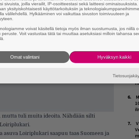
m
i sivuista, joilla vierailit, IP-osoitteestasi sekä laitteesi ominaisuuksista
an yksityiskohtaisesti käyttötarkoituksiin ja teknologiakumppaneihimm
la välilehdellä. Hylkääminen voi vaikuttaa sivuston toimivuuteen ja
L
yyteen.
P
k
knologiamme voivat käsitellä tietoja myös ilman suostumusta, jos niillä o
u peruste. Voit vastustaa tätä tai muuttaa asetuksiasi milloin tahansa se
lä.
W
n
Omat valintani
Hyväksyn kaikki
M
Tietosuojak
T
n
M
1
i
, mutta tuli muita ideoita. Nähdään silti
V
 Loiriplukari.
V
a asuva Loiriplukari saapuu taas Suomeen ja
m