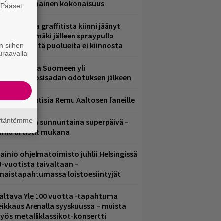
ammuttimainen kokonaisuus
. Pääset
e
aittomasta graffitista kiinni jäänyt
aavo Arhinmäki jälleen spraypullo
ädessä – näitä puolueita ei kiinnosta
n siihen
uraavalla
eezer palaa Suomeen yli
eljännesvuosisadan odotuksen jälkeen
ainioita uutisia Remu Aaltosen faneille
äytäntömme
ampereella sunnuntaina superpäivä –
ämä artistit mukana
ainio ohjelmatoimisto juhlii Helsingissä
0-vuotista taivaltaan –
lmaistapahtumassa loistoesiintyjät
altava Yle 100 vuotta -tapahtuma
eikkaus Arenalla syyskuussa – muista
yös metalliklassikot-konsertti