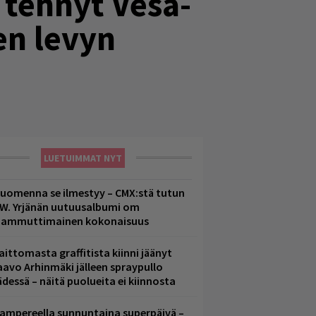
 tehnyt Vesa-
den levyn
LUETUIMMAT NYT
uomenna se ilmestyy – CMX:stä tutun
.W. Yrjänän uutuusalbumi om
ammuttimainen kokonaisuus
aittomasta graffitista kiinni jäänyt
aavo Arhinmäki jälleen spraypullo
ädessä – näitä puolueita ei kiinnosta
ampereella sunnuntaina superpäivä –