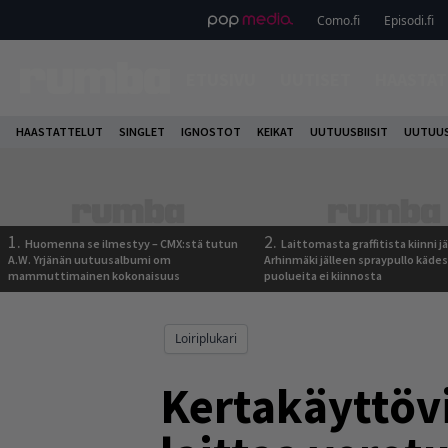
Como.fi
Episodi.fi
ETUSIVU
UUTISET
HAASTAT
HAASTATTELUT
SINGLET
IGNOSTOT
KEIKAT
UUTUUSBIISIT
UUTUUS
1.
2.
Huomenna se ilmestyy – CMX:stä tutun
Laittomasta graffitista kiinni 
A.W. Yrjänän uutuusalbumi om
Arhinmäki jälleen spraypullo kädes
mammuttimainen kokonaisuus
puolueita ei kiinnosta
Loiriplukari
Kertakäyttövi