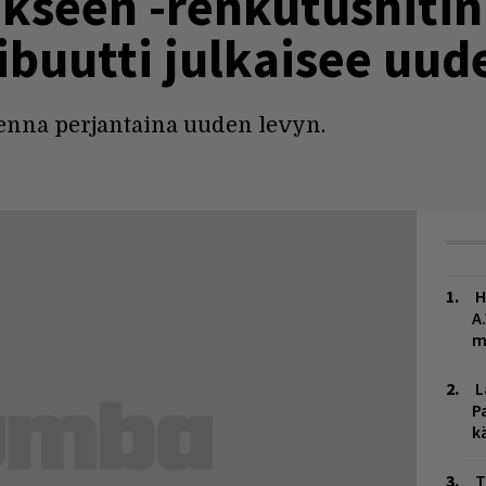
ukseen -renkutushitin
ribuutti julkaisee uu
enna perjantaina uuden levyn.
H
A
m
L
P
k
T