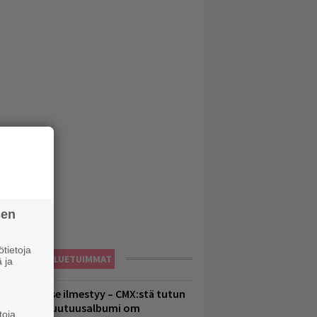
sen
tietoja
LUETUIMMAT
 ja
uomenna se ilmestyy – CMX:stä tutun
.W. Yrjänän uutuusalbumi om
toja