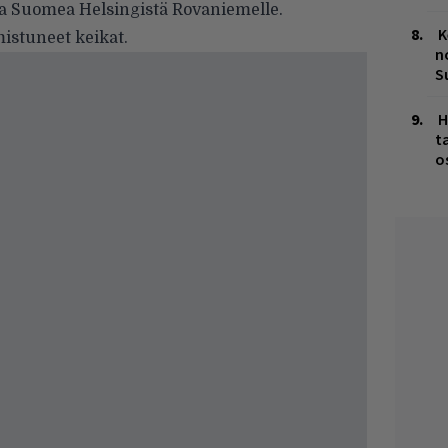
a Suomea Helsingistä Rovaniemelle.
K
mistuneet keikat.
n
S
H
t
o