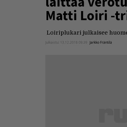
laittaa verot
Matti Loiri -t
Loiriplukari julkaisee huom
Julkaistu:
13.12.2018 09:39
Jarkko Fräntilä