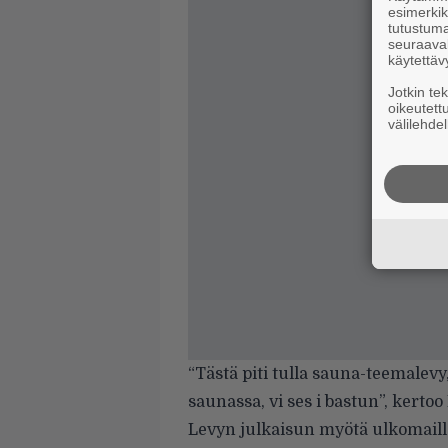
esimerkiks
tutustuma
seuraaval
käytettäv
Jotkin te
oikeutett
välilehdel
“Tästä piti tulla sauna-teemalevy
saunassa, vi ses i bastun”, kertoo
Levyn julkaisun myötä ulkomaill