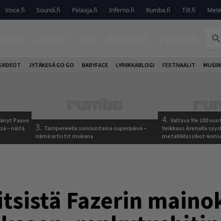
Voice.fi
Soundi.fi
Pelaaja.fi
Inferno.fi
Rumba.fi
Tilt.fi
Metel
TELUT
ARVIOT
LIVE
KOLUMNIT
PODCAST
VIDEOT
JYTÄKESÄ GO GO
BABYFACE
LYRIIKKABLOGI
FESTIVAALIT
MUSII
4.
jäänyt Paavo
Valtava Yle 100 vu
3.
sä – näitä
Tampereella sunnuntaina superpäivä –
Veikkaus Arenalla syy
nämä artistit mukana
metalliklassikot-kons
tsistä Fazerin mainok