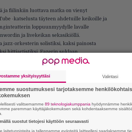
ja fiilinkiin luottava matka on vienyt
Tube -katselusta täyteen ahdetuille keikoille ja
unginteatterin loppuunmyydylle lavalle
nwordin ja livekeikan sekasikiöllä.
jazz-orkesterin solistiksi, kaksi painosta
 hittiartistiksi, Fazerin suklaan
nnössä kaikkien vähänkään suurempien
n.
vostamme yksityisyyttäsi
ri julkaisee uuden levyn. Uusi albumi tarjoaa
Valintasi
mekäs taustajoukko suomen eturivin
semme suostumuksesi tarjotaksemme henkilökohtai
kappaleiden musiikillista antia debyyttilevystä
ökokemuksen
lellisesti valitsemamme
89 teknologiakumppania
hyödynnämme henkilö
semme paremman käyttäjäkokemuksen sekä kohdentaaksemme sisältöä
a.
ällä suostut tietojesi käyttöön seuraavasti
H
A
laitetunnisteita ja tallennamme evästeitä laitteellesi saadaksemme tie