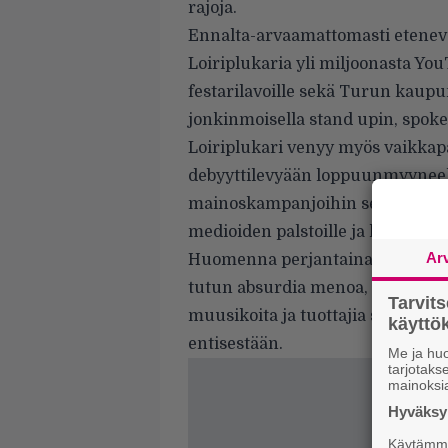
rajoja.
Ennalta-arvaamattomasti etenevä 
Loiriplukaria yli miljoonasta You
festarilavoille sekä Turun kaup
jonkinmoisella stand upin, spoke
Loiriplukari venyy myös vaikkapa 
debyyttilevyään loppuunmyyneeksi
mainoskampanjoihin sekä käytä
medioiden palstoille ja lähetyksii
Ar
Huomenna perjantaina Loiripluka
tutun absurdia menoa, mutta ni
Tarvit
muusikoita ja tuottajia syventää 
käytt
entisestään.
Me ja huo
tarjotak
mainoksi
Hyväksym
Käytämme 