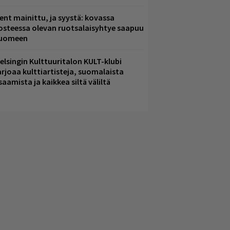
ent mainittu, ja syystä: kovassa
osteessa olevan ruotsalaisyhtye saapuu
uomeen
elsingin Kulttuuritalon KULT-klubi
arjoaa kulttiartisteja, suomalaista
saamista ja kaikkea siltä väliltä