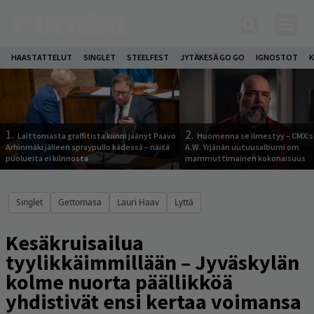
HAASTATTELUT
SINGLET
STEELFEST
JYTÄKESÄ GO GO
IGNOSTOT
K
1.
2.
Laittomasta graffitista kiinni jäänyt Paavo
Huomenna se ilmestyy – CMX:s
Arhinmäki jälleen spraypullo kädessä – näitä
A.W. Yrjänän uutuusalbumi om
puolueita ei kiinnosta
mammuttimainen kokonaisuus
Singlet
Gettomasa
Lauri Haav
Lyttä
Kesäkruisailua
tyylikkäimmillään – Jyväskylän
kolme nuorta päällikköä
yhdistivät ensi kertaa voimansa