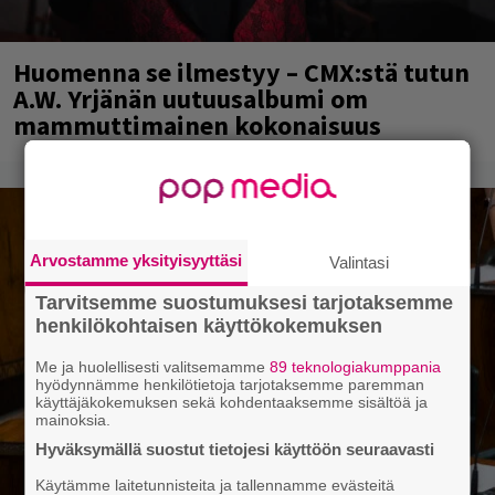
Huomenna se ilmestyy – CMX:stä tutun
A.W. Yrjänän uutuusalbumi om
mammuttimainen kokonaisuus
Arvostamme yksityisyyttäsi
Valintasi
Tarvitsemme suostumuksesi tarjotaksemme
henkilökohtaisen käyttökokemuksen
Me ja huolellisesti valitsemamme
89 teknologiakumppania
hyödynnämme henkilötietoja tarjotaksemme paremman
käyttäjäkokemuksen sekä kohdentaaksemme sisältöä ja
mainoksia.
Hyväksymällä suostut tietojesi käyttöön seuraavasti
Käytämme laitetunnisteita ja tallennamme evästeitä