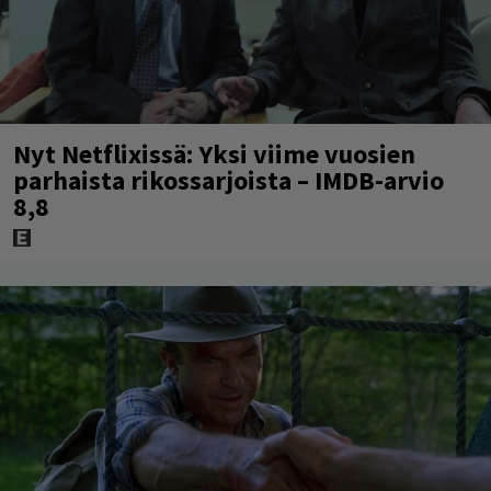
Nyt Netflixissä: Yksi viime vuosien
parhaista rikossarjoista – IMDB-arvio
8,8