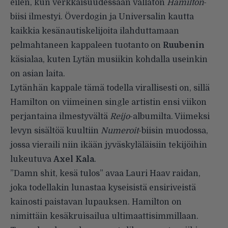
eilen, kun verkkaisuudessaan vallaton
Hamilton
-
biisi ilmestyi. Överdogin ja Universalin kautta
kaikkia kesänautiskelijoita ilahduttamaan
pelmahtaneen kappaleen tuotanto on
Ruubenin
käsialaa, kuten Lytän musiikin kohdalla useinkin
on asian laita.
Lytänhän kappale tämä todella virallisesti on, sillä
Hamilton on viimeinen single artistin ensi viikon
perjantaina ilmestyvältä
Reijo
-albumilta. Viimeksi
levyn sisältöä
kuultiin
Numeroit
-biisin muodossa,
jossa vieraili niin ikään jyväskyläläisiin tekijöihin
lukeutuva
Axel
Kala
.
”Damn shit, kesä tulos” avaa Lauri Haav raidan,
joka todellakin lunastaa kyseisistä ensiriveistä
kainosti paistavan lupauksen. Hamilton on
nimittäin kesäkruisailua ultimaattisimmillaan.