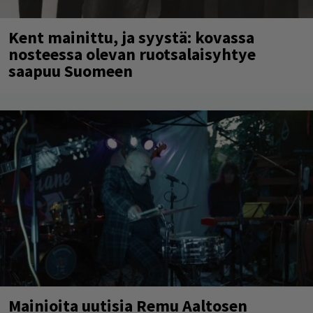
Kent mainittu, ja syystä: kovassa
nosteessa olevan ruotsalaisyhtye
saapuu Suomeen
Mainioita uutisia Remu Aaltosen