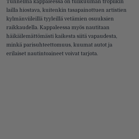
Tunnelma kappaleessa on tulikuuman tropiikin
lailla hiostava, kuitenkin tasapainottuen artistien
kylmänviileillä tyyleillä vetämien osuuksien
raikkaudella. Kappaleessa myös nautitaan
häikäilemättömästi kaikesta siitä vapaudesta,
minkä parisuhteettomuus, kuumat autot ja
erilaiset nautintoaineet voivat tarjota.