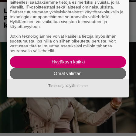
laitteellesi saadaksemme tietoja esimerkiksi sivuista, joilla
vierailit, IP-osoitteestasi sekä laitteesi ominaisuuksista.
Laittomasta graffitista kiinni jäänyt
Pääset tutustumaan yksityiskohtaisesti käyttötarkoituksiin ja
Paavo Arhinmäki jälleen spraypullo
teknologiakumppaneihimme seuraavalla välilehdellä.
Hylkääminen voi vaikuttaa sivuston toimivuuteen ja
kädessä – näitä puolueita ei kiinnosta
käytettävyyteen.
Jotkin teknologiamme voivat käsitellä tietoja myös ilman
suostumusta, jos niillä on siihen oikeutettu peruste. Voit
vastustaa tätä tai muuttaa asetuksiasi milloin tahansa
seuraavalla välilehdellä.
Hyväksyn kaikki
Omat valintani
Tietosuojakäytäntömme