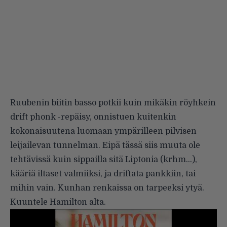
Ruubenin biitin basso potkii kuin mikäkin röyhkein
drift phonk -repäisy, onnistuen kuitenkin
kokonaisuutena luomaan ympärilleen pilvisen
leijailevan tunnelman. Eipä tässä siis muuta ole
tehtävissä kuin sippailla sitä Liptonia (krhm…),
kääriä iltaset valmiiksi, ja driftata pankkiin, tai
mihin vain. Kunhan renkaissa on tarpeeksi ytyä.
Kuuntele Hamilton alta.