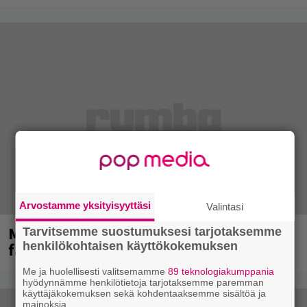
Arvostamme yksityisyyttäsi
Valintasi
Mainioita uutisia Remu Aaltosen
Tarvitsemme suostumuksesi tarjotaksemme
henkilökohtaisen käyttökokemuksen
faneille
Me ja huolellisesti valitsemamme
89 teknologiakumppania
hyödynnämme henkilötietoja tarjotaksemme paremman
käyttäjäkokemuksen sekä kohdentaaksemme sisältöä ja
mainoksia.