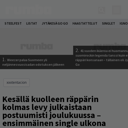
STEELFEST
LISTAT
JYTÄKESÄ GO GO
HAASTATTELUT
SINGLET
IGN
2.
41 vuoden ikäeroa ei huomannu
suomirockin legenda tanssi kuin 
1.
Weezer palaa Suomeen yli
räppäri konsanaan – tällainen oli 
neljännesvuosisadan odotuksen jälkeen
Go
xxxtentacion
Kesällä kuolleen räppärin
kolmas levy julkaistaan
postuumisti joulukuussa –
ensimmäinen single ulkona