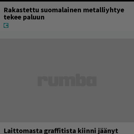
Rakastettu suomalainen metalliyhtye
tekee paluun
Laittomasta graffitista kiinni jäänyt