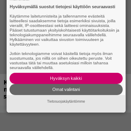
Hyväksymällä suostut tietojesi käyttöön seuraavasti
Käytämme laitetunnisteita ja tallennamme evästeitä
laitteellesi saadaksemme tietoja esimerkiksi sivuista, joilla
vierailit, IP-osoitteestasi sekä laitteesi ominaisuuksista.
Pääset tutustumaan yksityiskohtaisesti käyttötarkoituksiin ja
teknologiakumppaneihimme seuraavalla välilehdellä.
Hylkääminen voi vaikuttaa sivuston toimivuuteen ja
käytettävyyteen.
Jotkin teknologiamme voivat käsitellä tietoja myös ilman
suostumusta, jos niillä on siihen oikeutettu peruste. Voit
vastustaa tätä tai muuttaa asetuksiasi milloin tahansa
seuraavalla välilehdellä.
Hyväksyn kaikki
Kent mainittu, ja syystä: kovassa
nosteessa olevan ruotsalaisyhtye
Omat valintani
saapuu Suomeen
Tietosuojakäytäntömme