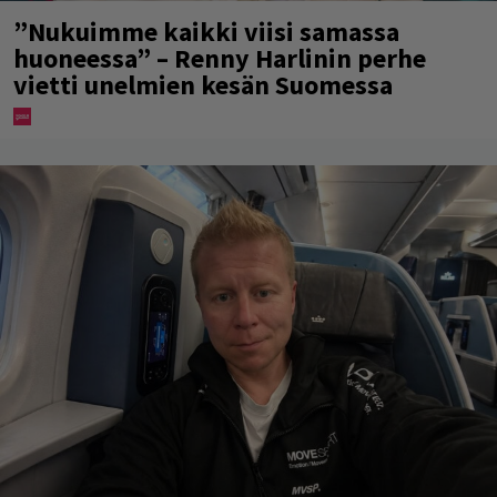
”Nukuimme kaikki viisi samassa
huoneessa” – Renny Harlinin perhe
vietti unelmien kesän Suomessa