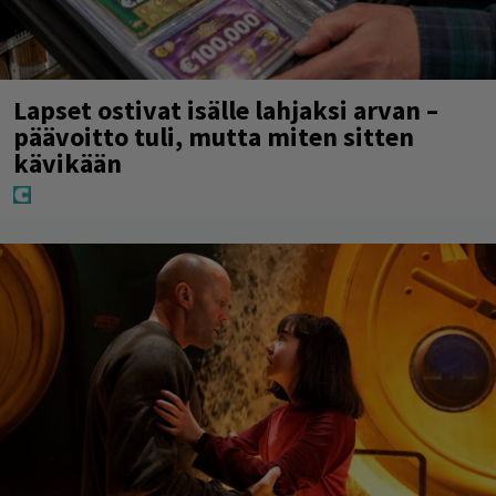
Lapset ostivat isälle lahjaksi arvan –
päävoitto tuli, mutta miten sitten
kävikään