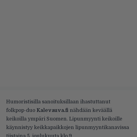
Humoristisilla sanoituksillaan ihastuttanut
folkpop-duo
Kalevauva.fi
nähdään keväällä
keikoilla ympäri Suomen. Lipunmyynti keikoille
käynnistyy keikkapaikkojen lipunmyyntikanavissa
tiistaina 5. joulukuuta klo 9.