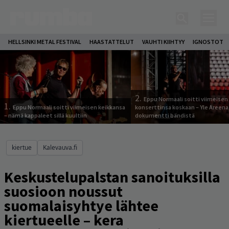
HELLSINKI METAL FESTIVAL
HAASTATTELUT
VAUHTI KIIHTYY
IGNOSTOT
2.
Eppu Normaali soitti viimeisen
1.
Eppu Normaali soitti viimeisen keikkansa
konserttinsa koskaan – Yle Areena
– nämä kappaleet sillä kuultiin
dokumentti bändistä
kiertue
Kalevauva.fi
Keskustelupalstan sanoituksilla
suosioon noussut
suomalaisyhtye lähtee
kiertueelle – kera