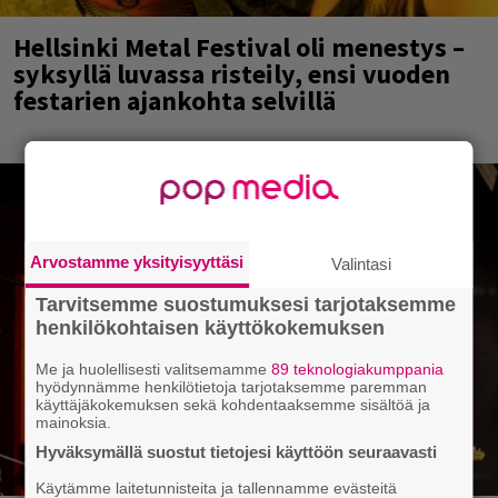
Hellsinki Metal Festival oli menestys –
syksyllä luvassa risteily, ensi vuoden
festarien ajankohta selvillä
Arvostamme yksityisyyttäsi
Valintasi
Tarvitsemme suostumuksesi tarjotaksemme
henkilökohtaisen käyttökokemuksen
Me ja huolellisesti valitsemamme
89 teknologiakumppania
hyödynnämme henkilötietoja tarjotaksemme paremman
käyttäjäkokemuksen sekä kohdentaaksemme sisältöä ja
mainoksia.
Hyväksymällä suostut tietojesi käyttöön seuraavasti
Käytämme laitetunnisteita ja tallennamme evästeitä