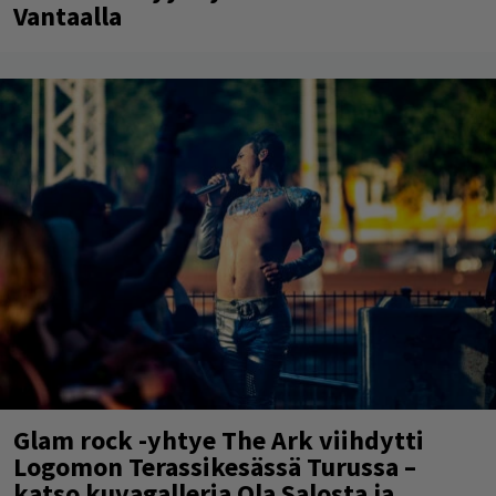
Vantaalla
Glam rock -yhtye The Ark viihdytti
Logomon Terassikesässä Turussa –
katso kuvagalleria Ola Salosta ja