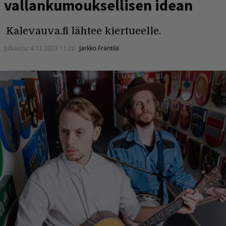
vallankumouksellisen idean
Kalevauva.fi lähtee kiertueelle.
Julkaistu:
4.12.2023 11:26
Jarkko Fräntilä