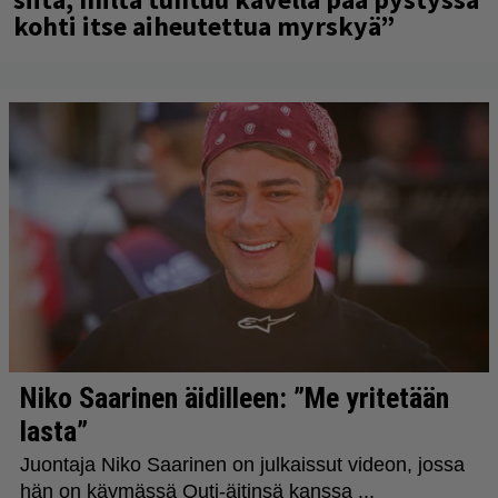
kohti itse aiheutettua myrskyä”