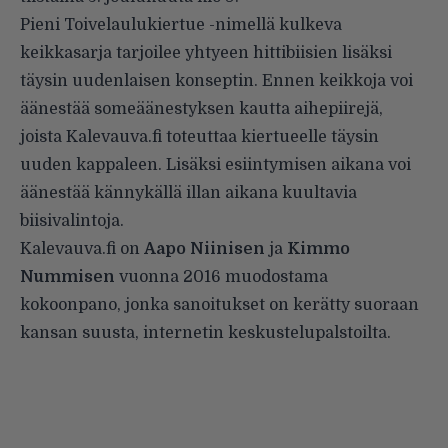
Pieni Toivelaulukiertue -nimellä kulkeva
keikkasarja tarjoilee yhtyeen hittibiisien lisäksi
täysin uudenlaisen konseptin. Ennen keikkoja voi
äänestää someäänestyksen kautta aihepiirejä,
joista Kalevauva.fi toteuttaa kiertueelle täysin
uuden kappaleen. Lisäksi esiintymisen aikana voi
äänestää kännykällä illan aikana kuultavia
biisivalintoja.
Kalevauva.fi on
Aapo Niinisen
ja
Kimmo
Nummisen
vuonna 2016 muodostama
kokoonpano, jonka sanoitukset on kerätty suoraan
kansan suusta, internetin keskustelupalstoilta.