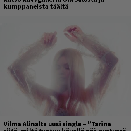
kumppaneista täältä
Vilma Alinalta uusi single – ”Tarina
siitä, miltä tuntuu kävellä pää pystyssä