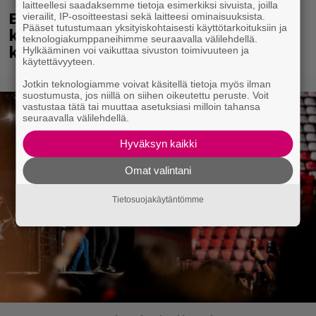
laitteellesi saadaksemme tietoja esimerkiksi sivuista, joilla
Eppu Normaali soitti viimeisen
vierailit, IP-osoitteestasi sekä laitteesi ominaisuuksista.
Pääset tutustumaan yksityiskohtaisesti käyttötarkoituksiin ja
keikkansa – nämä kappaleet sillä
teknologiakumppaneihimme seuraavalla välilehdellä.
kuultiin
Hylkääminen voi vaikuttaa sivuston toimivuuteen ja
käytettävyyteen.
Jotkin teknologiamme voivat käsitellä tietoja myös ilman
suostumusta, jos niillä on siihen oikeutettu peruste. Voit
vastustaa tätä tai muuttaa asetuksiasi milloin tahansa
seuraavalla välilehdellä.
Hyväksyn kaikki
Omat valintani
Tietosuojakäytäntömme