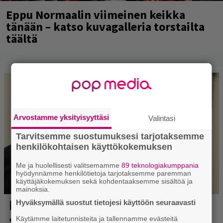
Eppu Normaalin viimeinen keikka
tänään – katso kuvagalleria torstailta
täältä
Arvostamme yksityisyyttäsi
Valintasi
Tarvitsemme suostumuksesi tarjotaksemme
henkilökohtaisen käyttökokemuksen
Me ja huolellisesti valitsemamme
89 teknologiakumppania
hyödynnämme henkilötietoja tarjotaksemme paremman
käyttäjäkokemuksen sekä kohdentaaksemme sisältöä ja
mainoksia.
Hyväksymällä suostut tietojesi käyttöön seuraavasti
Käytämme laitetunnisteita ja tallennamme evästeitä