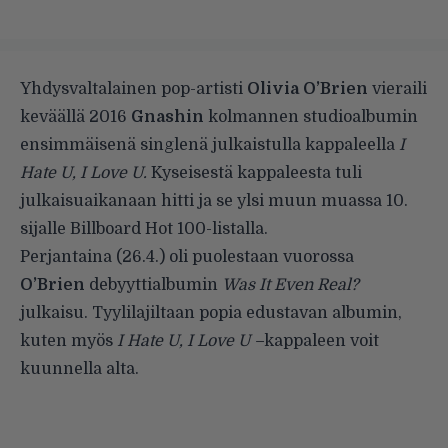
Yhdysvaltalainen pop-artisti
Olivia O’Brien
vieraili
keväällä 2016
Gnashin
kolmannen studioalbumin
ensimmäisenä singlenä julkaistulla kappaleella
I
Hate U, I Love U.
Kyseisestä kappaleesta tuli
julkaisuaikanaan hitti ja se ylsi muun muassa
10.
sijalle Billboard Hot 100-listalla
.
Perjantaina (26.4.) oli puolestaan vuorossa
O’Brien
debyyttialbumin
Was It Even Real?
julkaisu. Tyylilajiltaan popia edustavan albumin,
kuten myös
I Hate U, I Love U –
kappaleen voit
kuunnella alta.