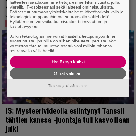
laitteellesi saadaksemme tietoja esimerkiksi sivuista, joilla
vierailit, IP-osoitteestasi sekä laitteesi ominaisuuksista.
Pääset tutustumaan yksityiskohtaisesti käyttötarkoituksiin ja
teknologiakumppaneihimme seuraavalla välilehdellä.
Hylkääminen voi vaikuttaa sivuston toimivuuteen ja
käytettävyyteen.
Jotkin teknologiamme voivat käsitellä tietoja myös ilman
suostumusta, jos niillä on siihen oikeutettu peruste. Voit
vastustaa tätä tai muuttaa asetuksiasi milloin tahansa
seuraavalla välilehdellä.
Hyväksyn kaikki
Omat valintani
Tietosuojakäytäntömme