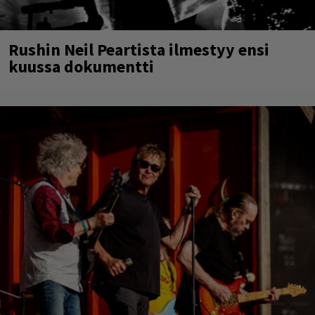
Rushin Neil Peartista ilmestyy ensi
kuussa dokumentti