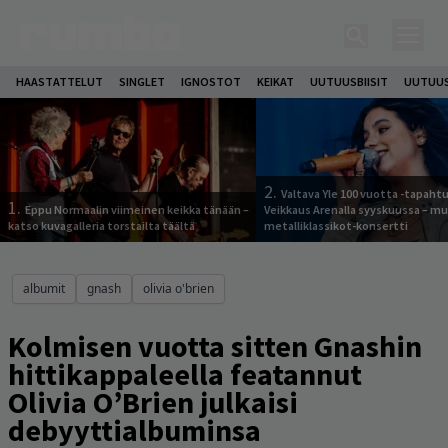
HAASTATTELUT
SINGLET
IGNOSTOT
KEIKAT
UUTUUSBIISIT
UUTUUS
2.
Valtava Yle 100 vuotta -tapah
1.
Eppu Normaalin viimeinen keikka tänään –
Veikkaus Arenalla syyskuussa – m
katso kuvagalleria torstailta täältä
metalliklassikot-konsertti
albumit
gnash
olivia o'brien
Kolmisen vuotta sitten Gnashin
hittikappaleella featannut
Olivia O’Brien julkaisi
debyyttialbuminsa