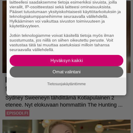
laitteellesi saadaksemme tietoja esimerkiksi sivuista, joilla
vierailit, IP-osoitteestasi sekä laitteesi ominaisuuksista.
Pääset tutustumaan yksityiskohtaisesti käyttötarkoituksiin ja
teknologiakumppaneihimme seuraavalla välilehdellä.
Hylkääminen voi vaikuttaa sivuston toimivuuteen ja
käytettävyyteen.
Jotkin teknologiamme voivat käsitellä tietoja myös ilman
suostumusta, jos niillä on siihen oikeutettu peruste. Voit
vastustaa tätä tai muuttaa asetuksiasi milloin tahansa
seuraavalla välilehdellä.
Hyväksyn kaikki
Omat valintani
Tietosuojakäytäntömme