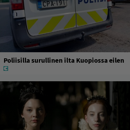
Poliisilla surullinen ilta Kuopiossa eilen