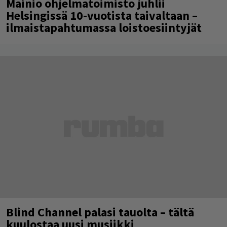
Mainio ohjelmatoimisto juhlii
Helsingissä 10-vuotista taivaltaan –
ilmaistapahtumassa loistoesiintyjät
Blind Channel palasi tauolta – tältä
kuulostaa uusi musiikki