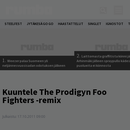
STEELFEST
JYTÄKESÄ GO GO
HAASTATTELUT
SINGLET
IGNOSTOT
T
2.
Laittomasta graffitista kiinni 
1.
Weezer palaa Suomeen yli
Arhinmäki jälleen spraypullo kädes
neljännesvuosisadan odotuksen jälkeen
puolueita ei kiinnosta
Kuuntele The Prodigyn Foo
Fighters -remix
Julkaistu:
17.10.2011 09:00