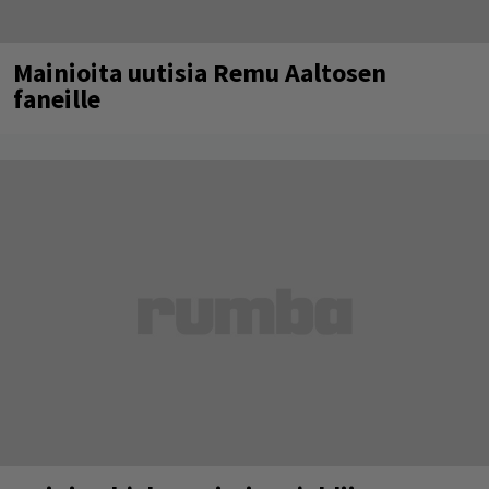
Mainioita uutisia Remu Aaltosen
faneille