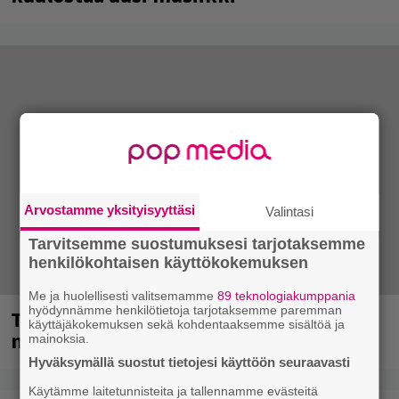
Arvostamme yksityisyyttäsi
Valintasi
Tarvitsemme suostumuksesi tarjotaksemme
henkilökohtaisen käyttökokemuksen
Me ja huolellisesti valitsemamme
89 teknologiakumppania
hyödynnämme henkilötietoja tarjotaksemme paremman
Tampereella sunnuntaina superpäivä –
käyttäjäkokemuksen sekä kohdentaaksemme sisältöä ja
nämä artistit mukana
mainoksia.
Hyväksymällä suostut tietojesi käyttöön seuraavasti
Käytämme laitetunnisteita ja tallennamme evästeitä