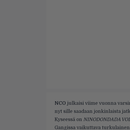
NCO
julkaisi
viime vuonna
varsi
nyt sille saadaan jonkinlaista jat
Kyseessä on
NINODONDADA VOL
Gangissa vaikuttava turkulaine