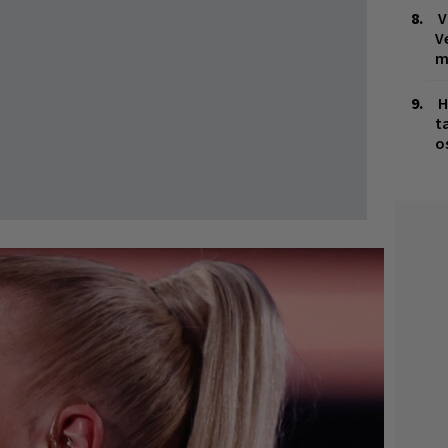
V
V
m
H
t
o