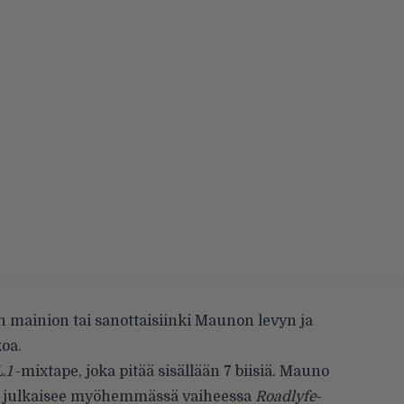
n mainion tai sanottaisiinki Maunon levyn ja
koa.
.1
-mixtape, joka pitää sisällään 7 biisiä. Mauno
n julkaisee myöhemmässä vaiheessa
Roadlyfe
-