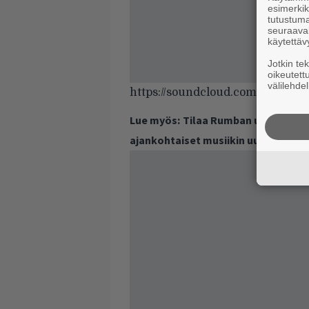
esimerkiks
tutustuma
seuraaval
käytettäv
Jotkin te
oikeutett
välilehdel
https://soundcloud.com/maunoga
Lue myös:
Tilaa Rumban uutiskirje 
ajankohtaiset musiikin uutiset ja 