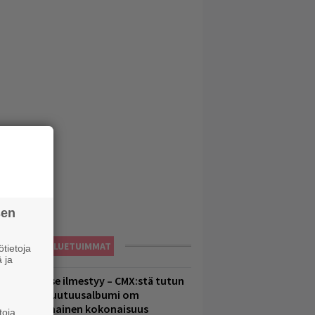
sen
LUETUIMMAT
tietoja
 ja
uomenna se ilmestyy – CMX:stä tutun
.W. Yrjänän uutuusalbumi om
ammuttimainen kokonaisuus
toja