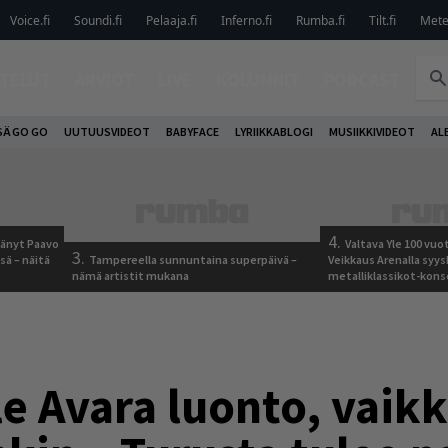
Voice.fi
Soundi.fi
Pelaaja.fi
Inferno.fi
Rumba.fi
Tilt.fi
Metel
TELUT
ARVIOT
LIVE
KOLUMNIT
PODCAST
SÄ GO GO
UUTUUSVIDEOT
BABYFACE
LYRIIKKABLOGI
MUSIIKKIVIDEOT
AL
4.
jäänyt Paavo
Valtava Yle 100 vu
3.
sä – näitä
Tampereella sunnuntaina superpäivä –
Veikkaus Arenalla syy
nämä artistit mukana
metalliklassikot-kons
le Avara luonto, vaik