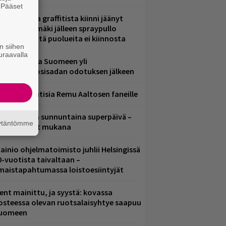
. Pääset
e
aittomasta graffitista kiinni jäänyt
aavo Arhinmäki jälleen spraypullo
ädessä – näitä puolueita ei kiinnosta
n siihen
uraavalla
eezer palaa Suomeen yli
eljännesvuosisadan odotuksen jälkeen
ainioita uutisia Remu Aaltosen faneille
ampereella sunnuntaina superpäivä –
äytäntömme
ämä artistit mukana
ainio ohjelmatoimisto juhlii Helsingissä
0-vuotista taivaltaan –
lmaistapahtumassa loistoesiintyjät
ent mainittu, ja syystä: kovassa
osteessa olevan ruotsalaisyhtye saapuu
uomeen