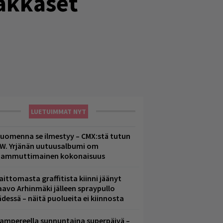
pakkaset
LUETUIMMAT NYT
uomenna se ilmestyy – CMX:stä tutun
.W. Yrjänän uutuusalbumi om
ammuttimainen kokonaisuus
aittomasta graffitista kiinni jäänyt
aavo Arhinmäki jälleen spraypullo
ädessä – näitä puolueita ei kiinnosta
ampereella sunnuntaina superpäivä –