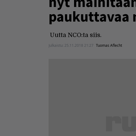
nyt mainitaan
paukuttavaa 
Uutta NCO:ta siis.
Julkaistu:
25.11.2018 21:27
Tuomas Aflecht