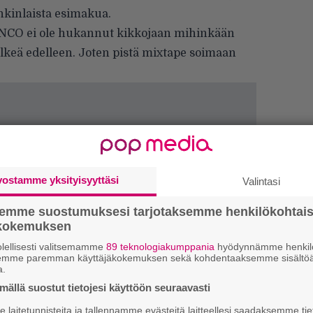
onkinlaista esimakua.
NCO ei ole hukannut kikkojaan mihinkään
lkeä edelleen. Joten pistä mixtape soimaan
vostamme yksityisyyttäsi
Valintasi
semme suostumuksesi tarjotaksemme henkilökohtai
ökokemuksen
lellisesti valitsemamme
89 teknologiakumppania
hyödynnämme henkilö
semme paremman käyttäjäkokemuksen sekä kohdentaaksemme sisältöä
a.
H
ällä suostut tietojesi käyttöön seuraavasti
A
m
laitetunnisteita ja tallennamme evästeitä laitteellesi saadaksemme tie