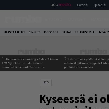
Como.fi
Episodi.fi
ETUSIVU
UUTISET
HAASTAT
HAASTATTELUT
SINGLET
IGNOSTOT
KEIKAT
UUTUUSBIISIT
JYTÄKE
1.
2.
Huomenna se ilmestyy – CMX:stä tutun
Laittomasta graffitista kiinni 
A.W. Yrjänän uutuusalbumi om
Arhinmäki jälleen spraypullo kädes
mammuttimainen kokonaisuus
puolueita ei kiinnosta
NCO
Kyseessä ei o