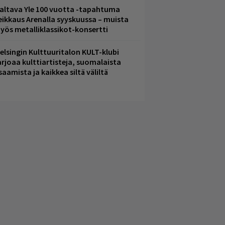
altava Yle 100 vuotta -tapahtuma
eikkaus Arenalla syyskuussa – muista
yös metalliklassikot-konsertti
elsingin Kulttuuritalon KULT-klubi
arjoaa kulttiartisteja, suomalaista
saamista ja kaikkea siltä väliltä