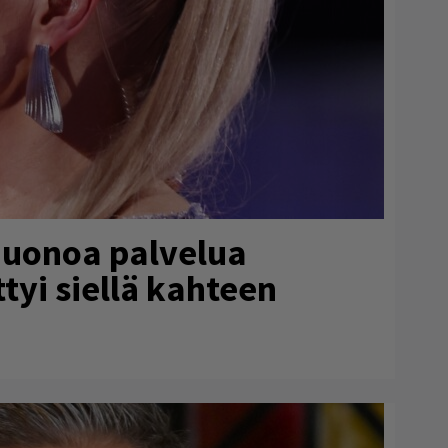
huonoa palvelua
ttyi siellä kahteen