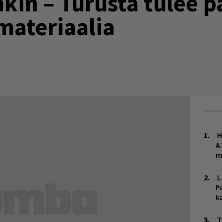
kin – Turusta tulee 
materiaalia
H
A
m
L
P
k
T