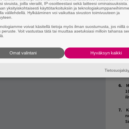
i sivuista, joilla vierailit, IP-osoitteestasi sekä laitteesi ominaisuuksista
an yksityiskohtaisesti käyttötarkoituksiin ja teknologiakumppaneihimm
L
la välilehdellä. Hylkääminen voi vaikuttaa sivuston toimivuuteen ja
P
yyteen.
k
knologiamme voivat käsitellä tietoja myös ilman suostumusta, jos niillä o
u peruste. Voit vastustaa tätä tai muuttaa asetuksiasi milloin tahansa se
W
lä.
ng/sets/ninodondada-vol1
n
ja tiedät mistä kahvitauolla puhutaan! Nappaa
Omat valintani
Hyväksyn kaikki
M
puheenaiheet suoraan sähköpostiin tästä.
T
Tietosuojak
n
M
1
i
K
n
S