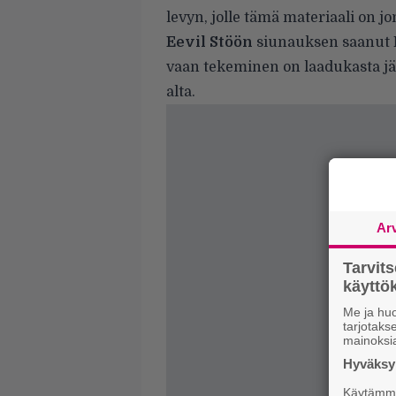
levyn, jolle tämä materiaali on j
Eevil Stöön
siunauksen
saanut 
vaan tekeminen on laadukasta jä
alta.
Ar
Tarvit
käytt
Me ja huo
tarjotak
mainoksi
Hyväksym
Käytämme 