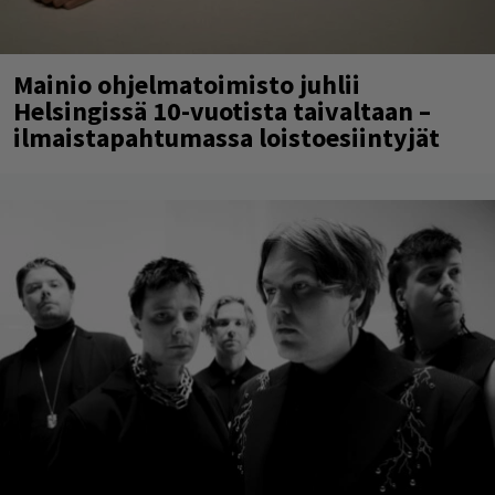
Mainio ohjelmatoimisto juhlii
Helsingissä 10-vuotista taivaltaan –
ilmaistapahtumassa loistoesiintyjät