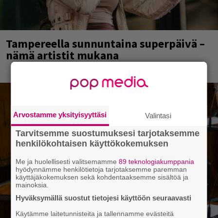
Tampereella sunnuntaina superpäivä –
nämä artistit mukana
Arvostamme yksityisyyttäsi
Valintasi
Tarvitsemme suostumuksesi tarjotaksemme
henkilökohtaisen käyttökokemuksen
Me ja huolellisesti valitsemamme
89 teknologiakumppania
hyödynnämme henkilötietoja tarjotaksemme paremman
käyttäjäkokemuksen sekä kohdentaaksemme sisältöä ja
mainoksia.
Hyväksymällä suostut tietojesi käyttöön seuraavasti
Käytämme laitetunnisteita ja tallennamme evästeitä