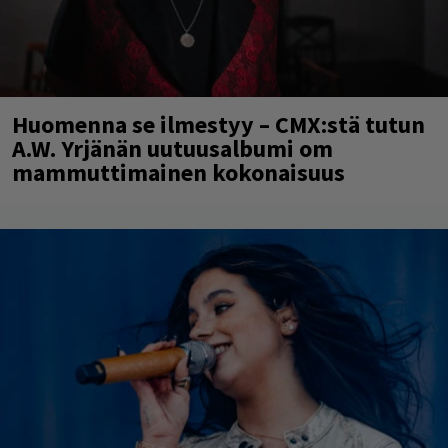
Huomenna se ilmestyy – CMX:stä tutun
A.W. Yrjänän uutuusalbumi om
mammuttimainen kokonaisuus