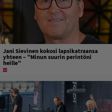
Jani Sievinen kokosi lapsikatraansa
yhteen – ”Minun suurin perintöni
heille”