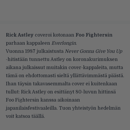
Rick Astley
coveroi kotonaan
Foo Fightersin
parhaan kappaleen
Everlongin
.
Vuonna 1987 julkaistusta
Never Gonna Give You Up
-hitistään tunnettu Astley on koronakurimuksen
aikana julkaissut muitakin cover-kappaleita, mutta
tämä on ehdottomasti sieltä yllättävimmästä päästä.
Ihan täysin takavasemmalta cover ei kuitenkaan
tullut: Rick Astley on esittänyt 80-luvun hittinsä
Foo Fightersin kanssa aikoinaan
japanilaisfestivaaleilla. Tuon yhteistyön hedelmän
voit katsoa
täällä
.