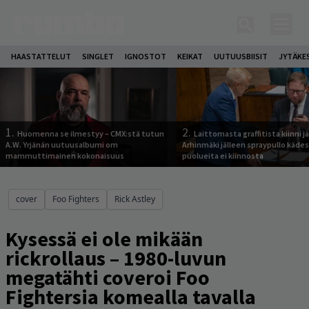
HAASTATTELUT
SINGLET
IGNOSTOT
KEIKAT
UUTUUSBIISIT
JYTÄKE
1.
2.
Huomenna se ilmestyy – CMX:stä tutun
Laittomasta graffitista kiinni 
A.W. Yrjänän uutuusalbumi om
Arhinmäki jälleen spraypullo kädes
mammuttimainen kokonaisuus
puolueita ei kiinnosta
cover
Foo Fighters
Rick Astley
Kysessä ei ole mikään
rickrollaus – 1980-luvun
megatähti coveroi Foo
Fightersia komealla tavalla