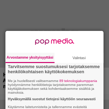
Arvostamme yksityisyyttäsi
Valintasi
Tarvitsemme suostumuksesi tarjotaksemme
henkilökohtaisen käyttökokemuksen
Huomenna se ilmestyy – CMX:stä tutun
A.W. Yrjänän uutuusalbumi om
Me ja huolellisesti valitsemamme
89 teknologiakumppania
mammuttimainen kokonaisuus
hyödynnämme henkilötietoja tarjotaksemme paremman
käyttäjäkokemuksen sekä kohdentaaksemme sisältöä ja
mainoksia.
Hyväksymällä suostut tietojesi käyttöön seuraavasti
Käytämme laitetunnisteita ja tallennamme evästeitä