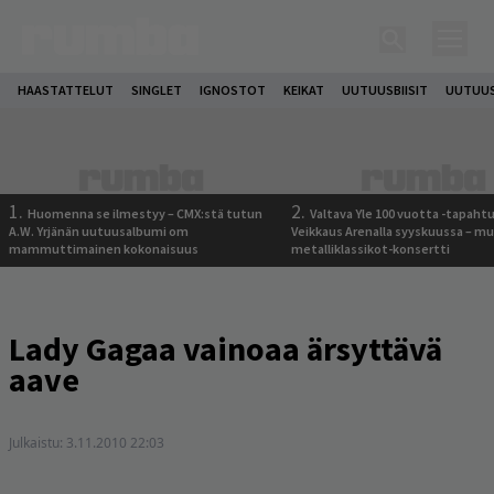
HAASTATTELUT
SINGLET
IGNOSTOT
KEIKAT
UUTUUSBIISIT
UUTUUS
1.
2.
Huomenna se ilmestyy – CMX:stä tutun
Valtava Yle 100 vuotta -tapah
A.W. Yrjänän uutuusalbumi om
Veikkaus Arenalla syyskuussa – m
mammuttimainen kokonaisuus
metalliklassikot-konsertti
Lady Gagaa vainoaa ärsyttävä
aave
Julkaistu:
3.11.2010 22:03