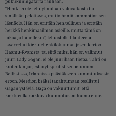
pukukuningatarta rauhaan.
“Henki ei ole tehnyt mitään väkivaltaista tai
sinällään pelottavaa, mutta häntä kammottaa sen
läsnäolo. Hän on erittäin hengellinen ja erittäin
herkkä henkimaailman asioille, mutta tämä on
liikaa jo hänellekin”, lehdistölle tilanteesta
laverrellut kiertuehenkilökunnan jäsen kertoo.
Haamu-Ryanista, tai siitä miksi hän on valinnut
juuri
Lady Gagan
, ei ole juurikaan tietoa. Tähti on
kuitenkin järjestänyt spiritistisen istunnon
Belfastissa, Irlannissa päästäkseen kummituksesta
eroon. Meedion lisäksi tapahtumaan osallistui
Gagan ystäviä. Gaga on vakuuttunut, että
kiertueella roikkuva kummitus on huono enne.