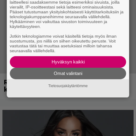
laitteellesi saadaksemme tietoja esimerkiksi sivuista, joilla
vierailit, IP-osoitteestasi sekä laitteesi ominaisuuksista.
Pääset tutustumaan yksityiskohtaisesti käyttötarkoituksiin ja
teknologiakumppaneihimme seuraavalla välilehdellä.
Hylkääminen voi vaikuttaa sivuston toimivuuteen ja
käytettävyyteen.
Jotkin teknologiamme voivat käsitellä tietoja myös ilman
suostumusta, jos niillä on siihen oikeutettu peruste. Voit
vastustaa tätä tai muuttaa asetuksiasi milloin tahansa
seuraavalla välilehdellä.
Hyväksyn kaikki
Omat valintani
Rushin Neail Peartista ilmestyy ensi
Tietosuojakäytäntömme
kuussa dokumentti