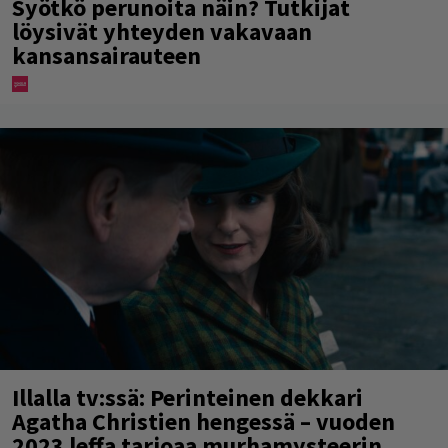
Syötkö perunoita näin? Tutkijat
löysivät yhteyden vakavaan
kansansairauteen
Illalla tv:ssä: Perinteinen dekkari
Agatha Christien hengessä – vuoden
2023 leffa tarjoaa murhamysteerin