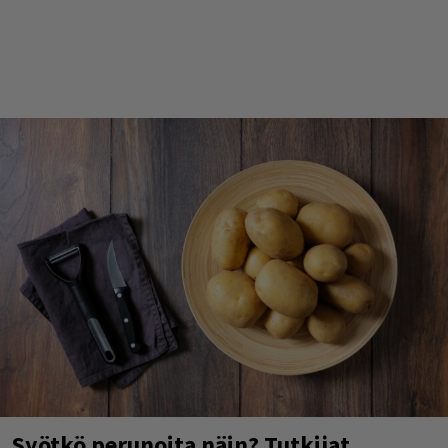
Syötkö perunoita näin? Tutkijat