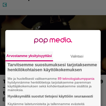
Arvostamme yksityisyyttäsi
Valintasi
Tarvitsemme suostumuksesi tarjotaksemme
henkilökohtaisen käyttökokemuksen
Me ja huolellisesti valitsemamme
89 teknologiakumppania
Tänään tv:ssä: Loistoleffa vuodelta 1999
hyödynnämme henkilötietoja tarjotaksemme paremman
– Stephen King ja Tom Hanks laadun
käyttäjäkokemuksen sekä kohdentaaksemme sisältöä ja
mainoksia.
takeina
Hyväksymällä suostut tietojesi käyttöön seuraavasti
Käytämme laitetunnisteita ja tallennamme evästeitä