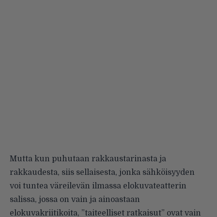
Mutta kun puhutaan rakkaustarinasta ja
rakkaudesta, siis sellaisesta, jonka sähköisyyden
voi tuntea väreilevän ilmassa elokuvateatterin
salissa, jossa on vain ja ainoastaan
elokuvakriitikoita, ”taiteelliset ratkaisut” ovat vain