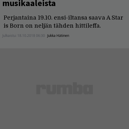
musikaaleista
Perjantaina 19.10. ensi-iltansa saava A Star
is Born on neljän tähden hittileffa.
Julkaistu:
18.10.2018 06:30
Jukka Hätinen