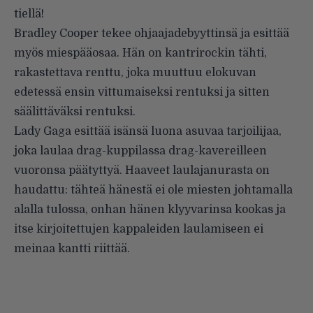
tiellä!
Bradley Cooper tekee ohjaajadebyyttinsä ja esittää
myös miespääosaa. Hän on kantrirockin tähti,
rakastettava renttu, joka muuttuu elokuvan
edetessä ensin vittumaiseksi rentuksi ja sitten
säälittäväksi rentuksi.
Lady Gaga esittää isänsä luona asuvaa tarjoilijaa,
joka laulaa drag-kuppilassa drag-kavereilleen
vuoronsa päätyttyä. Haaveet laulajanurasta on
haudattu: tähteä hänestä ei ole miesten johtamalla
alalla tulossa, onhan hänen klyyvarinsa kookas ja
itse kirjoitettujen kappaleiden laulamiseen ei
meinaa kantti riittää.