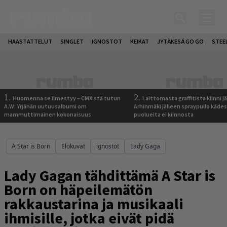
HAASTATTELUT
SINGLET
IGNOSTOT
KEIKAT
JYTÄKESÄ GO GO
STEE
1.
2.
Huomenna se ilmestyy – CMX:stä tutun
Laittomasta graffitista kiinni 
A.W. Yrjänän uutuusalbumi om
Arhinmäki jälleen spraypullo kädes
mammuttimainen kokonaisuus
puolueita ei kiinnosta
A Star is Born
Elokuvat
ignostot
Lady Gaga
Lady Gagan tähdittämä A Star is
Born on häpeilemätön
rakkaustarina ja musikaali
ihmisille, jotka eivät pidä