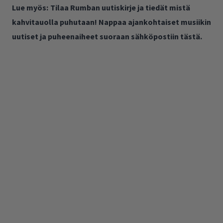
Lue myös:
Tilaa Rumban uutiskirje ja tiedät mistä
kahvitauolla puhutaan! Nappaa ajankohtaiset musiikin
uutiset ja puheenaiheet suoraan sähköpostiin tästä.