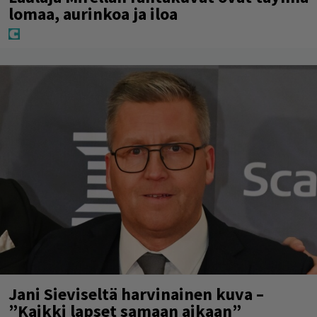
lomaa, aurinkoa ja iloa
Jani Sieviseltä harvinainen kuva –
”Kaikki lapset samaan aikaan”