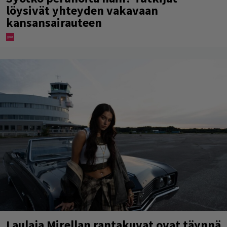
löysivät yhteyden vakavaan
kansansairauteen
Laulaja Mirellan rantakuvat ovat täynnä