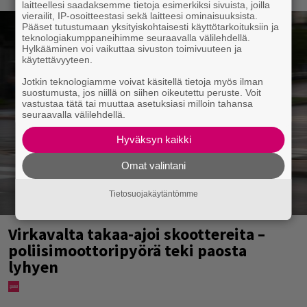
laitteellesi saadaksemme tietoja esimerkiksi sivuista, joilla
vierailit, IP-osoitteestasi sekä laitteesi ominaisuuksista.
Pääset tutustumaan yksityiskohtaisesti käyttötarkoituksiin ja
teknologiakumppaneihimme seuraavalla välilehdellä.
Hylkääminen voi vaikuttaa sivuston toimivuuteen ja
käytettävyyteen.
Jotkin teknologiamme voivat käsitellä tietoja myös ilman
suostumusta, jos niillä on siihen oikeutettu peruste. Voit
vastustaa tätä tai muuttaa asetuksiasi milloin tahansa
seuraavalla välilehdellä.
Hyväksyn kaikki
Omat valintani
Tietosuojakäytäntömme
Virkavalta takaa-ajoi skoottereita –
poliisimoottoripyörä teki paosta
lyhyen