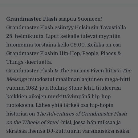
Grandmaster Flash
saapuu Suomeen!
Grandmaster Flash esiintyy Helsingin Tavastialla
28. helmikuuta. Liput keikalle tulevat myyntiin
huomenna torstaina kello 09.00. Keikka on osa
Grandmaster Flashin Hip-Hop, People, Places &
Things -kiertuetta.
Grandmaster Flash & The Furious Fiven hitistä
The
Message
muodostui maailmanlaajuinen mega-hitti
vuonna 1982, jota Rolling Stone lehti tituleerasi
kaikkien aikojen merkittävimpänä hip-hop
tuotoksena. Lähes yhtä tärkeä osa hip-hopin
historiaa on
The Adventures of Grandmaster Flash
on the Wheels of Steel
-biisi, jossa hän miksaa ja
skrätsää itsensä DJ-kulttuurin varsinaiseksi isäksi.