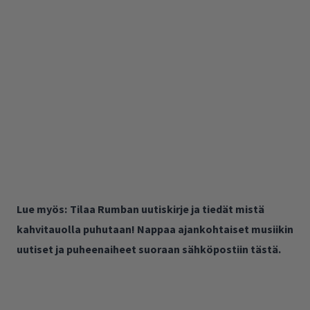
Lue myös:
Tilaa Rumban uutiskirje ja tiedät mistä
kahvitauolla puhutaan! Nappaa ajankohtaiset musiikin
uutiset ja puheenaiheet suoraan sähköpostiin tästä.