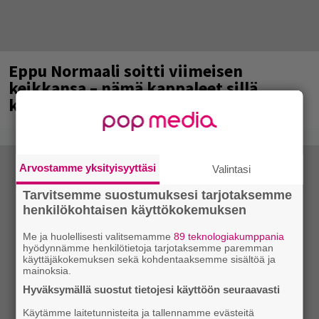
Eppu Normaali soitti viimeisen
keikkansa – nämä kappaleet sillä
kuultiin
Arvostamme yksityisyyttäsi
Valintasi
Tarvitsemme suostumuksesi tarjotaksemme
henkilökohtaisen käyttökokemuksen
Me ja huolellisesti valitsemamme
89 teknologiakumppania
hyödynnämme henkilötietoja tarjotaksemme paremman
käyttäjäkokemuksen sekä kohdentaaksemme sisältöä ja
mainoksia.
Hyväksymällä suostut tietojesi käyttöön seuraavasti
Käytämme laitetunnisteita ja tallennamme evästeitä