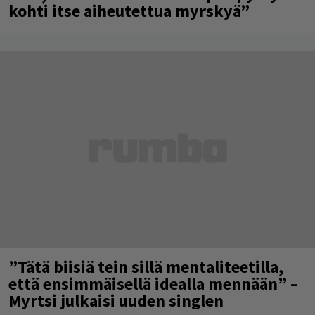
kohti itse aiheutettua myrskyä”
”Tätä biisiä tein sillä mentaliteetilla,
että ensimmäisellä idealla mennään” –
Myrtsi julkaisi uuden singlen