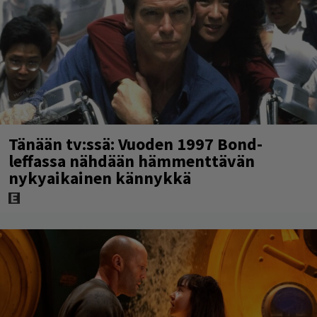
Tänään tv:ssä: Vuoden 1997 Bond-
leffassa nähdään hämmenttävän
nykyaikainen kännykkä