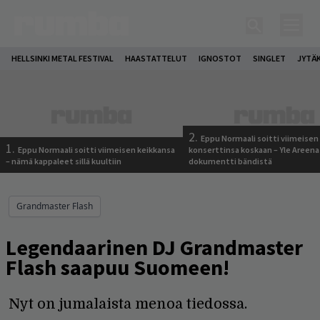
HELLSINKI METAL FESTIVAL
HAASTATTELUT
IGNOSTOT
SINGLET
JYTÄ
2.
Eppu Normaali soitti viimeisen
1.
Eppu Normaali soitti viimeisen keikkansa
konserttinsa koskaan – Yle Areena
– nämä kappaleet sillä kuultiin
dokumentti bändistä
Grandmaster Flash
Legendaarinen DJ Grandmaster
Flash saapuu Suomeen!
Nyt on jumalaista menoa tiedossa.