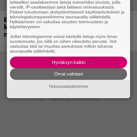
laitteellesi saadaksemme tietoja esimerkiksi sivuista, joilla
vierailit, IP-osoitteestasi sekä laitteesi ominaisuuksista.
Pääset tutustumaan yksityiskohtaisesti käyttötarkoituksiin ja
teknologiakumppaneihimme seuraavalla välilehdellä.
Eppu Normaali soitti viimeisen
Hylkääminen voi vaikuttaa sivuston toimivuuteen ja
konserttinsa koskaan – Yle Areenassa
käytettävyyteen.
nyt dokumentti bändistä
Jotkin teknologiamme voivat käsitellä tietoja myös ilman
suostumusta, jos niillä on siihen oikeutettu peruste. Voit
vastustaa tätä tai muuttaa asetuksiasi milloin tahansa
seuraavalla välilehdellä.
Hyväksyn kaikki
Omat valintani
Tietosuojakäytäntömme