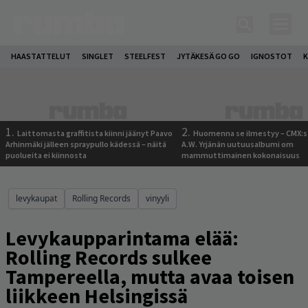
HAASTATTELUT
SINGLET
STEELFEST
JYTÄKESÄ GO GO
IGNOSTOT
K
1.
2.
Laittomasta graffitista kiinni jäänyt Paavo
Huomenna se ilmestyy – CMX:s
Arhinmäki jälleen spraypullo kädessä – näitä
A.W. Yrjänän uutuusalbumi om
puolueita ei kiinnosta
mammuttimainen kokonaisuus
levykaupat
Rolling Records
vinyyli
Levykaupparintama elää:
Rolling Records sulkee
Tampereella, mutta avaa toisen
liikkeen Helsingissä