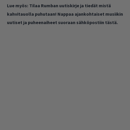
Lue myös:
Tilaa Rumban uutiskirje ja tiedät mistä
kahvitauolla puhutaan! Nappaa ajankohtaiset musiikin
uutiset ja puheenaiheet suoraan sähköpostiin tästä.