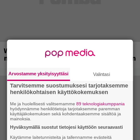
Weezer palaa Suomeen yli
neljännesvuosisadan odotuksen jälkeen
Arvostamme yksityisyyttäsi
Valintasi
Tarvitsemme suostumuksesi tarjotaksemme
henkilökohtaisen käyttökokemuksen
Me ja huolellisesti valitsemamme
89 teknologiakumppania
hyödynnämme henkilötietoja tarjotaksemme paremman
käyttäjäkokemuksen sekä kohdentaaksemme sisältöä ja
mainoksia.
Hyväksymällä suostut tietojesi käyttöön seuraavasti
Käytämme laitetunnisteita ja tallennamme evästeitä