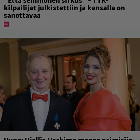
”Että semmonen sirkus” – TTK-
kilpailijat julkistettiin ja kansalla on
sanottavaa
Uuno: Hjallis Harkimo menee naimisiin