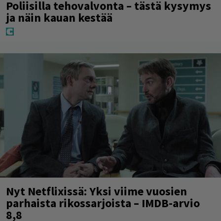
Poliisilla tehovalvonta – tästä kysymys
ja näin kauan kestää
Nyt Netflixissä: Yksi viime vuosien
parhaista rikossarjoista – IMDB-arvio
8,8