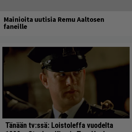
Mainioita uutisia Remu Aaltosen
faneille