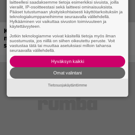
laitteellesi saadaksemme tietoja esimerkiksi sivuista, joilla
vierailit, IP-osoitteestasi sekä laitteesi ominaisuuksista.
Pääset tutustumaan yksityiskohtaisesti käyttötarkoituksiin ja
teknologiakumppaneihimme seuraavalla välilehdellä.
Hylkääminen voi vaikuttaa sivuston toimivuuteen ja
käytettävyyteen.
Kent mainittu, ja syystä: kovassa
nosteessa olevan ruotsalaisyhtye
Jotkin teknologiamme voivat käsitellä tietoja myös ilman
suostumusta, jos niillä on siihen oikeutettu peruste. Voit
saapuu Suomeen
vastustaa tätä tai muuttaa asetuksiasi milloin tahansa
seuraavalla välilehdellä.
Hyväksyn kaikki
Omat valintani
Tietosuojakäytäntömme