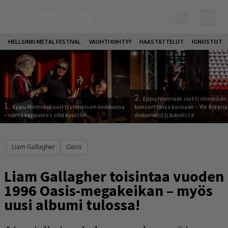
HELLSINKI METAL FESTIVAL
VAUHTI KIIHTYY
HAASTATTELUT
IGNOSTOT
2.
Eppu Normaali soitti viimeisen
1.
Eppu Normaali soitti viimeisen keikkansa
konserttinsa koskaan – Yle Areena
– nämä kappaleet sillä kuultiin
dokumentti bändistä
Liam Gallagher
Oasis
Liam Gallagher toisintaa vuoden
1996 Oasis-megakeikan – myös
uusi albumi tulossa!