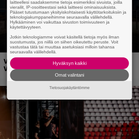
laitteellesi saadaksemme tietoja esimerkiksi sivuista, joilla
vierailit, IP-osoitteestasi sekä laitteesi ominaisuuksista.
Pääset tutustumaan yksityiskohtaisesti käyttötarkoituksiin ja
teknologiakumppaneihimme seuraavalla välilehdellä.
Hylkääminen voi vaikuttaa sivuston toimivuuteen ja
käytettävyyteen.
Jotkin teknologiamme voivat käsitellä tietoja myös ilman
suostumusta, jos niillä on siihen oikeutettu peruste. Voit
vastustaa tätä tai muuttaa asetuksiasi milloin tahansa
seuraavalla välilehdellä.
Vauhti kiihtyy myös ensi vuonna
Hyväksyn kaikki
Vantaalla
Omat valintani
Tietosuojakäytäntömme