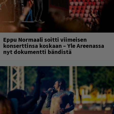
Eppu Normaali soitti viimeisen
konserttinsa koskaan – Yle Areenassa
nyt dokumentti bändistä