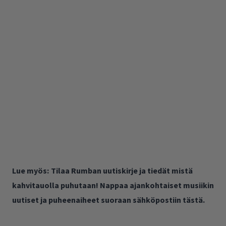
Lue myös:
Tilaa Rumban uutiskirje ja tiedät mistä
kahvitauolla puhutaan! Nappaa ajankohtaiset musiikin
uutiset ja puheenaiheet suoraan sähköpostiin tästä.