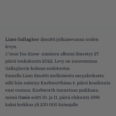
Liam Gallagher
ilmoitti julkaisevansa uuden
levyn.
C’mon You Know
-niminen albumi ilmestyy 27.
päivä toukokuuta 2022. Levy on nuoremman
Gallagherin kolmas soolotuotos.
Samalla Liam ilmoitti melkoisesta megakeikasta,
sillä hän esiintyy Knebworthissa 4. päivä kesäkuuta
ensi vuonna. Knebworth tunnetaan paikkana,
missä
Oasis
soitti 10. ja 11. päivä elokuuta 1996
kaksi keikkaa yli 250 000 katsojalle.