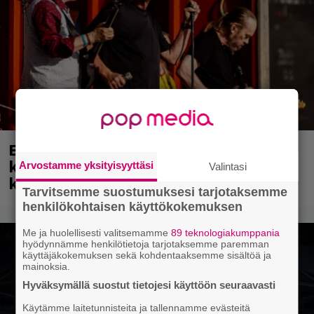
Eppu Normaali soitti viimeisen
keikkansa – nämä kappaleet sillä
Arvostamme yksityisyyttäsi
Valintasi
kuultiin
Tarvitsemme suostumuksesi tarjotaksemme
henkilökohtaisen käyttökokemuksen
Me ja huolellisesti valitsemamme
89 teknologiakumppania
hyödynnämme henkilötietoja tarjotaksemme paremman
käyttäjäkokemuksen sekä kohdentaaksemme sisältöä ja
mainoksia.
Hyväksymällä suostut tietojesi käyttöön seuraavasti
Käytämme laitetunnisteita ja tallennamme evästeitä