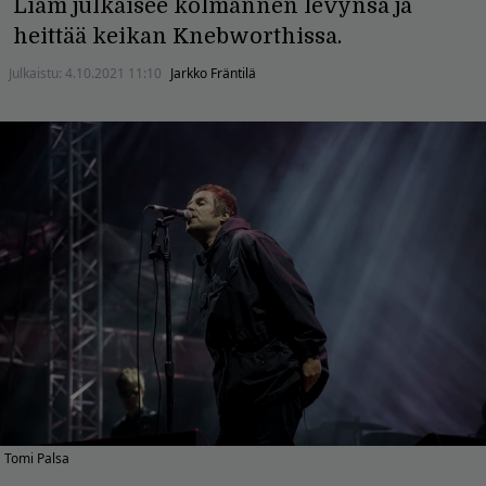
Liam julkaisee kolmannen levynsä ja
heittää keikan Knebworthissa.
Julkaistu:
4.10.2021 11:10
Jarkko Fräntilä
Tomi Palsa