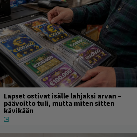
Lapset ostivat isälle lahjaksi arvan –
päävoitto tuli, mutta miten sitten
kävikään