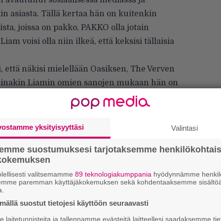
 avautunut sosiaalisessa mediassa ja
äkin asiasta. Tällä kertaa hän on kuitenkin
sta, joissa on pakko, PAKKO olla jotain
am voisi olla niin ilkeä, että keksisi tällaisia
, että näkisi mielellään Oasiksen, The Verven
. Ainakin Liamin omien sanojen mukaan hän on
ää – hoidella hommia siihen malliin, että
 ensi vuonna.
vostamme yksityisyyttäsi
Valintasi
semme suostumuksesi tarjotaksemme henkilökohtai
ökokemuksen
lellisesti valitsemamme
89 teknologiakumppania
hyödynnämme henkilö
semme paremman käyttäjäkokemuksen sekä kohdentaaksemme sisältöä
a.
ällä suostut tietojesi käyttöön seuraavasti
laitetunnisteita ja tallennamme evästeitä laitteellesi saadaksemme tie