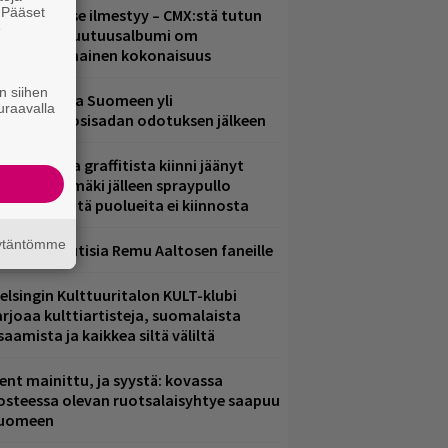
. Pääset
uomenna se ilmestyy – CMX:stä tutun
e
.W. Yrjänän uutuusalbumi om
ammuttimainen kokonaisuus
n siihen
eezer palaa Suomeen yli
uraavalla
eljännesvuosisadan odotuksen jälkeen
aittomasta graffitista kiinni jäänyt
aavo Arhinmäki jälleen spraypullo
ädessä – näitä puolueita ei kiinnosta
äytäntömme
ainioita uutisia Remu Aaltosen faneille
elsingin Kulttuuritalon KULT-klubi
arjoaa kulttiartisteja, suomalaista
saamista ja kaikkea siltä väliltä
ent mainittu, ja syystä: kovassa
osteessa olevan ruotsalaisyhtye saapuu
uomeen