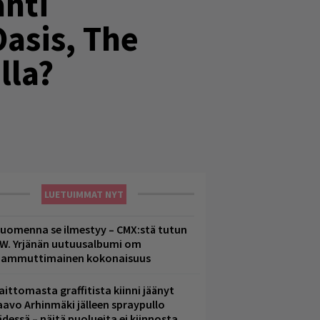
ähti
Oasis, The
lla?
LUETUIMMAT NYT
uomenna se ilmestyy – CMX:stä tutun
.W. Yrjänän uutuusalbumi om
ammuttimainen kokonaisuus
aittomasta graffitista kiinni jäänyt
aavo Arhinmäki jälleen spraypullo
ädessä – näitä puolueita ei kiinnosta