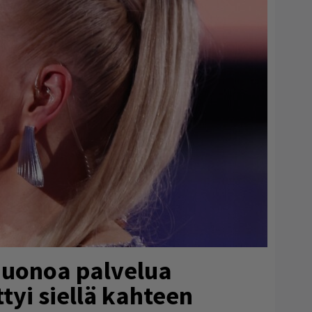
huonoa palvelua
ttyi siellä kahteen