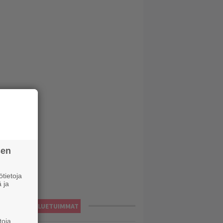
sen
tietoja
 ja
LUETUIMMAT
toja