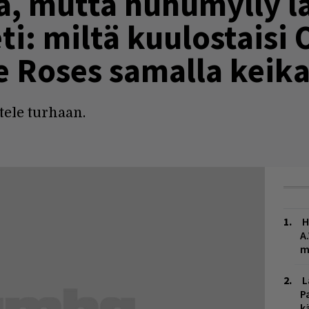
ä, mutta huhumylly l
i: miltä kuulostaisi 
e Roses samalla keika
ttele turhaan.
H
A
m
L
P
k