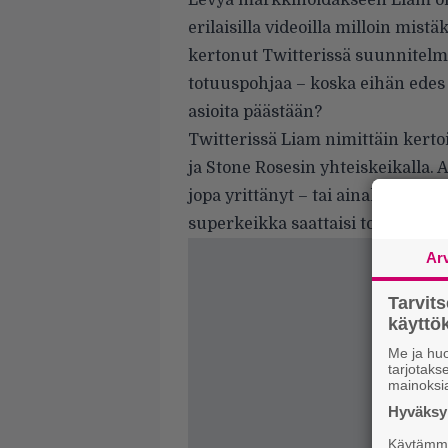
Levyä markkinoidakseen Liam on
erilaisilla videoilla milloin mist
kertonut Twitterissä suunnitelmi
totuuspohjaa – koska eihän edes Li
asioita päästään?
Twitterissä Liam nimittäin kertoi
ja Stone Rosesin yhteiskeikalla
jopa yrittänyt – tai ainakin yritt
superkeikka saattaisi toteutua jo
Ar
Tarvit
käytt
Me ja huo
tarjotak
mainoksi
Hyväksym
Käytämme 