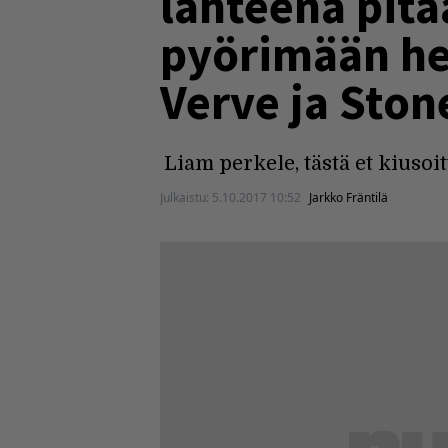
lähteenä pitä
pyörimään het
Verve ja Ston
Liam perkele, tästä et kiusoi
Julkaistu:
5.10.2017 10:52
Jarkko Fräntilä