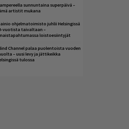
ampereella sunnuntaina superpäivä –
ämä artistit mukana
ainio ohjelmatoimisto juhlii Helsingissä
0-vuotista taivaltaan –
lmaistapahtumassa loistoesiintyjät
lind Channel palaa puolentoista vuoden
uolta – uusi levy ja jättikeikka
elsingissä tulossa