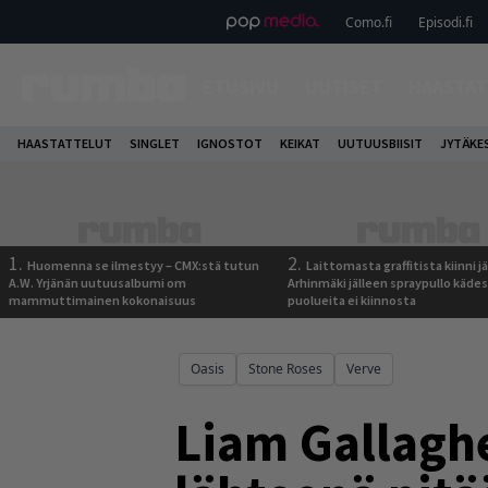
Como.fi
Episodi.fi
ETUSIVU
UUTISET
HAASTAT
HAASTATTELUT
SINGLET
IGNOSTOT
KEIKAT
UUTUUSBIISIT
JYTÄKE
1.
2.
Huomenna se ilmestyy – CMX:stä tutun
Laittomasta graffitista kiinni 
A.W. Yrjänän uutuusalbumi om
Arhinmäki jälleen spraypullo kädes
mammuttimainen kokonaisuus
puolueita ei kiinnosta
Oasis
Stone Roses
Verve
Liam Gallaghe