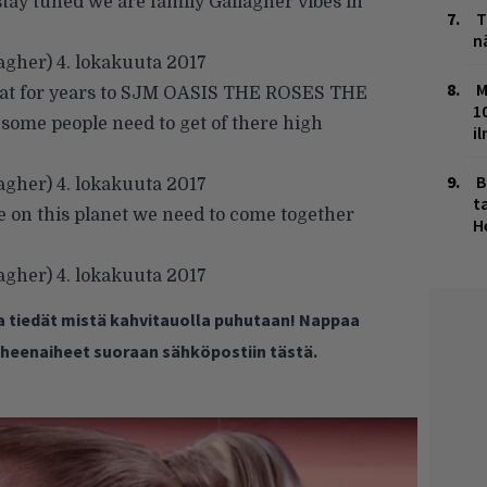
tay tuned we are family Gallagher vibes in
T
n
lagher)
4. lokakuuta 2017
M
that for years to SJM OASIS THE ROSES THE
1
ome people need to get of there high
i
B
lagher)
4. lokakuuta 2017
ta
 on this planet we need to come together
H
lagher)
4. lokakuuta 2017
ja tiedät mistä kahvitauolla puhutaan! Nappaa
puheenaiheet suoraan sähköpostiin tästä.