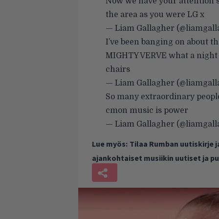
Now we have your attention s
the area as you were LG x
— Liam Gallagher (@liamgal
I’ve been banging on about 
MIGHTY VERVE what a night s
chairs
— Liam Gallagher (@liamgal
So many extraordinary people
cmon music is power
— Liam Gallagher (@liamgal
Lue myös:
Tilaa Rumban uutiskirje 
ajankohtaiset musiikin uutiset ja 