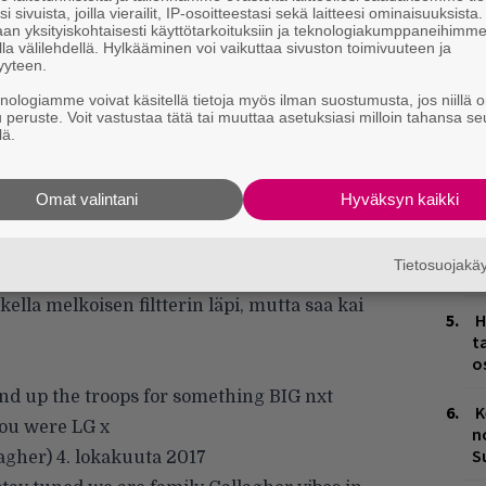
i sivuista, joilla vierailit, IP-osoitteestasi sekä laitteesi ominaisuuksista
H
an yksityiskohtaisesti käyttötarkoituksiin ja teknologiakumppaneihimm
A
la välilehdellä. Hylkääminen voi vaikuttaa sivuston toimivuuteen ja
m
yyteen.
knologiamme voivat käsitellä tietoja myös ilman suostumusta, jos niillä o
W
u peruste. Voit vastustaa tätä tai muuttaa asetuksiasi milloin tahansa se
n
lä.
L
Omat valintani
Hyväksyn kaikki
P
k
Tietosuojak
M
etenkään voi olla varma ja hänen
lla melkoisen filtterin läpi, mutta saa kai
H
t
o
nd up the troops for something BIG nxt
K
ou were LG x
n
S
lagher)
4. lokakuuta 2017