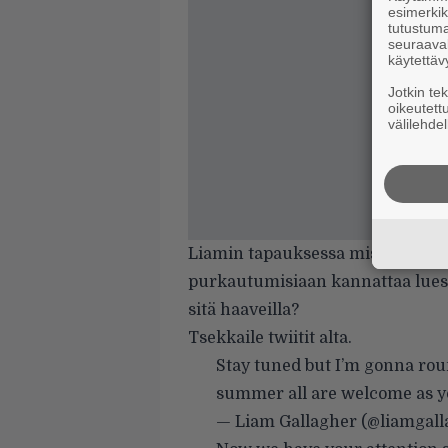
esimerkiks
tutustuma
seuraaval
käytettäv
Jotkin te
oikeutett
välilehdel
Liamin tapauksessa mistään ei ti
purkautumisiaan kannattaa lueske
sitä haaveilla?
Tsekkaile twiitit alta.
Stay tuned but I’m gonna rou
summer all are welcome as y
— Liam Gallagher (@liamgal