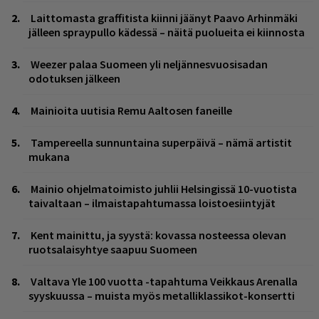
Laittomasta graffitista kiinni jäänyt Paavo Arhinmäki
jälleen spraypullo kädessä – näitä puolueita ei kiinnosta
Weezer palaa Suomeen yli neljännesvuosisadan
odotuksen jälkeen
Mainioita uutisia Remu Aaltosen faneille
Tampereella sunnuntaina superpäivä – nämä artistit
mukana
Mainio ohjelmatoimisto juhlii Helsingissä 10-vuotista
taivaltaan – ilmaistapahtumassa loistoesiintyjät
Kent mainittu, ja syystä: kovassa nosteessa olevan
ruotsalaisyhtye saapuu Suomeen
Valtava Yle 100 vuotta -tapahtuma Veikkaus Arenalla
syyskuussa – muista myös metalliklassikot-konsertti