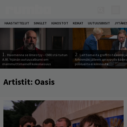
HAASTATTELUT
SINGLET
IGNOSTOT
KEIKAT
UUTUUSBIISIT
JYTÄKE
1.
2.
Huomenna se ilmestyy – CMX:stä tutun
Laittomasta graffitista kiinni 
A.W. Yrjänän uutuusalbumi om
Arhinmäki jälleen spraypullo kädes
mammuttimainen kokonaisuus
puolueita ei kiinnosta
Artistit:
Oasis