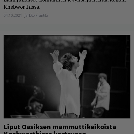
Knebworthissa.
04.10.2021
Jarkko Fräntilä
Liput Oasiksen mammuttikeikoista
Knebworthissa kertovaan