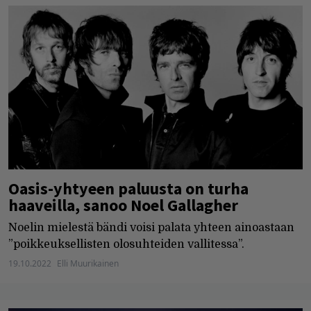
Oasis-yhtyeen paluusta on turha
haaveilla, sanoo Noel Gallagher
Noelin mielestä bändi voisi palata yhteen ainoastaan
”poikkeuksellisten olosuhteiden vallitessa”.
19.10.2022
Elli Muurikainen