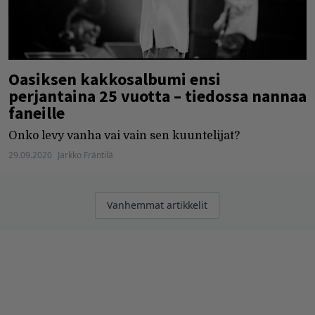
Oasiksen kakkosalbumi ensi
perjantaina 25 vuotta – tiedossa nannaa
faneille
Onko levy vanha vai vain sen kuuntelijat?
29.09.2020
Jarkko Fräntilä
Artikkelien
Vanhemmat artikkelit
selaus