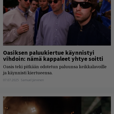
Oasiksen paluukiertue käynnistyi
vihdoin: nämä kappaleet yhtye soitti
Oasis teki pitkään odotetun paluunsa keikkalavoille
ja käynnisti kiertueensa.
07.07.2025
Samuel Järvinen