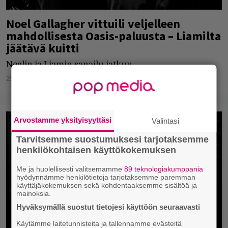
Noel Gallagher vittuili veljelleen
mahdollisesta Oasis-paluusta – Liamilta
jäätävä kuitti
Noelin ja Liamin sanailu jatkuu.
25.05.2021
Ari Korpi
Arvostamme yksityisyyttäsi
Valintasi
Tarvitsemme suostumuksesi tarjotaksemme
henkilökohtaisen käyttökokemuksen
Me ja huolellisesti valitsemamme
89 teknologiakumppania
hyödynnämme henkilötietoja tarjotaksemme paremman
käyttäjäkokemuksen sekä kohdentaaksemme sisältöä ja
mainoksia.
Hyväksymällä suostut tietojesi käyttöön seuraavasti
Käytämme laitetunnisteita ja tallennamme evästeitä