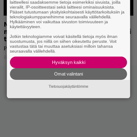
laitteellesi saadaksemme tietoja esimerkiksi sivuista, joilla
vierailit, IP-osoitteestasi sekä laitteesi ominaisuuksista.
Pääset tutustumaan yksityiskohtaisesti käyttötarkoituksiin ja
teknologiakumppaneihimme seuraavalla välilehdellä.
Noel Gallagher antoi hinnan
Hylkääminen voi vaikuttaa sivuston toimivuuteen ja
käytettävyyteen.
mahdolliselle Oasis-paluulle – ja vittuili
toki veljelleen siinä samalla
Jotkin teknologiamme voivat käsitellä tietoja myös ilman
suostumusta, jos niillä on siihen oikeutettu peruste. Voit
vastustaa tätä tai muuttaa asetuksiasi milloin tahansa
Pikkusumma tuollainen!
seuraavalla välilehdellä.
23.05.2021
Jarkko Fräntilä
Hyväksyn kaikki
Omat valintani
Tietosuojakäytäntömme