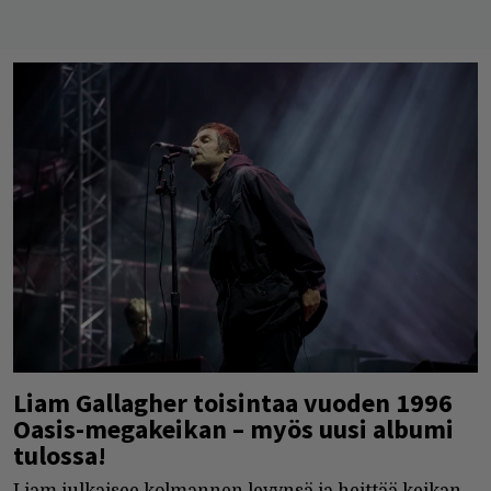
Liam Gallagher toisintaa vuoden 1996
Oasis-megakeikan – myös uusi albumi
tulossa!
Liam julkaisee kolmannen levynsä ja heittää keikan