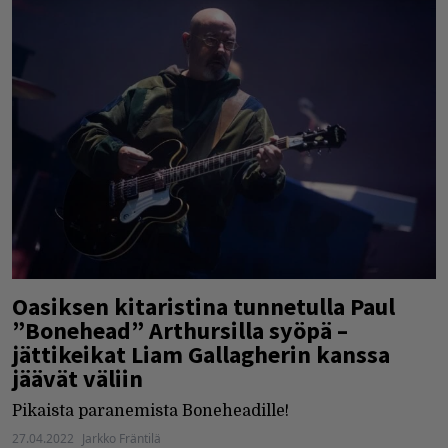
Oasiksen kitaristina tunnetulla Paul
”Bonehead” Arthursilla syöpä –
jättikeikat Liam Gallagherin kanssa
jäävät väliin
Pikaista paranemista Boneheadille!
27.04.2022
Jarkko Fräntilä