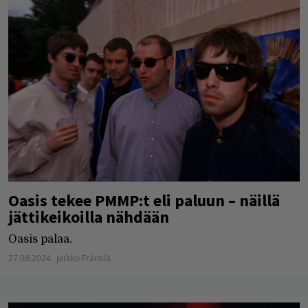
Oasis tekee PMMP:t eli paluun – näillä
jättikeikoilla nähdään
Oasis palaa.
27.08.2024
Jarkko Fräntilä