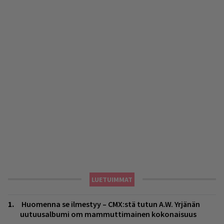
LUETUIMMAT
Huomenna se ilmestyy – CMX:stä tutun A.W. Yrjänän
uutuusalbumi om mammuttimainen kokonaisuus