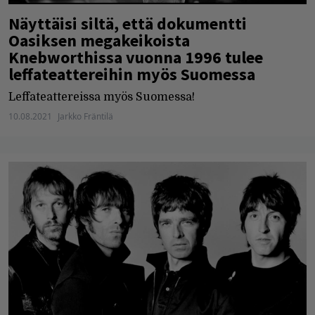
Näyttäisi siltä, että dokumentti
Oasiksen megakeikoista
Knebworthissa vuonna 1996 tulee
leffateattereihin myös Suomessa
Leffateattereissa myös Suomessa!
10.08.2021
Jarkko Fräntilä