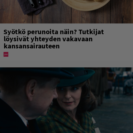
Syötkö perunoita näin? Tutkijat
löysivät yhteyden vakavaan
kansansairauteen