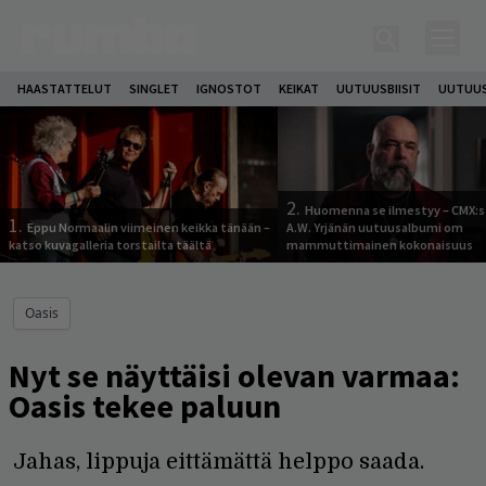
HAASTATTELUT
SINGLET
IGNOSTOT
KEIKAT
UUTUUSBIISIT
UUTUUS
2.
Huomenna se ilmestyy – CMX:s
1.
Eppu Normaalin viimeinen keikka tänään –
A.W. Yrjänän uutuusalbumi om
katso kuvagalleria torstailta täältä
mammuttimainen kokonaisuus
Oasis
Nyt se näyttäisi olevan varmaa:
Oasis tekee paluun
Jahas, lippuja eittämättä helppo saada.