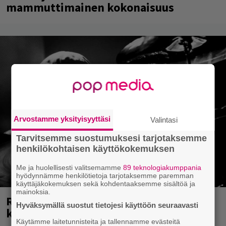
mammuttimainen kokonaisuus
Arvostamme yksityisyyttäsi
Valintasi
Tarvitsemme suostumuksesi tarjotaksemme
henkilökohtaisen käyttökokemuksen
Me ja huolellisesti valitsemamme
89 teknologiakumppania
hyödynnämme henkilötietoja tarjotaksemme paremman
käyttäjäkokemuksen sekä kohdentaaksemme sisältöä ja
mainoksia.
Rushin Neail Peartista ilmestyy ensi
Hyväksymällä suostut tietojesi käyttöön seuraavasti
kuussa dokumentti
Käytämme laitetunnisteita ja tallennamme evästeitä