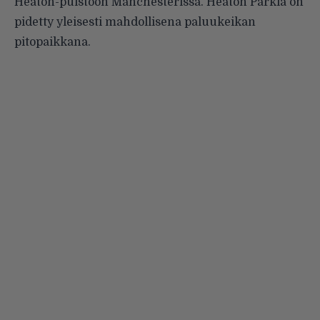
Heaton-puistoon Manchesterissa. Heaton Parkia on
pidetty yleisesti mahdollisena paluukeikan
pitopaikkana.