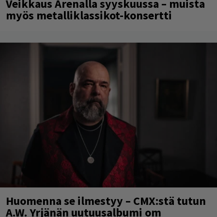
Veikkaus Arenalla syyskuussa – muista
myös metalliklassikot-konsertti
Huomenna se ilmestyy – CMX:stä tutun
A.W. Yrjänän uutuusalbumi om