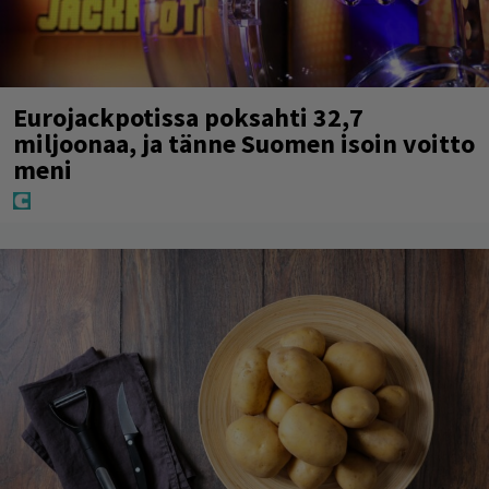
Eurojackpotissa poksahti 32,7
miljoonaa, ja tänne Suomen isoin voitto
meni