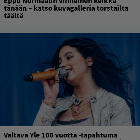
Eppu Normaalin viimeinen keikka
tänään – katso kuvagalleria torstailta
täältä
Valtava Yle 100 vuotta -tapahtuma