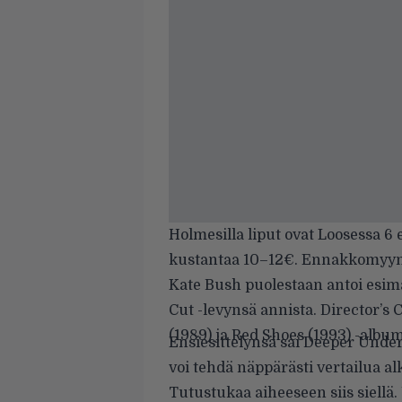
Holmesilla liput ovat Loosessa 6
kustantaa 10–12€. Ennakkomyynn
Kate Bush
puolestaan antoi esima
Cut -levynsä annista. Director’s 
(1989) ja Red Shoes (1993) -album
Ensiesittelynsä sai Deeper Unde
voi tehdä näppärästi vertailua al
Tutustukaa aiheeseen siis siellä.