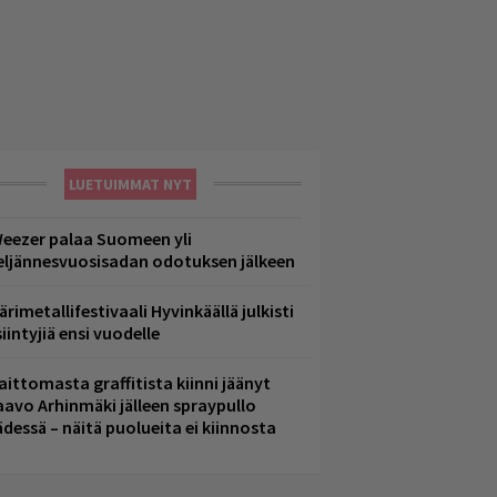
LUETUIMMAT NYT
eezer palaa Suomeen yli
eljännesvuosisadan odotuksen jälkeen
ärimetallifestivaali Hyvinkäällä julkisti
iintyjiä ensi vuodelle
aittomasta graffitista kiinni jäänyt
aavo Arhinmäki jälleen spraypullo
ädessä – näitä puolueita ei kiinnosta