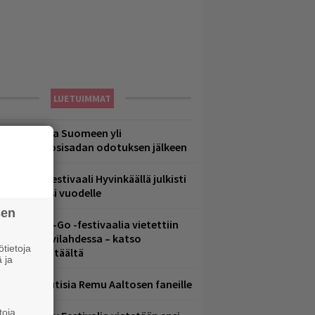
LUETUIMMAT
eezer palaa Suomeen yli
eljännesvuosisadan odotuksen jälkeen
ärimetallifestivaali Hyvinkäällä julkisti
iintyjiä ensi vuodelle
sen
ytäkesä Go-Go -festivaalia vietettiin
elsingin Suvilahdessa – katso
tietoja
uvagalleria täältä
 ja
ainioita uutisia Remu Aaltosen faneille
toja