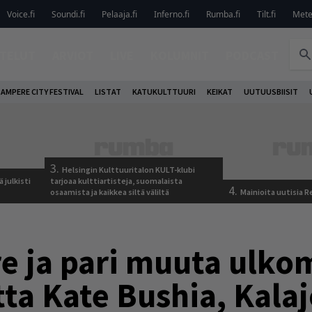
Voice.fi
Soundi.fi
Pelaaja.fi
Inferno.fi
Rumba.fi
Tilt.fi
Metel
TELUT
ARVIOT
LIVE
KOLUMNIT
PODCAST
AMPERE CITY FESTIVAL
LISTAT
KATUKULTTUURI
KEIKAT
UUTUUSBIISIT
3.
Helsingin Kulttuuritalon KULT-klubi
 julkisti
tarjoaa kulttiartisteja, suomalaista
4.
osaamista ja kaikkea siltä väliltä
Mainioita uutisia 
re ja pari muuta ulk
a Kate Bushia, Kalaj