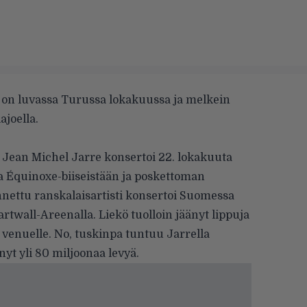
iä on luvassa Turussa lokakuussa ja melkein
joella.
u
Jean Michel Jarre
konsertoi 22. lokakuuta
 Équinoxe-biiseistään ja poskettoman
nnettu ranskalaisartisti konsertoi Suomessa
twall-Areenalla. Liekö tuolloin jäänyt lippuja
venuelle. No, tuskinpa tuntuu Jarrella
t yli 80 miljoonaa levyä.