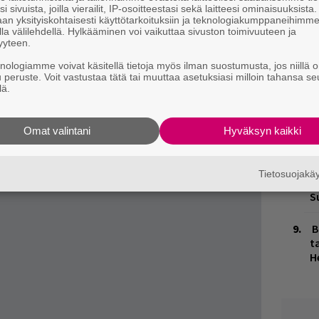
T
 ruotsalainen
Holmes
ja belgialainen
The Van
i sivuista, joilla vierailit, IP-osoitteestasi sekä laitteesi ominaisuuksista
v
an yksityiskohtaisesti käyttötarkoituksiin ja teknologiakumppaneihimm
n. Ensin mainittu esiintyy 29.4. Helsingin
la välilehdellä. Hylkääminen voi vaikuttaa sivuston toimivuuteen ja
yyteen.
Kukassa, jälkimmäinen 12.4. Helsingin On the
H
t
knologiamme voivat käsitellä tietoja myös ilman suostumusta, jos niillä o
o
u peruste. Voit vastustaa tätä tai muuttaa asetuksiasi milloin tahansa se
taroilla vahvistettua indiepoppia esittävä Holmes
lä.
a vuosi sitten neljän keikan rundilla. Van
L
P
mmäinen laatuaan. Belgialaisbändi on jo senkin
Omat valintani
Hyväksyn kaikki
k
oittaa suomalaissyntyinen Frederik Tampere.
een keikka.
K
Tietosuojak
n
S
B
ta
H