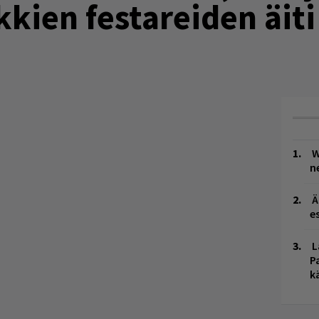
kkien festareiden äiti
W
n
Ä
es
L
P
k