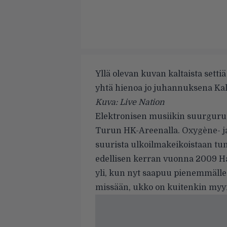
Yllä olevan kuvan kaltaista sett
yhtä hienoa jo juhannuksena Kala
Kuva: Live Nation
Elektronisen musiikin suurgur
Turun HK-Areenalla. Oxygène- ja
suurista ulkoilmakeikoistaan tu
edellisen kerran vuonna 2009 Har
yli, kun nyt saapuu pienemmälle 
missään, ukko on kuitenkin myyny