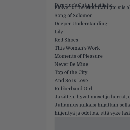
Director’s Cutin biisilista:
Flower of the Mountain (tai siis
Song of Solomon
Deeper Understanding
Lily
Red Shoes
This Woman’s Work
Moments of Pleasure
Never Be Mine
Top of the City
And So Is Love
Rubberband Girl
Ja sitten, hyvät naiset ja herrat, o
Juhannus
julkaisi hiljattain sell
hiljentyä ja odottaa, että syke l