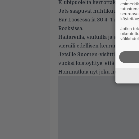
Klubipuolelta kerrottakoon, että
esimerkiks
tutustuma
Jets
saapuvat huhtikuussa Suomee
seuraaval
käytettäv
Bar Loosessa ja 30.4. Turun Bar 
Rocksissa.
Jotkin te
oikeutett
Haitareilla, viuluilla ja steel-ki
välilehdel
vieraili edellisen kerran Suomess
Jetsille Suomen-visiitti on ensi
vuoksi loistoyhtye, että siinä s
Hommatkaa nyt joku noille Mans