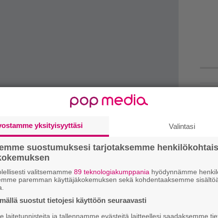
W
n
Ä
vostamme yksityisyyttäsi
Valintasi
es
semme suostumuksesi tarjotaksemme henkilökohtai
J
ökokemuksen
H
lellisesti valitsemamme
89 teknologiakumppania
hyödynnämme henkilö
k
semme paremman käyttäjäkokemuksen sekä kohdentaaksemme sisältöä
a.
iin ke 13.4. klo 9. Hinnat: 79 / 69 / 59 / 49
M
ällä suostut tietojesi käyttöön seuraavasti
ippupalvelu.
laitetunnisteita ja tallennamme evästeitä laitteellesi saadaksemme tie