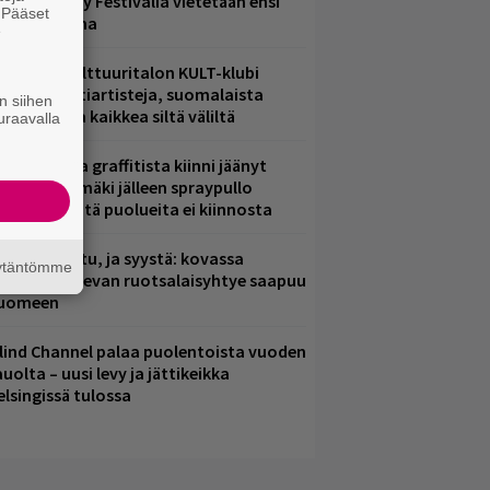
ampere City Festivalia vietetään ensi
. Pääset
iikonloppuna
e
elsingin Kulttuuritalon KULT-klubi
arjoaa kulttiartisteja, suomalaista
n siihen
saamista ja kaikkea siltä väliltä
uraavalla
aittomasta graffitista kiinni jäänyt
aavo Arhinmäki jälleen spraypullo
ädessä – näitä puolueita ei kiinnosta
ent mainittu, ja syystä: kovassa
äytäntömme
osteessa olevan ruotsalaisyhtye saapuu
uomeen
lind Channel palaa puolentoista vuoden
uolta – uusi levy ja jättikeikka
elsingissä tulossa