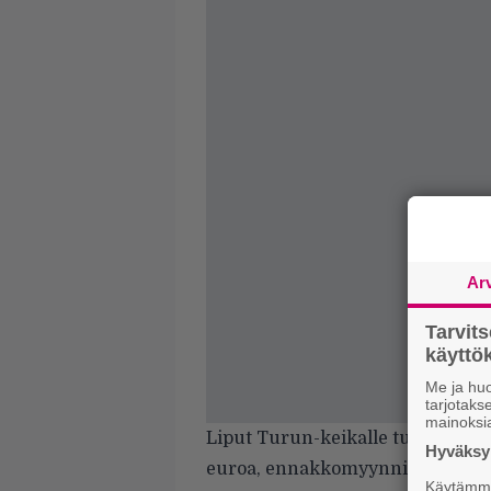
Ar
Tarvit
käytt
Me ja huo
tarjotak
mainoksi
Liput Turun-keikalle tulevat myynt
Hyväksym
euroa, ennakkomyynnin hoitaa L
Käytämme 