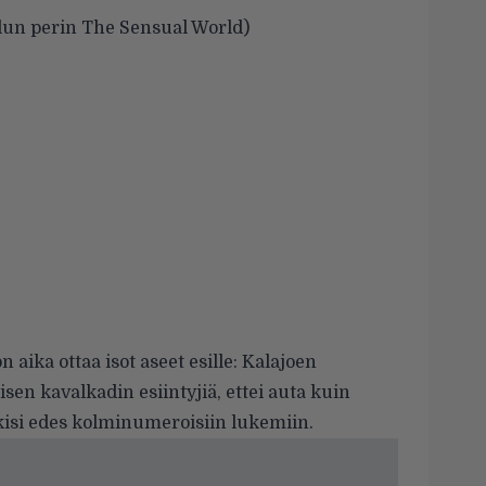
 alun perin The Sensual World)
n aika ottaa isot aseet esille:
Kalajoen
aisen kavalkadin esiintyjiä, ettei auta kuin
askisi edes kolminumeroisiin lukemiin.