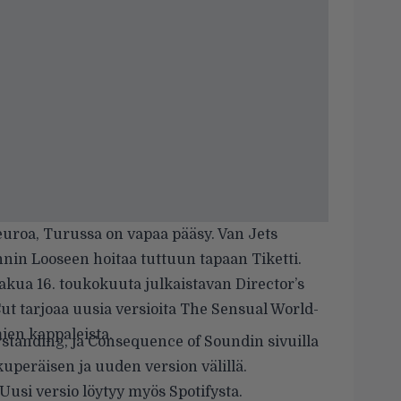
 euroa, Turussa on vapaa pääsy. Van Jets
in Looseen hoitaa tuttuun tapaan Tiketti.
kua 16. toukokuuta julkaistavan Director’s
Cut tarjoaa uusia versioita The Sensual World-
ien kappaleista.
rstanding, ja
Consequence of Soundin
sivuilla
kuperäisen ja uuden version välillä.
 Uusi versio löytyy myös
Spotifysta
.