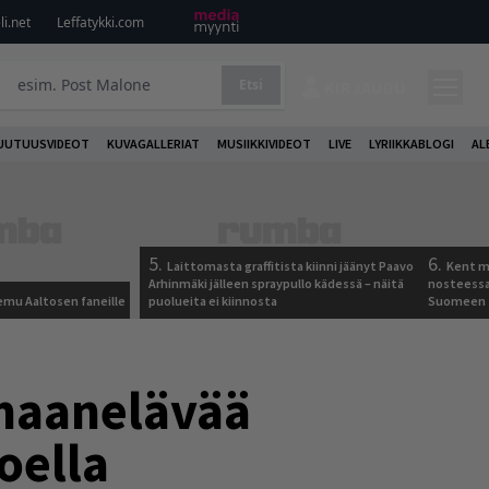
i.net
Leffatykki.com
Etsi
KIRJAUDU
UUTUUSVIDEOT
KUVAGALLERIAT
MUSIIKKIVIDEOT
LIVE
LYRIIKKABLOGI
AL
5.
6.
Laittomasta graffitista kiinni jäänyt Paavo
Kent ma
Arhinmäki jälleen spraypullo kädessä – näitä
nosteessa
Remu Aaltosen faneille
puolueita ei kiinnosta
Suomeen
omaanelävää
oella