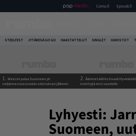
Como.fi
Episodi.fi
ETUSIVU
UUTISET
HAASTAT
STEELFEST
JYTÄKESÄ GO GO
HAASTATTELUT
SINGLET
IGNOSTOT
T
1.
2.
Weezer palaa Suomeen yli
Äärimetallifestivaali Hyvinkäällä
neljännesvuosisadan odotuksen jälkeen
esiintyjiä ensi vuodelle
Lyhyesti: Jar
Suomeen, uutt