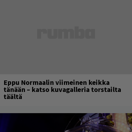
Eppu Normaalin viimeinen keikka
tänään – katso kuvagalleria torstailta
täältä