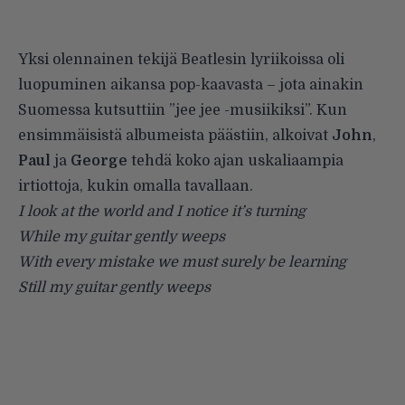
Yksi olennainen tekijä Beatlesin lyriikoissa oli
luopuminen aikansa pop-kaavasta – jota ainakin
Suomessa kutsuttiin ”jee jee -musiikiksi”. Kun
ensimmäisistä albumeista päästiin, alkoivat
John
,
Paul
ja
George
tehdä koko ajan uskaliaampia
irtiottoja, kukin omalla tavallaan.
I look at the world and I notice it’s turning
While my guitar gently weeps
With every mistake we must surely be learning
Still my guitar gently weeps