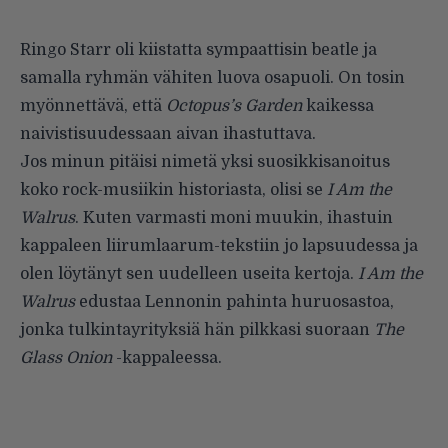
Ringo Starr oli kiistatta sympaattisin beatle ja
samalla ryhmän vähiten luova osapuoli. On tosin
myönnettävä, että
Octopus’s Garden
kaikessa
naivistisuudessaan aivan ihastuttava.
Jos minun pitäisi nimetä yksi suosikkisanoitus
koko rock-musiikin historiasta, olisi se
I Am the
Walrus
. Kuten varmasti moni muukin, ihastuin
kappaleen liirumlaarum-tekstiin jo lapsuudessa ja
olen löytänyt sen uudelleen useita kertoja.
I Am the
Walrus
edustaa Lennonin pahinta huruosastoa,
jonka tulkintayrityksiä hän pilkkasi suoraan
The
Glass Onion
-kappaleessa.