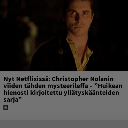
Nyt Netflixissä: Christopher Nolanin
viiden tähden mysteerileffa – ”Huikean
hienosti kirjoitettu yllätyskäänteiden
sarja”