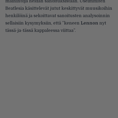
mainintoja heidän sanoituksistaan. Useimmiten
Beatlesia käsittelevät jutut keskittyvät muusikoihin
henkilöinä ja sekoittavat sanoitusten analysoinnin
sellaisiin kysymyksiin, että ”keneen
Lennon
nyt
tässä-ja-tässä kappaleessa viittaa”.