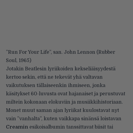
”Run For Your Life”, san. John Lennon (Rubber
Soul, 1965)
Jotakin Beatlesin lyriikoiden kekseliäisyydestä
kertoo sekin, että ne tekevät yhä valtavan
vaikutuksen tällaiseenkin ihmiseen, jonka
käsitykset 60-luvusta ovat hajanaiset ja perustuvat
miltein kokonaan elokuviin ja musiikkihistoriaan.
Monet muut saman ajan lyriikat kuulostavat nyt
vain ”vanhalta”, kuten vaikkapa sinänsä loistavan
Creamin
esikoisalbumin tanssittavat biisit tai