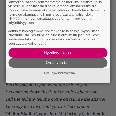
laitteellesi saadaksemme tietoja esimerkiksi sivuista, joilla
vierailit, IP-osoitteestasi sekä laitteesi ominaisuuksista.
Pääset tutustumaan yksityiskohtaisesti käyttötarkoituksiin ja
teknologiakumppaneihimme seuraavalla välilehdellä.
Hylkääminen voi vaikuttaa sivuston toimivuuteen ja
käytettävyyteen.
Jotkin teknologiamme voivat käsitellä tietoja myös ilman
suostumusta, jos niillä on siihen oikeutettu peruste. Voit
vastustaa tätä tai muuttaa asetuksiasi milloin tahansa
seuraavalla välilehdellä.
Hyväksyn kaikki
Omat valintani
Tietosuojakäytäntömme
But do you, don’t you want me to love you
I’m coming down fast but I’m miles above you
Tell me tell me tell me come on tell me the answer
You may be a lover but you ain’t no dancer
”Helter Skelter”, san. Paul McCartney (The Beatles,