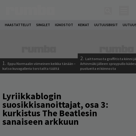
HAASTATTELUT
SINGLET
IGNOSTOT
KEIKAT
UUTUUSBIISIT
UUTUUS
2.
Laittomasta graffitista kiinni 
1.
Eppu Normaalin viimeinen keikka tänään –
Arhinmäki jälleen spraypullo kädes
katso kuvagalleria torstailta täältä
puolueita ei kiinnosta
Lyriikkablogin
suosikkisanoittajat, osa 3:
kurkistus The Beatlesin
sanaiseen arkkuun