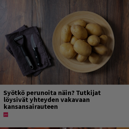
Syötkö perunoita näin? Tutkijat
löysivät yhteyden vakavaan
kansansairauteen