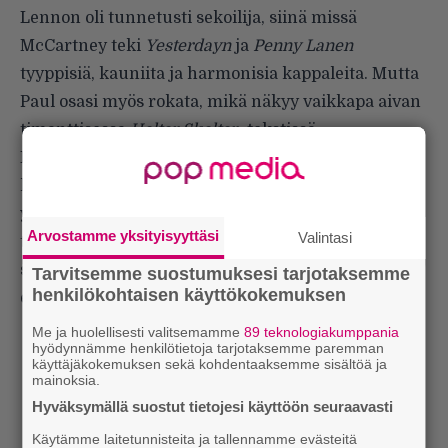
Lennon oli tunnetusti sekoilija, siinä missä
McCartney teki
Yesterdayn
ja
Penny Lanen
tyyppisiä, kauniita ja harmonisia kappaleita. Mutta
Paul osasi myös rokata, mikä näkyy vaikkapa aivan
timanttisessa
Helter Skelter
-tekstissä.
Kierreliukumäestä nimensä ottanut kappale on
kyllä tulkinnanvarainen, mutta on hiukan hankala
ymmärtää kuinka
Charlie Manson
päätyi
Arvostamme yksityisyyttäsi
Valintasi
tulkitsemaan sen ennustukseksi rotujen välisestä
sodasta. Huumeilla oli varmaan osansa – kuten
Tarvitsemme suostumuksesi tarjotaksemme
henkilökohtaisen käyttökokemuksen
epäilemättä myös kappaleen kirjoittamisessa.
Me ja huolellisesti valitsemamme
89 teknologiakumppania
hyödynnämme henkilötietoja tarjotaksemme paremman
käyttäjäkokemuksen sekä kohdentaaksemme sisältöä ja
mainoksia.
Hyväksymällä suostut tietojesi käyttöön seuraavasti
Käytämme laitetunnisteita ja tallennamme evästeitä