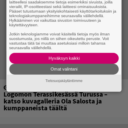
laitteellesi saadaksemme tietoja esimerkiksi sivuista, joilla
vierailit, IP-osoitteestasi sekä laitteesi ominaisuuksista.
Pääset tutustumaan yksityiskohtaisesti käyttötarkoituksiin ja
teknologiakumppaneihimme seuraavalla välilehdellä.
Hylkääminen voi vaikuttaa sivuston toimivuuteen ja
käytettävyyteen.
Jotkin teknologiamme voivat käsitellä tietoja myös ilman
suostumusta, jos niillä on siihen oikeutettu peruste. Voit
vastustaa tätä tai muuttaa asetuksiasi milloin tahansa
seuraavalla välilehdellä.
Hyväksyn kaikki
Omat valintani
Tietosuojakäytäntömme
Glam rock -yhtye The Ark viihdytti
Logomon Terassikesässä Turussa –
katso kuvagalleria Ola Salosta ja
kumppaneista täältä