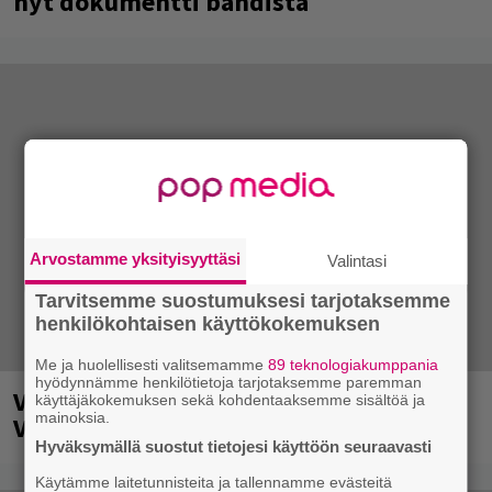
nyt dokumentti bändistä
Arvostamme yksityisyyttäsi
Valintasi
Tarvitsemme suostumuksesi tarjotaksemme
henkilökohtaisen käyttökokemuksen
Me ja huolellisesti valitsemamme
89 teknologiakumppania
hyödynnämme henkilötietoja tarjotaksemme paremman
Vauhti kiihtyy myös ensi vuonna
käyttäjäkokemuksen sekä kohdentaaksemme sisältöä ja
mainoksia.
Vantaalla
Hyväksymällä suostut tietojesi käyttöön seuraavasti
Käytämme laitetunnisteita ja tallennamme evästeitä