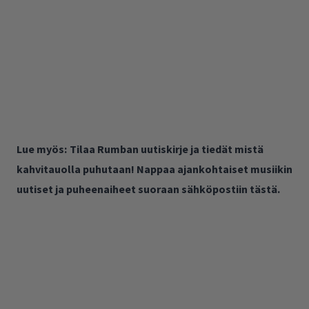
Lue myös:
Tilaa Rumban uutiskirje ja tiedät mistä
kahvitauolla puhutaan! Nappaa ajankohtaiset musiikin
uutiset ja puheenaiheet suoraan sähköpostiin tästä.