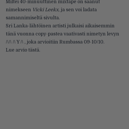
Miltei 40-minuuttinen mixtape on saanut
nimekseen
Vicki Leekx
, ja sen voi ladata
samannimiseltä
sivulta.
Sri Lanka-lähtöinen artisti julkaisi aikaisemmin
tänä vuonna copy-pastea vaativasti nimetyn levyn
/\/\ /\ Y /\ , joka arvioitiin Rumbassa
09-10/10
.
Lue arvio
tästä
.