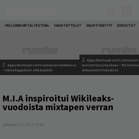
HELLSINKI METAL FESTIVAL
HAASTATTELUT
VAUHTI KIIHTYY
IGNOSTOT
2.
Eppu Normaali soitti viimeisen
1.
Eppu Normaali soitti viimeisen keikkansa
konserttinsa koskaan – Yle Areena
– nämä kappaleet sillä kuultiin
dokumentti bändistä
M.I.A inspiroitui Wikileaks-
vuodoista mixtapen verran
Julkaistu:
1.1.2011 17:42