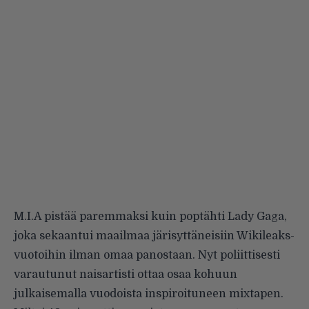
M.I.A
pistää paremmaksi kuin poptähti Lady Gaga,
joka sekaantui maailmaa järisyttäneisiin Wikileaks-
vuotoihin
ilman omaa panostaan.
Nyt poliittisesti
varautunut naisartisti ottaa osaa kohuun
julkaisemalla vuodoista inspiroituneen mixtapen.