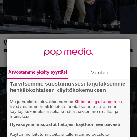
Weezer palaa Suomeen yli
neljännesvuosisadan odotuksen jälkeen
Arvostamme yksityisyyttäsi
Valintasi
Tarvitsemme suostumuksesi tarjotaksemme
henkilökohtaisen käyttökokemuksen
Me ja huolellisesti valitsemamme
89 teknologiakumppania
hyödynnämme henkilötietoja tarjotaksemme paremman
käyttäjäkokemuksen sekä kohdentaaksemme sisältöä ja
mainoksia.
Hyväksymällä suostut tietojesi käyttöön seuraavasti
Käytämme laitetunnisteita ja tallennamme evästeitä