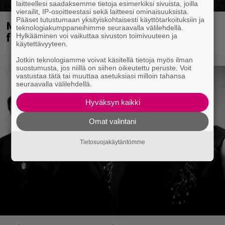
laitteellesi saadaksemme tietoja esimerkiksi sivuista, joilla
vierailit, IP-osoitteestasi sekä laitteesi ominaisuuksista.
Pääset tutustumaan yksityiskohtaisesti käyttötarkoituksiin ja
Mainioita uutisia Remu Aaltosen
teknologiakumppaneihimme seuraavalla välilehdellä.
faneille
Hylkääminen voi vaikuttaa sivuston toimivuuteen ja
käytettävyyteen.
Jotkin teknologiamme voivat käsitellä tietoja myös ilman
suostumusta, jos niillä on siihen oikeutettu peruste. Voit
vastustaa tätä tai muuttaa asetuksiasi milloin tahansa
seuraavalla välilehdellä.
Hyväksyn kaikki
Omat valintani
Tietosuojakäytäntömme