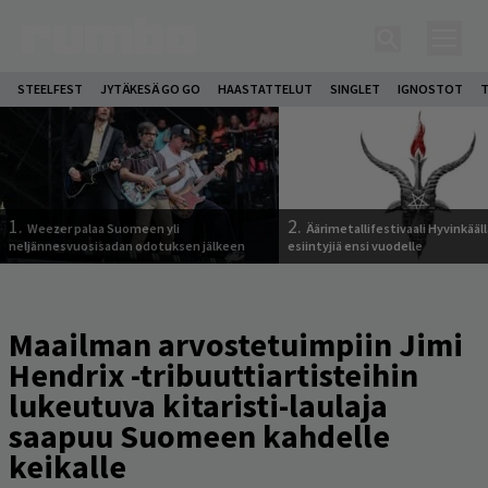
STEELFEST
JYTÄKESÄ GO GO
HAASTATTELUT
SINGLET
IGNOSTOT
T
1.
2.
Weezer palaa Suomeen yli
Äärimetallifestivaali Hyvinkäällä
neljännesvuosisadan odotuksen jälkeen
esiintyjiä ensi vuodelle
Maailman arvostetuimpiin Jimi
Hendrix -tribuuttiartisteihin
lukeutuva kitaristi-laulaja
saapuu Suomeen kahdelle
keikalle