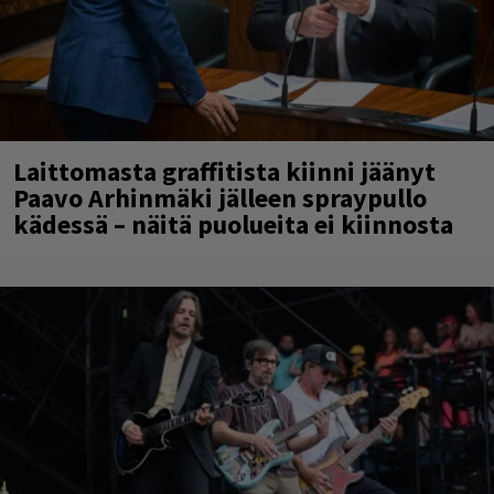
Laittomasta graffitista kiinni jäänyt
Paavo Arhinmäki jälleen spraypullo
kädessä – näitä puolueita ei kiinnosta