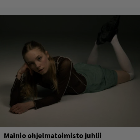
Mainio ohjelmatoimisto juhlii