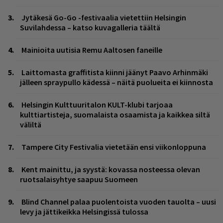
Jytäkesä Go-Go -festivaalia vietettiin Helsingin
Suvilahdessa – katso kuvagalleria täältä
Mainioita uutisia Remu Aaltosen faneille
Laittomasta graffitista kiinni jäänyt Paavo Arhinmäki
jälleen spraypullo kädessä – näitä puolueita ei kiinnosta
Helsingin Kulttuuritalon KULT-klubi tarjoaa
kulttiartisteja, suomalaista osaamista ja kaikkea siltä
väliltä
Tampere City Festivalia vietetään ensi viikonloppuna
Kent mainittu, ja syystä: kovassa nosteessa olevan
ruotsalaisyhtye saapuu Suomeen
Blind Channel palaa puolentoista vuoden tauolta – uusi
levy ja jättikeikka Helsingissä tulossa