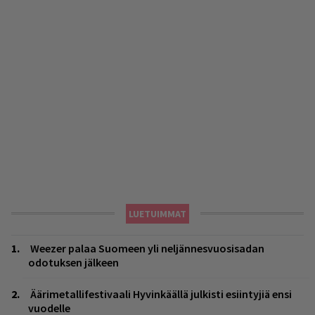
LUETUIMMAT
Weezer palaa Suomeen yli neljännesvuosisadan
odotuksen jälkeen
Äärimetallifestivaali Hyvinkäällä julkisti esiintyjiä ensi
vuodelle