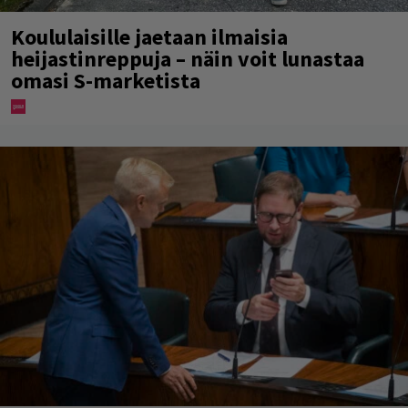
Koululaisille jaetaan ilmaisia
heijastinreppuja – näin voit lunastaa
omasi S-marketista