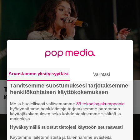
Arvostamme yksityisyyttäsi
Valintasi
Tarvitsemme suostumuksesi tarjotaksemme
Tampereella sunnuntaina superpäivä –
henkilökohtaisen käyttökokemuksen
nämä artistit mukana
Me ja huolellisesti valitsemamme
89 teknologiakumppania
hyödynnämme henkilötietoja tarjotaksemme paremman
käyttäjäkokemuksen sekä kohdentaaksemme sisältöä ja
mainoksia.
Hyväksymällä suostut tietojesi käyttöön seuraavasti
Käytämme laitetunnisteita ja tallennamme evästeitä