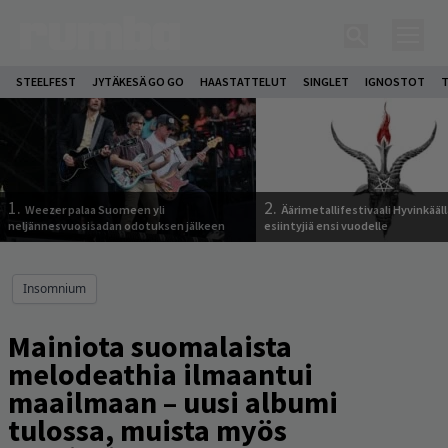
STEELFEST
JYTÄKESÄ GO GO
HAASTATTELUT
SINGLET
IGNOSTOT
T
1.
2.
Weezer palaa Suomeen yli
Äärimetallifestivaali Hyvinkäällä
neljännesvuosisadan odotuksen jälkeen
esiintyjiä ensi vuodelle
Insomnium
Mainiota suomalaista
melodeathia ilmaantui
maailmaan – uusi albumi
tulossa, muista myös