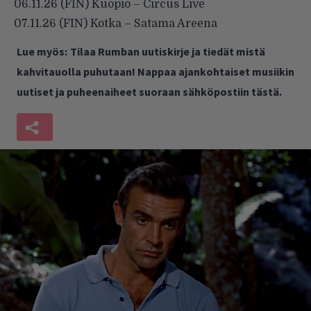
06.11.26 (FIN) Kuopio – Circus Live
07.11.26 (FIN) Kotka – Satama Areena
Lue myös:
Tilaa Rumban uutiskirje ja tiedät mistä
kahvitauolla puhutaan! Nappaa ajankohtaiset musiikin
uutiset ja puheenaiheet suoraan sähköpostiin tästä.