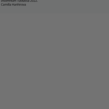
Insomnium Tuskassa 2022.
Camilla Hanhirova