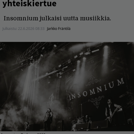
yhteiskiertue
Insomnium julkaisi uutta musiikkia.
Julkaistu:
22.6.2026 08:33
Jarkko Fräntilä