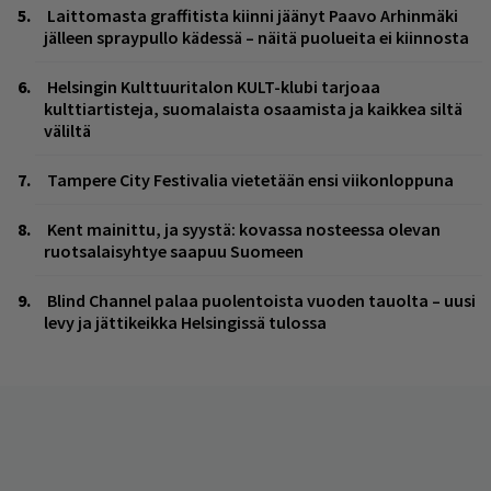
Laittomasta graffitista kiinni jäänyt Paavo Arhinmäki
jälleen spraypullo kädessä – näitä puolueita ei kiinnosta
Helsingin Kulttuuritalon KULT-klubi tarjoaa
kulttiartisteja, suomalaista osaamista ja kaikkea siltä
väliltä
Tampere City Festivalia vietetään ensi viikonloppuna
Kent mainittu, ja syystä: kovassa nosteessa olevan
ruotsalaisyhtye saapuu Suomeen
Blind Channel palaa puolentoista vuoden tauolta – uusi
levy ja jättikeikka Helsingissä tulossa