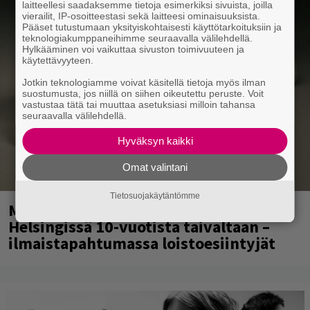
laitteellesi saadaksemme tietoja esimerkiksi sivuista, joilla
vierailit, IP-osoitteestasi sekä laitteesi ominaisuuksista.
Pääset tutustumaan yksityiskohtaisesti käyttötarkoituksiin ja
teknologiakumppaneihimme seuraavalla välilehdellä.
Hylkääminen voi vaikuttaa sivuston toimivuuteen ja
käytettävyyteen.
Jotkin teknologiamme voivat käsitellä tietoja myös ilman
suostumusta, jos niillä on siihen oikeutettu peruste. Voit
vastustaa tätä tai muuttaa asetuksiasi milloin tahansa
seuraavalla välilehdellä.
Hyväksyn kaikki
Omat valintani
Tietosuojakäytäntömme
Mainio ohjelmatoimisto juhlii
Helsingissä 10-vuotista taivaltaan –
ilmaistapahtumassa loistoesiintyjät