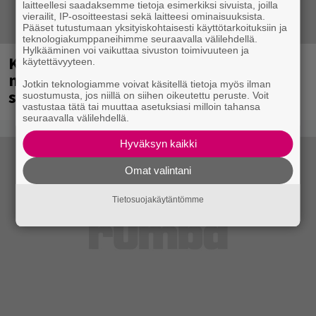
laitteellesi saadaksemme tietoja esimerkiksi sivuista, joilla
vierailit, IP-osoitteestasi sekä laitteesi ominaisuuksista.
Pääset tutustumaan yksityiskohtaisesti käyttötarkoituksiin ja
teknologiakumppaneihimme seuraavalla välilehdellä.
Hylkääminen voi vaikuttaa sivuston toimivuuteen ja
Kent mainittu, ja syystä: kovassa
käytettävyyteen.
nosteessa olevan ruotsalaisyhtye
Jotkin teknologiamme voivat käsitellä tietoja myös ilman
saapuu Suomeen
suostumusta, jos niillä on siihen oikeutettu peruste. Voit
vastustaa tätä tai muuttaa asetuksiasi milloin tahansa
seuraavalla välilehdellä.
Hyväksyn kaikki
Omat valintani
Tietosuojakäytäntömme