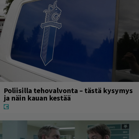
Poliisilla tehovalvonta – tästä kysymys
ja näin kauan kestää