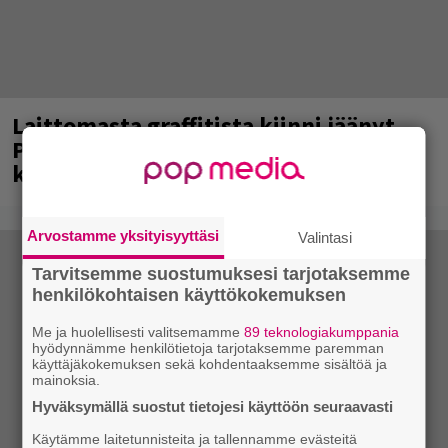
Laittomasta graffitista kiinni jäänyt
Paavo Arhinmäki jälleen spraypullo
kädessä – näitä puolueita ei kiinnosta
Arvostamme yksityisyyttäsi
Valintasi
Tarvitsemme suostumuksesi tarjotaksemme
henkilökohtaisen käyttökokemuksen
Me ja huolellisesti valitsemamme
89 teknologiakumppania
hyödynnämme henkilötietoja tarjotaksemme paremman
käyttäjäkokemuksen sekä kohdentaaksemme sisältöä ja
mainoksia.
Hyväksymällä suostut tietojesi käyttöön seuraavasti
Käytämme laitetunnisteita ja tallennamme evästeitä