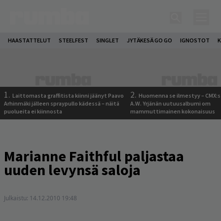
HAASTATTELUT
STEELFEST
SINGLET
JYTÄKESÄ GO GO
IGNOSTOT
K
1.
2.
Laittomasta graffitista kiinni jäänyt Paavo
Huomenna se ilmestyy – CMX:s
Arhinmäki jälleen spraypullo kädessä – näitä
A.W. Yrjänän uutuusalbumi om
puolueita ei kiinnosta
mammuttimainen kokonaisuus
Marianne Faithful paljastaa
uuden levynsä saloja
Julkaistu:
14.12.2010 19:48