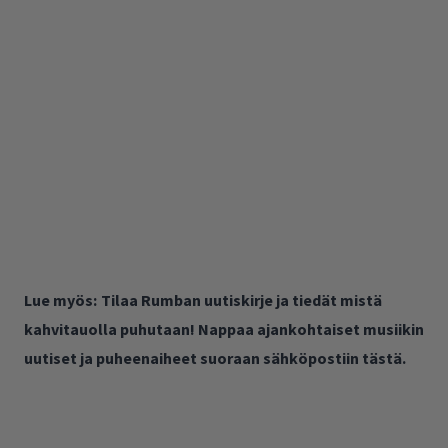
Lue myös:
Tilaa Rumban uutiskirje ja tiedät mistä
kahvitauolla puhutaan! Nappaa ajankohtaiset musiikin
uutiset ja puheenaiheet suoraan sähköpostiin tästä.