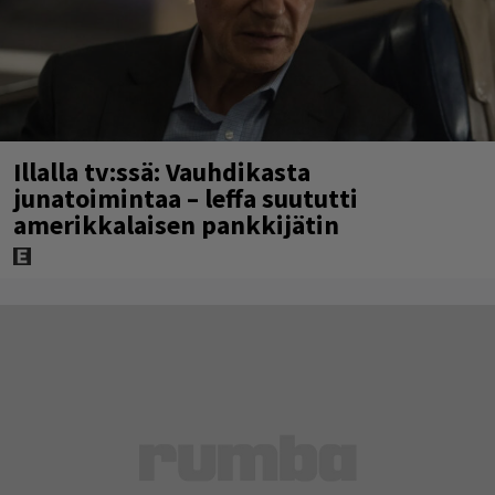
Illalla tv:ssä: Vauhdikasta
junatoimintaa – leffa suututti
amerikkalaisen pankkijätin