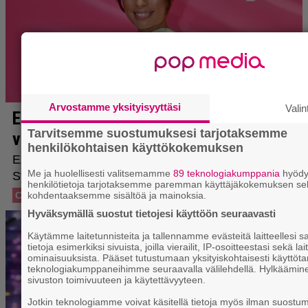
Arvostamme yksityisyyttäsi
Valin
Tarvitsemme suostumuksesi tarjotaksemme
henkilökohtaisen käyttökokemuksen
Me ja huolellisesti valitsemamme
89 teknologiakumppania
hyöd
henkilötietoja tarjotaksemme paremman käyttäjäkokemuksen se
kohdentaaksemme sisältöä ja mainoksia.
Hyväksymällä suostut tietojesi käyttöön seuraavasti
Käytämme laitetunnisteita ja tallennamme evästeitä laitteelles
tietoja esimerkiksi sivuista, joilla vierailit, IP-osoitteestasi sekä lai
ominaisuuksista. Pääset tutustumaan yksityiskohtaisesti käyttötar
teknologiakumppaneihimme seuraavalla välilehdellä. Hylkäämine
sivuston toimivuuteen ja käytettävyyteen.
Jotkin teknologiamme voivat käsitellä tietoja myös ilman suostumu