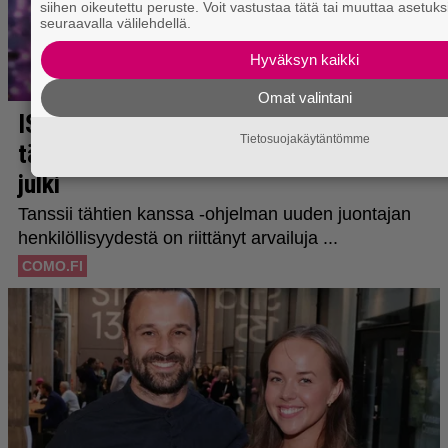
siihen oikeutettu peruste. Voit vastustaa tätä tai muuttaa asetuks
seuraavalla välilehdellä.
Hyväksyn kaikki
Omat valintani
Tietosuojakäytäntömme