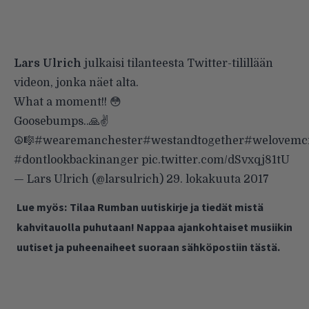
Lars Ulrich
julkaisi tilanteesta Twitter-tilillään
videon, jonka näet alta.
What a moment!! 😳
Goosebumps..🙏✌️
☮️🎼
#wearemanchester
#westandtogether
#welovemc
#dontlookbackinanger
pic.twitter.com/dSvxqj81tU
— Lars Ulrich (@larsulrich)
29. lokakuuta 2017
Lue myös:
Tilaa Rumban uutiskirje ja tiedät mistä
kahvitauolla puhutaan! Nappaa ajankohtaiset musiikin
uutiset ja puheenaiheet suoraan sähköpostiin tästä.