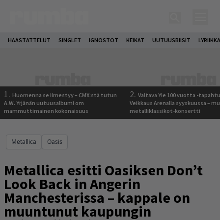
HAASTATTELUT
SINGLET
IGNOSTOT
KEIKAT
UUTUUSBIISIT
LYRIIKK
1.
2.
Huomenna se ilmestyy – CMX:stä tutun
Valtava Yle 100 vuotta -tapah
A.W. Yrjänän uutuusalbumi om
Veikkaus Arenalla syyskuussa – m
mammuttimainen kokonaisuus
metalliklassikot-konsertti
Metallica
Oasis
Metallica esitti Oasiksen Don’t
Look Back in Angerin
Manchesterissa – kappale on
muuntunut kaupungin