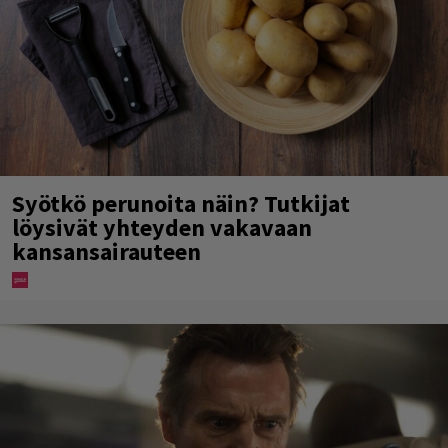
Syötkö perunoita näin? Tutkijat
löysivät yhteyden vakavaan
kansansairauteen