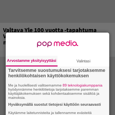
Valtava Yle 100 vuotta -tapahtuma
Veikkaus Arenalla syyskuussa – muista
myös metalliklassikot-konsertti
Arvostamme yksityisyyttäsi
Valintasi
Tarvitsemme suostumuksesi tarjotaksemme
henkilökohtaisen käyttökokemuksen
Me ja huolellisesti valitsemamme
89 teknologiakumppania
hyödynnämme henkilötietoja tarjotaksemme paremman
käyttäjäkokemuksen sekä kohdentaaksemme sisältöä ja
mainoksia.
Hyväksymällä suostut tietojesi käyttöön seuraavasti
Käytämme laitetunnisteita ja tallennamme evästeitä