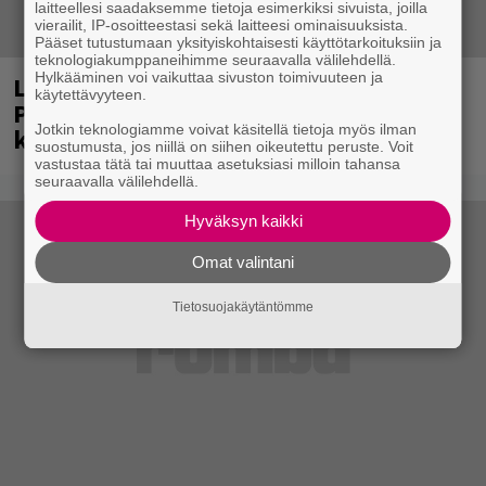
laitteellesi saadaksemme tietoja esimerkiksi sivuista, joilla
vierailit, IP-osoitteestasi sekä laitteesi ominaisuuksista.
Pääset tutustumaan yksityiskohtaisesti käyttötarkoituksiin ja
teknologiakumppaneihimme seuraavalla välilehdellä.
Hylkääminen voi vaikuttaa sivuston toimivuuteen ja
Laittomasta graffitista kiinni jäänyt
käytettävyyteen.
Paavo Arhinmäki jälleen spraypullo
Jotkin teknologiamme voivat käsitellä tietoja myös ilman
kädessä – näitä puolueita ei kiinnosta
suostumusta, jos niillä on siihen oikeutettu peruste. Voit
vastustaa tätä tai muuttaa asetuksiasi milloin tahansa
seuraavalla välilehdellä.
Hyväksyn kaikki
Omat valintani
Tietosuojakäytäntömme