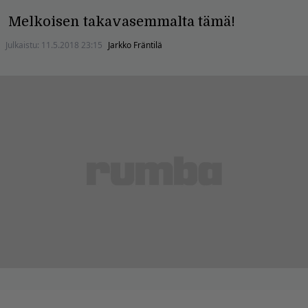
Melkoisen takavasemmalta tämä!
Julkaistu:
11.5.2018 23:15
Jarkko Fräntilä