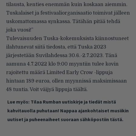
tilausta, kenties enemmän kuin koskaan aiemmin.
Tuskalaiset ja festivaaliorganisaatio toimivat jälleen
uskomattomassa synkassa. Tätähän pitää tehdä
joka vuosi!”
Tulevaisuuden Tuska-kokemuksista kiinnostuneet
ilahtunevat siitä tiedosta, että Tuska 2023
järjestetään Suvilahdessa 30.6.-2.7.2023. Tänä
aamuna 4.7.2022 klo 9:00 myyntiin tulee kovin
rajoitettu määrä Limited Early Crow -lippuja
hintaan 189 euroa, ollen myynnissä maksimissaan
48 tuntia. Voit väijyä lippuja
täältä
.
Lue myös:
Tilaa Rumban uutiskirje ja tiedät mistä
kahvitauolla puhutaan! Nappaa ajankohtaiset musiikin
uutiset ja puheenaiheet suoraan sähköpostiin tästä.