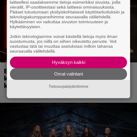
laitteellesi saadaksemme tietoja esimerkiksi sivuista, joilla
vierailit, IP-osoitteestasi sekä laitteesi ominaisuuksista.
Pääset tutustumaan yksityiskohtaisesti käyttötarkoituksiin ja
teknologiakumppaneihimme seuraavalla välilehdellä.
Hylkääminen voi vaikuttaa sivuston toimivuuteen ja
käytettävyyteen.
Jotkin teknologiamme voivat käsitellä tietoja myös ilman
suostumusta, jos niillä on siihen oikeutettu peruste. Voit
vastustaa tätä tai muuttaa asetuksiasi milloin tahansa
seuraavalla välilehdellä.
Hyväksyn kaikki
Eppu Normaali soitti viimeisen
Omat valintani
keikkansa – nämä kappaleet sillä
kuultiin
Tietosuojakäytäntömme