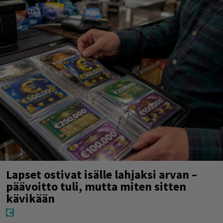
Lapset ostivat isälle lahjaksi arvan –
päävoitto tuli, mutta miten sitten
kävikään