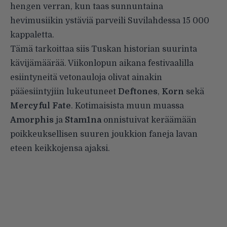
hengen verran, kun taas sunnuntaina
hevimusiikin ystäviä parveili Suvilahdessa 15 000
kappaletta.
Tämä tarkoittaa siis Tuskan historian suurinta
kävijämäärää. Viikonlopun aikana festivaalilla
esiintyneitä vetonauloja olivat ainakin
pääesiintyjiin lukeutuneet
Deftones
,
Korn
sekä
Mercyful
Fate
. Kotimaisista muun muassa
Amorphis
ja
Stam1na
onnistuivat keräämään
poikkeuksellisen suuren joukkion faneja lavan
eteen keikkojensa ajaksi.