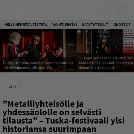
HELLSINKI METAL FESTIVAL
VAUHTI KIIHTYY
HAASTATTELUT
IGNOSTOT
2.
Eppu Normaali soitti viimeisen
1.
Eppu Normaali soitti viimeisen keikkansa
konserttinsa koskaan – Yle Areena
– nämä kappaleet sillä kuultiin
dokumentti bändistä
Tuska
”Metalliyhteisölle ja
yhdessäololle on selvästi
tilausta” – Tuska-festivaali ylsi
historiansa suurimpaan