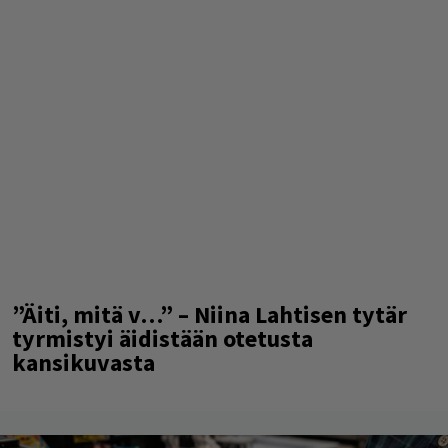
”Äiti, mitä v…” – Niina Lahtisen tytär
tyrmistyi äidistään otetusta
kansikuvasta