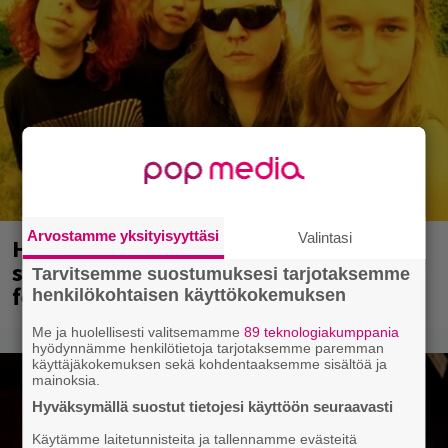
Arvostamme yksityisyyttäsi
Valintasi
Hellsinki Metal Festival oli menestys –
syksyllä luvassa risteily, ensi vuoden
Tarvitsemme suostumuksesi tarjotaksemme
festarien ajankohta selvillä
henkilökohtaisen käyttökokemuksen
Me ja huolellisesti valitsemamme
89 teknologiakumppania
hyödynnämme henkilötietoja tarjotaksemme paremman
käyttäjäkokemuksen sekä kohdentaaksemme sisältöä ja
mainoksia.
Hyväksymällä suostut tietojesi käyttöön seuraavasti
Käytämme laitetunnisteita ja tallennamme evästeitä