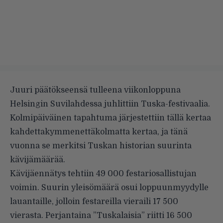
Juuri päätökseensä tulleena viikonloppuna
Helsingin Suvilahdessa juhlittiin Tuska-festivaalia.
Kolmipäiväinen tapahtuma järjestettiin tällä kertaa
kahdettakymmenettäkolmatta kertaa, ja tänä
vuonna se merkitsi Tuskan historian suurinta
kävijämäärää.
Kävijäennätys tehtiin 49 000 festariosallistujan
voimin. Suurin yleisömäärä osui loppuunmyydylle
lauantaille, jolloin festareilla vieraili 17 500
vierasta. Perjantaina ”Tuskalaisia” riitti 16 500