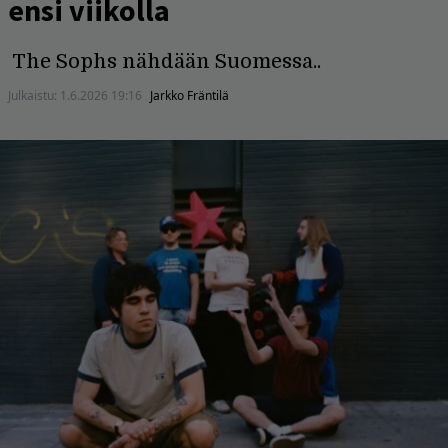
ensi viikolla
The Sophs nähdään Suomessa..
Julkaistu:
1.6.2026 19:16
Jarkko Fräntilä