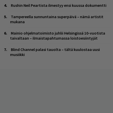
Rushin Neil Peartista ilmestyy ensi kuussa dokumentti
Tampereella sunnuntaina superpäivä – nämä artistit
mukana
Mainio ohjelmatoimisto juhlii Helsingissä 10-vuotista
taivaltaan – ilmaistapahtumassa loistoesiintyjät
Blind Channel palasi tauolta – tältä kuulostaa uusi
musiikki