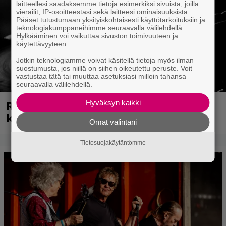
laitteellesi saadaksemme tietoja esimerkiksi sivuista, joilla
vierailit, IP-osoitteestasi sekä laitteesi ominaisuuksista.
Pääset tutustumaan yksityiskohtaisesti käyttötarkoituksiin ja
teknologiakumppaneihimme seuraavalla välilehdellä.
Hylkääminen voi vaikuttaa sivuston toimivuuteen ja
käytettävyyteen.
Jotkin teknologiamme voivat käsitellä tietoja myös ilman
suostumusta, jos niillä on siihen oikeutettu peruste. Voit
vastustaa tätä tai muuttaa asetuksiasi milloin tahansa
seuraavalla välilehdellä.
Rushin Neil Peartista ilmestyy ensi
Hyväksyn kaikki
kuussa dokumentti
Omat valintani
Tietosuojakäytäntömme