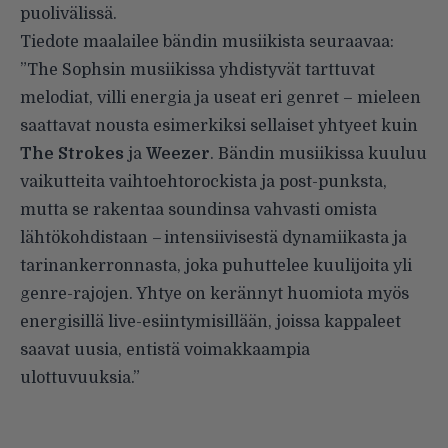
puolivälissä.
Tiedote maalailee bändin musiikista seuraavaa:
”The Sophsin musiikissa yhdistyvät tarttuvat
melodiat, villi energia ja useat eri genret – mieleen
saattavat nousta esimerkiksi sellaiset yhtyeet kuin
The Strokes
ja
Weezer
. Bändin musiikissa kuuluu
vaikutteita vaihtoehtorockista ja post-punksta,
mutta se rakentaa soundinsa vahvasti omista
lähtökohdistaan – intensiivisestä dynamiikasta ja
tarinankerronnasta, joka puhuttelee kuulijoita yli
genre-rajojen. Yhtye on kerännyt huomiota myös
energisillä live-esiintymisillään, joissa kappaleet
saavat uusia, entistä voimakkaampia
ulottuvuuksia.”