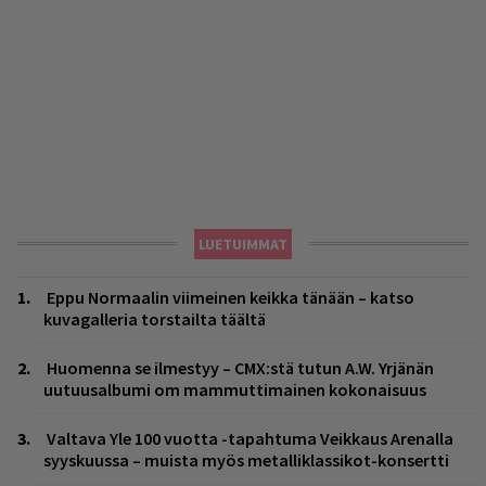
LUETUIMMAT
Eppu Normaalin viimeinen keikka tänään – katso
kuvagalleria torstailta täältä
Huomenna se ilmestyy – CMX:stä tutun A.W. Yrjänän
uutuusalbumi om mammuttimainen kokonaisuus
Valtava Yle 100 vuotta -tapahtuma Veikkaus Arenalla
syyskuussa – muista myös metalliklassikot-konsertti