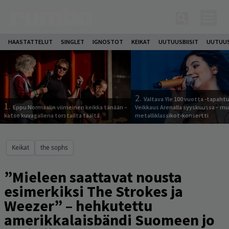
HAASTATTELUT
SINGLET
IGNOSTOT
KEIKAT
UUTUUSBIISIT
UUTUUS
2.
Valtava Yle 100 vuotta -tapah
1.
Eppu Normaalin viimeinen keikka tänään –
Veikkaus Arenalla syyskuussa – m
katso kuvagalleria torstailta täältä
metalliklassikot-konsertti
Keikat
the sophs
”Mieleen saattavat nousta
esimerkiksi The Strokes ja
Weezer” – hehkutettu
amerikkalaisbändi Suomeen jo