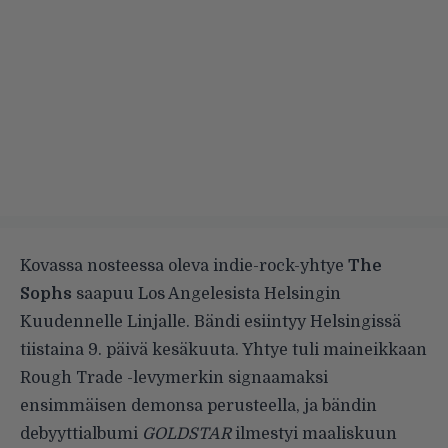
Kovassa nosteessa oleva indie-rock-yhtye
The
Sophs
saapuu Los Angelesista Helsingin
Kuudennelle Linjalle. Bändi esiintyy Helsingissä
tiistaina 9. päivä kesäkuuta. Yhtye tuli maineikkaan
Rough Trade -levymerkin signaamaksi
ensimmäisen demonsa perusteella, ja bändin
debyyttialbumi
GOLDSTAR
ilmestyi maaliskuun