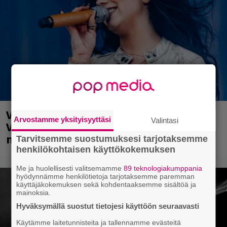
Valtava Yle 100 vuotta -tapahtuma
Arvostamme yksityisyyttäsi
Valintasi
Veikkaus Arenalla syyskuussa – muista
myös metalliklassikot-konsertti
Tarvitsemme suostumuksesi tarjotaksemme
henkilökohtaisen käyttökokemuksen
Me ja huolellisesti valitsemamme
89 teknologiakumppania
hyödynnämme henkilötietoja tarjotaksemme paremman
käyttäjäkokemuksen sekä kohdentaaksemme sisältöä ja
mainoksia.
Hyväksymällä suostut tietojesi käyttöön seuraavasti
Käytämme laitetunnisteita ja tallennamme evästeitä