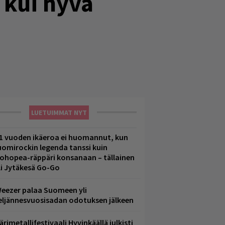
l kui hyvä
LUETUIMMAT NYT
1 vuoden ikäeroa ei huomannut, kun
uomirockin legenda tanssi kuin
lohopea-räppäri konsanaan – tällainen
li Jytäkesä Go-Go
eezer palaa Suomeen yli
eljännesvuosisadan odotuksen jälkeen
ärimetallifestivaali Hyvinkäällä julkisti