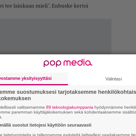
ei tee lainkaan mieli”, Enbuske kertoi
vostamme yksityisyyttäsi
Valintasi
semme suostumuksesi tarjotaksemme henkilökohtai
ökokemuksen
lellisesti valitsemamme
89 teknologiakumppania
hyödynnämme henkilö
semme paremman käyttäjäkokemuksen sekä kohdentaaksemme sisältöä
a.
4
ällä suostut tietojesi käyttöön seuraavasti
s
e
laitetunnisteita ja tallennamme evästeitä laitteellesi saadaksemme tie