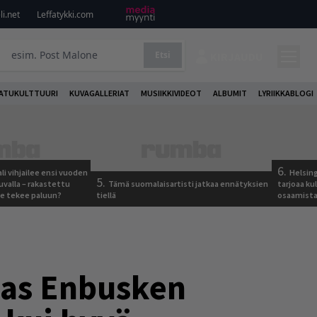
i.net
Leffatykki.com
Etsi
KIRJAUDU
ATUKULTTUURI
KUVAGALLERIAT
MUSIIKKIVIDEOT
ALBUMIT
LYRIIKKABLOGI
6.
ali vihjailee ensi vuoden
Helsing
5.
uvalla – rakastettu
Tämä suomalaisartisti jatkaa ennätyksien
tarjoaa ku
e tekee paluun?
tiellä
osaamista j
mas Enbusken