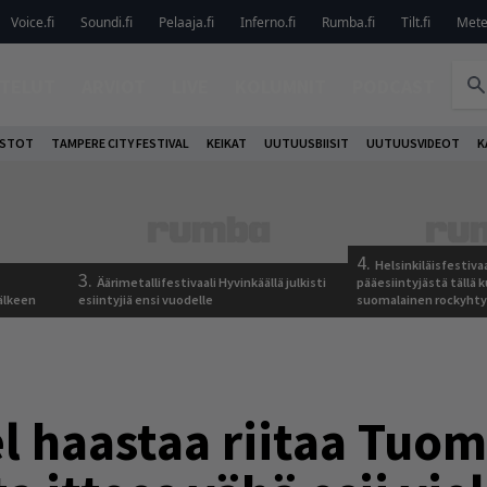
Voice.fi
Soundi.fi
Pelaaja.fi
Inferno.fi
Rumba.fi
Tilt.fi
Metel
TELUT
ARVIOT
LIVE
KOLUMNIT
PODCAST
OSTOT
TAMPERE CITY FESTIVAL
KEIKAT
UUTUUSBIISIT
UUTUUSVIDEOT
K
4.
Helsinkiläisfestiva
3.
Äärimetallifestivaali Hyvinkäällä julkisti
pääesiintyjästä tällä k
älkeen
esiintyjiä ensi vuodelle
suomalainen rockyhty
el haastaa riitaa Tuo