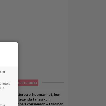
sen
LUETUIMMAT
tietoja
 ja
1 vuoden ikäeroa ei huomannut, kun
uomirockin legenda tanssi kuin
lohopea-räppäri konsanaan – tällainen
toja