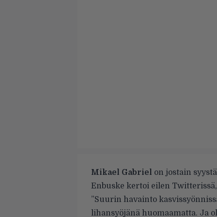
Mikael Gabriel
on jostain syyst
Enbuske kertoi eilen Twitterissä,
”Suurin havainto kasvissyönniss
lihansyöjänä huomaamatta. Ja ol