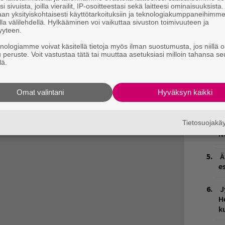
o
i sivuista, joilla vierailit, IP-osoitteestasi sekä laitteesi ominaisuuksista
an yksityiskohtaisesti käyttötarkoituksiin ja teknologiakumppaneihimm
la välilehdellä. Hylkääminen voi vaikuttaa sivuston toimivuuteen ja
H
yyteen.
v
ikael Gabrielia todella pahasti vastakarvaan.
knologiamme voivat käsitellä tietoja myös ilman suostumusta, jos niillä o
r
 vastaan taistelu, sillä MG paljasti Vain
u peruste. Voit vastustaa tätä tai muuttaa asetuksiasi milloin tahansa se
p
lä.
lissaan luonnosta.
T
mutta kyllähän tässä on taas hienot asetelmat
e
Omat valintani
Hyväksyn kaikki
. Kaksikko on kohdannut keväällä, kun räppäri
nen -ohjelman vieraana.
Y
Tietosuojak
p
vä jätkä sä oot”, Gabriel äksyili Enbuskelle.
N
Ä
es
J
H
k