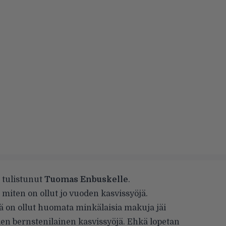
ä tulistunut
Tuomas Enbuskelle
.
 miten on ollut jo vuoden kasvissyöjä.
ä on ollut huomata minkälaisia makuja jäi
en bernstenilainen kasvissyöjä. Ehkä lopetan