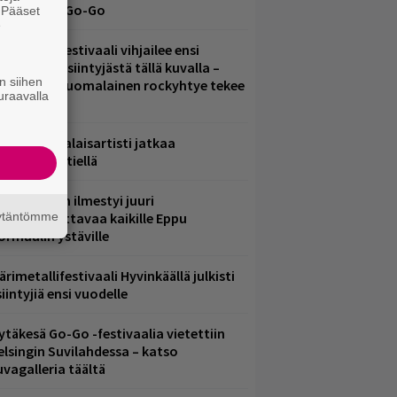
li Jytäkesä Go-Go
. Pääset
e
elsinkiläisfestivaali vihjailee ensi
uoden pääesiintyjästä tällä kuvalla –
n siihen
akastettu suomalainen rockyhtye tekee
uraavalla
aluun?
ämä suomalaisartisti jatkaa
nnätyksien tiellä
le Areenaan ilmestyi juuri
äytäntömme
akkokatsottavaa kaikille Eppu
ormaalin ystäville
ärimetallifestivaali Hyvinkäällä julkisti
iintyjiä ensi vuodelle
ytäkesä Go-Go -festivaalia vietettiin
elsingin Suvilahdessa – katso
uvagalleria täältä