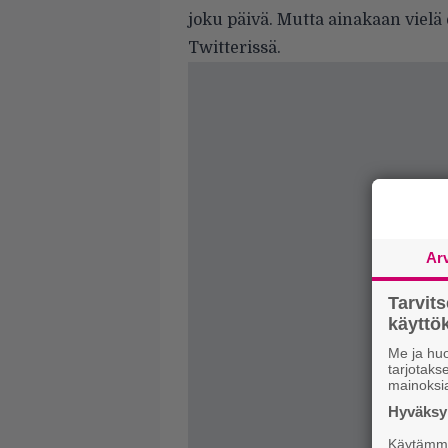
joku päivä. Mutta ainakaan vielä 
Twitterissä.
Ar
Tarvit
käytt
Me ja huo
tarjotak
mainoksi
Hyväksym
Käytämme 