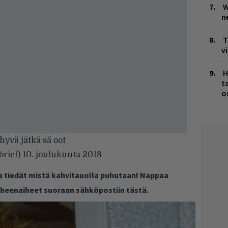
W
n
T
v
H
t
o
 hyvä jätkä sä oot
briel)
10. joulukuuta 2018
ja tiedät mistä kahvitauolla puhutaan! Nappaa
puheenaiheet suoraan sähköpostiin tästä.