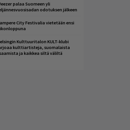
eezer palaa Suomeen yli
eljännesvuosisadan odotuksen jälkeen
ampere City Festivalia vietetään ensi
iikonloppuna
elsingin Kulttuuritalon KULT-klubi
arjoaa kulttiartisteja, suomalaista
saamista ja kaikkea siltä väliltä