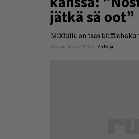
kanssa: ”Nosta
jätkä sä oot”
Miklulla on taas biiffinhaku 
Julkaistu:
10.12.2018 13:18
Ari Korpi