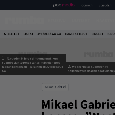
Como.fi
Episodi.fi
ETUSIVU
UUTISET
HAASTAT
STEELFEST
LISTAT
JYTÄKESÄ GO GO
HAASTATTELUT
SINGLET
IGN
1.
41 vuoden ikäeroa ei huomannut, kun
suomirockin legenda tanssi kuin elohopea-
2.
räppäri konsanaan – tällainen oli Jytäkesä Go-
Weezer palaa Suomeen yli
Go
neljännesvuosisadan odotuksen j
Mikael Gabriel
Mikael Gabri