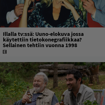
Illalla tv:ssä: Uuno-elokuva jossa
käytettiin tietokonegrafiikkaa?
Sellainen tehtiin vuonna 1998