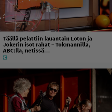
Täällä pelattiin lauantain Loton ja
Jokerin isot rahat – Tokmannilla,
ABC:lla, netissä…