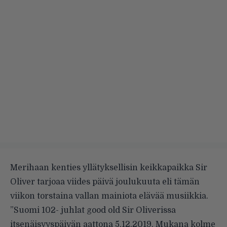
Merihaan kenties yllätyksellisin keikkapaikka Sir
Oliver tarjoaa viides päivä joulukuuta eli tämän
viikon torstaina vallan mainiota elävää musiikkia.
”Suomi 102- juhlat good old Sir Oliverissa
itsenäisyyspäivän aattona 5.12.2019. Mukana kolme