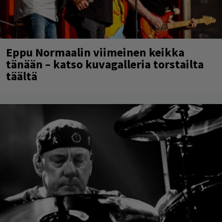
Eppu Normaalin viimeinen keikka
tänään – katso kuvagalleria torstailta
täältä