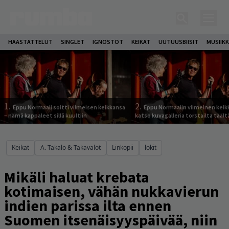
HAASTATTELUT
SINGLET
IGNOSTOT
KEIKAT
UUTUUSBIISIT
MUSIIKK
1.
2.
Eppu Normaali soitti viimeisen keikkansa
Eppu Normaalin viimeinen keik
– nämä kappaleet sillä kuultiin
katso kuvagalleria torstailta täält
Keikat
A. Takalo & Takavalot
Linkopii
lokit
Mikäli haluat krebata
kotimaisen, vähän nukkavierun
indien parissa ilta ennen
Suomen itsenäisyyspäivää, niin