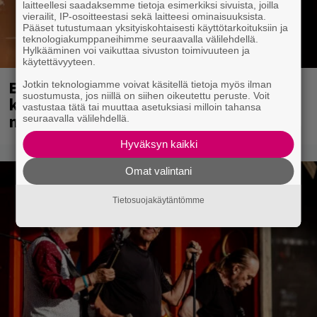
laitteellesi saadaksemme tietoja esimerkiksi sivuista, joilla
vierailit, IP-osoitteestasi sekä laitteesi ominaisuuksista.
Pääset tutustumaan yksityiskohtaisesti käyttötarkoituksiin ja
teknologiakumppaneihimme seuraavalla välilehdellä.
Hylkääminen voi vaikuttaa sivuston toimivuuteen ja
käytettävyyteen.
Eppu Normaali soitti viimeisen
Jotkin teknologiamme voivat käsitellä tietoja myös ilman
suostumusta, jos niillä on siihen oikeutettu peruste. Voit
konserttinsa koskaan – Yle Areenassa
vastustaa tätä tai muuttaa asetuksiasi milloin tahansa
nyt dokumentti bändistä
seuraavalla välilehdellä.
Hyväksyn kaikki
Omat valintani
Tietosuojakäytäntömme