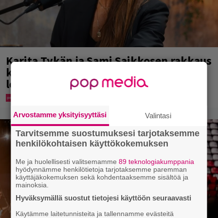
Karita Tykän ja Sami Saikkosen rakkaus
kukoistaa – vähäpukeista hempeilyä ja
leveitä virnistyksiä laiturilla
Arvostamme yksityisyyttäsi
Valintasi
Tarvitsemme suostumuksesi tarjotaksemme
henkilökohtaisen käyttökokemuksen
Me ja huolellisesti valitsemamme
89 teknologiakumppania
hyödynnämme henkilötietoja tarjotaksemme paremman
käyttäjäkokemuksen sekä kohdentaaksemme sisältöä ja
mainoksia.
Hyväksymällä suostut tietojesi käyttöön seuraavasti
Käytämme laitetunnisteita ja tallennamme evästeitä