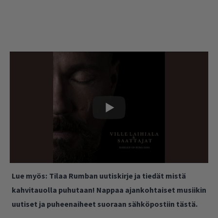
Lue myös:
Tilaa Rumban uutiskirje ja tiedät mistä
kahvitauolla puhutaan! Nappaa ajankohtaiset musiikin
uutiset ja puheenaiheet suoraan sähköpostiin tästä.