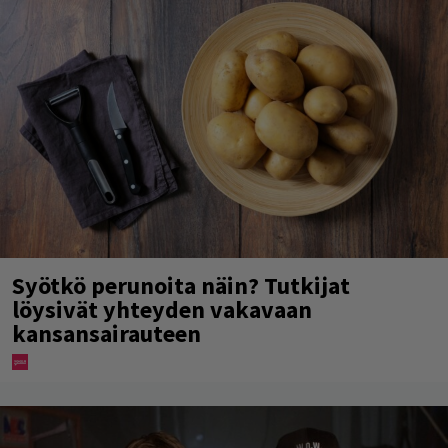
Syötkö perunoita näin? Tutkijat
löysivät yhteyden vakavaan
kansansairauteen