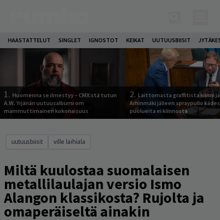
HAASTATTELUT
SINGLET
IGNOSTOT
KEIKAT
UUTUUSBIISIT
JYTÄKE
1.
2.
Huomenna se ilmestyy – CMX:stä tutun
Laittomasta graffitista kiinni 
A.W. Yrjänän uutuusalbumi om
Arhinmäki jälleen spraypullo kädes
mammuttimainen kokonaisuus
puolueita ei kiinnosta
uutuusbiisit
ville laihiala
Miltä kuulostaa suomalaisen
metallilaulajan versio Ismo
Alangon klassikosta? Rujolta ja
omaperäiseltä ainakin