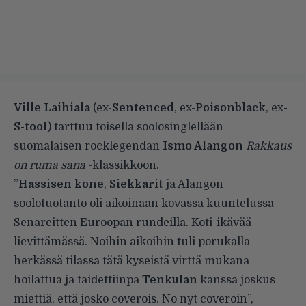
Ville Laihiala
(ex-
Sentenced
, ex-
Poisonblack
, ex
-
S-tool
) tarttuu toisella soolosinglellään
suomalaisen rocklegendan
Ismo Alangon
Rakkaus
on ruma sana
-klassikkoon.
”
Hassisen kone
,
Siekkarit
ja Alangon
soolotuotanto oli aikoinaan kovassa kuuntelussa
Senareitten Euroopan rundeilla. Koti-ikävää
lievittämässä. Noihin aikoihin tuli porukalla
herkässä tilassa tätä kyseistä virttä mukana
hoilattua ja taidettiinpa
Tenkulan
kanssa joskus
miettiä, että josko coverois. No nyt coveroin”,