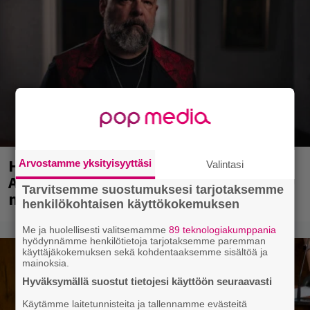
Huomenna se ilmestyy – CMX:stä tutun
Arvostamme yksityisyyttäsi
Valintasi
A.W. Yrjänän uutuusalbumi om
Tarvitsemme suostumuksesi tarjotaksemme
mammuttimainen kokonaisuus
henkilökohtaisen käyttökokemuksen
Me ja huolellisesti valitsemamme
89 teknologiakumppania
hyödynnämme henkilötietoja tarjotaksemme paremman
käyttäjäkokemuksen sekä kohdentaaksemme sisältöä ja
mainoksia.
Hyväksymällä suostut tietojesi käyttöön seuraavasti
Käytämme laitetunnisteita ja tallennamme evästeitä