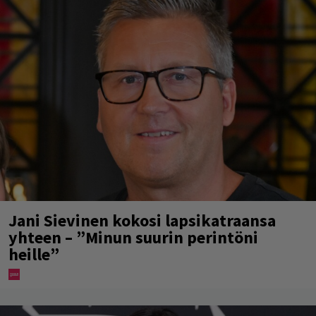
Jani Sievinen kokosi lapsikatraansa
yhteen – ”Minun suurin perintöni
heille”