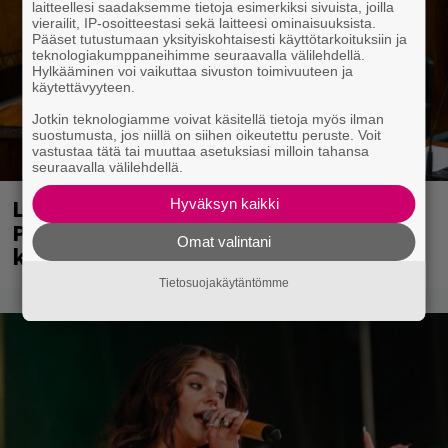
laitteellesi saadaksemme tietoja esimerkiksi sivuista, joilla
vierailit, IP-osoitteestasi sekä laitteesi ominaisuuksista.
Pääset tutustumaan yksityiskohtaisesti käyttötarkoituksiin ja
teknologiakumppaneihimme seuraavalla välilehdellä.
Hylkääminen voi vaikuttaa sivuston toimivuuteen ja
käytettävyyteen.
Jotkin teknologiamme voivat käsitellä tietoja myös ilman
suostumusta, jos niillä on siihen oikeutettu peruste. Voit
vastustaa tätä tai muuttaa asetuksiasi milloin tahansa
seuraavalla välilehdellä.
Laittomasta graffitista kiinni jäänyt
Hyväksyn kaikki
Paavo Arhinmäki jälleen spraypullo
Omat valintani
kädessä – näitä puolueita ei kiinnosta
Tietosuojakäytäntömme