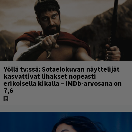
Yöllä tv:ssä: Sotaelokuvan näyttelijät
kasvattivat lihakset nopeasti
erikoisella kikalla – IMDb-arvosana on
7,6