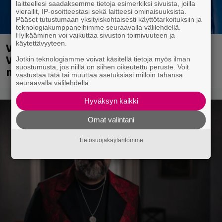
laitteellesi saadaksemme tietoja esimerkiksi sivuista, joilla
vierailit, IP-osoitteestasi sekä laitteesi ominaisuuksista.
Pääset tutustumaan yksityiskohtaisesti käyttötarkoituksiin ja
teknologiakumppaneihimme seuraavalla välilehdellä.
Hylkääminen voi vaikuttaa sivuston toimivuuteen ja
käytettävyyteen.
Valtava Yle 100 vuotta -tapahtuma
Veikkaus Arenalla syyskuussa – muista
Jotkin teknologiamme voivat käsitellä tietoja myös ilman
suostumusta, jos niillä on siihen oikeutettu peruste. Voit
myös metalliklassikot-konsertti
vastustaa tätä tai muuttaa asetuksiasi milloin tahansa
seuraavalla välilehdellä.
Hyväksyn kaikki
Omat valintani
Tietosuojakäytäntömme