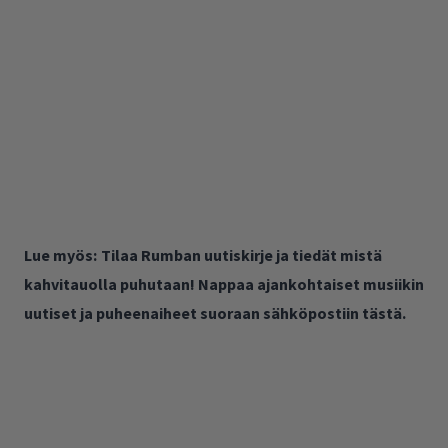
Lue myös:
Tilaa Rumban uutiskirje ja tiedät mistä
kahvitauolla puhutaan! Nappaa ajankohtaiset musiikin
uutiset ja puheenaiheet suoraan sähköpostiin tästä.