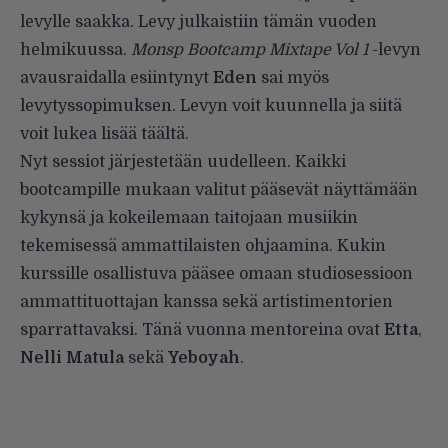
levylle saakka. Levy julkaistiin tämän vuoden
helmikuussa.
Monsp Bootcamp Mixtape Vol 1
-levyn
avausraidalla esiintynyt
Eden
sai myös
levytyssopimuksen. Levyn voit kuunnella ja siitä
voit lukea lisää
täältä
.
Nyt sessiot järjestetään uudelleen. Kaikki
bootcampille mukaan valitut pääsevät näyttämään
kykynsä ja kokeilemaan taitojaan musiikin
tekemisessä ammattilaisten ohjaamina. Kukin
kurssille osallistuva pääsee omaan studiosessioon
ammattituottajan kanssa sekä artistimentorien
sparrattavaksi. Tänä vuonna mentoreina ovat
Etta
,
Nelli Matula
sekä
Yeboyah
.