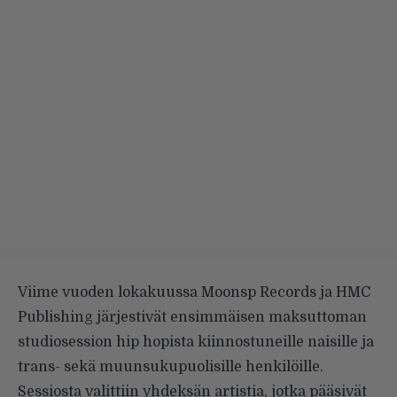
Viime vuoden lokakuussa Moonsp Records ja HMC
Publishing järjestivät ensimmäisen maksuttoman
studiosession hip hopista kiinnostuneille naisille ja
trans- sekä muunsukupuolisille henkilöille.
Sessiosta valittiin yhdeksän artistia, jotka pääsivät