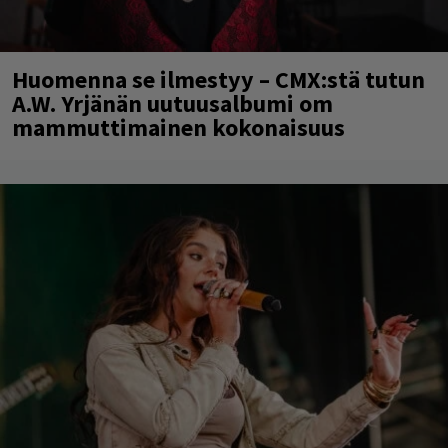
Huomenna se ilmestyy – CMX:stä tutun
A.W. Yrjänän uutuusalbumi om
mammuttimainen kokonaisuus