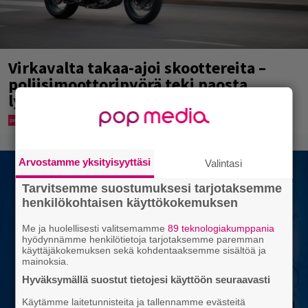
Virkavalta takaa-ajoi skoottereita –
poliisimoottoripyörä teki paosta
lyhyen
Arvostamme yksityisyyttäsi
Valintasi
Tarvitsemme suostumuksesi tarjotaksemme
henkilökohtaisen käyttökokemuksen
Me ja huolellisesti valitsemamme
89 teknologiakumppania
hyödynnämme henkilötietoja tarjotaksemme paremman
käyttäjäkokemuksen sekä kohdentaaksemme sisältöä ja
mainoksia.
Hyväksymällä suostut tietojesi käyttöön seuraavasti
Käytämme laitetunnisteita ja tallennamme evästeitä