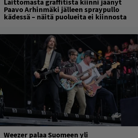
Laittomasta graffitista kiinni jäänyt
Paavo Arhinmäki jälleen spraypullo
kädessä – näitä puolueita ei kiinnosta
Weezer palaa Suomeen yli