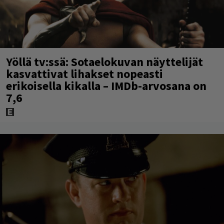
Yöllä tv:ssä: Sotaelokuvan näyttelijät
kasvattivat lihakset nopeasti
erikoisella kikalla – IMDb-arvosana on
7,6