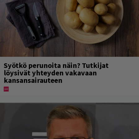
Syötkö perunoita näin? Tutkijat
löysivät yhteyden vakavaan
kansansairauteen