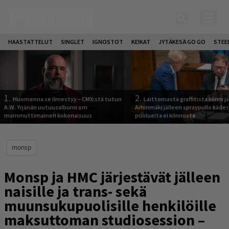
HAASTATTELUT
SINGLET
IGNOSTOT
KEIKAT
JYTÄKESÄ GO GO
STEE
1.
2.
Huomenna se ilmestyy – CMX:stä tutun
Laittomasta graffitista kiinni 
A.W. Yrjänän uutuusalbumi om
Arhinmäki jälleen spraypullo kädes
mammuttimainen kokonaisuus
puolueita ei kiinnosta
monsp
Monsp ja HMC järjestävät jälleen
naisille ja trans- sekä
muunsukupuolisille henkilöille
maksuttoman studiosession –