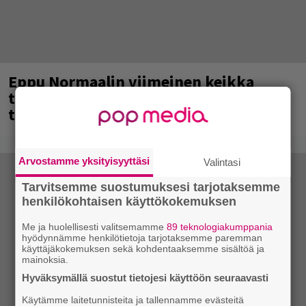
Eppu Normaalin viimeinen keikka
tänään – katso kuvagalleria torstailta
täältä
Arvostamme yksityisyyttäsi
Valintasi
Tarvitsemme suostumuksesi tarjotaksemme
henkilökohtaisen käyttökokemuksen
Me ja huolellisesti valitsemamme
89 teknologiakumppania
hyödynnämme henkilötietoja tarjotaksemme paremman
käyttäjäkokemuksen sekä kohdentaaksemme sisältöä ja
mainoksia.
Hyväksymällä suostut tietojesi käyttöön seuraavasti
Käytämme laitetunnisteita ja tallennamme evästeitä