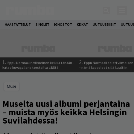
HAASTATTELUT
SINGLET
IGNOSTOT
KEIKAT
UUTUUSBIISIT
UUTUUS
1.
2.
Eppu Normaalin viimeinen keikka tänään –
Eppu Normaali soitti viimeisen
katso kuvagalleria torstailta täältä
– nämä kappaleet sillä kuultiin
Muse
Muselta uusi albumi perjantaina
– muista myös keikka Helsingin
Suvilahdessa!