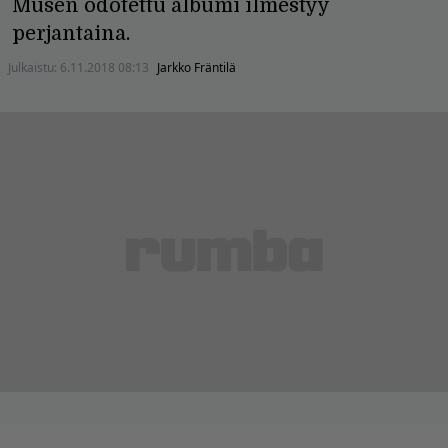
Musen odotettu albumi ilmestyy
perjantaina.
Julkaistu:
6.11.2018 08:13
Jarkko Fräntilä