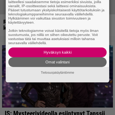
laitteellesi saadaksemme tietoja esimerkiksi sivuista, joilla
vierailit, IP-osoitteestasi sekä laitteesi ominaisuuksista.
Pääset tutustumaan yksityiskohtaisesti käyttötarkoituksiin ja
teknologiakumppaneihimme seuraavalla välilehdellä.
Hylkääminen voi vaikuttaa sivuston toimivuuteen ja
Rushin Neil Peartista ilmestyy ensi
käytettävyyteen.
kuussa dokumentti
Jotkin teknologiamme voivat käsitellä tietoja myös ilman
suostumusta, jos niillä on siihen oikeutettu peruste. Voit
vastustaa tätä tai muuttaa asetuksiasi milloin tahansa
seuraavalla välilehdellä.
Hyväksyn kaikki
Omat valintani
Tietosuojakäytäntömme