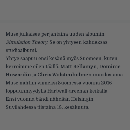
Muse julkaisee perjantaina uuden albumin
Simulation Theory
. Se on yhtyeen kahdeksas
studioalbumi.
Yhtye saapuu ensi kesänä myös Suomeen, kuten
kerroimme eilen
täällä
.
Matt Bellamyn
,
Dominic
Howardin
ja
Chris Wolstenholmen
muodostama
Muse nähtiin viimeksi Suomessa vuonna 2016
loppuunmyydyllä Hartwall-areenan keikalla.
Ensi vuonna bändi nähdään Helsingin
Suvilahdessa tiistaina 18. kesäkuuta.