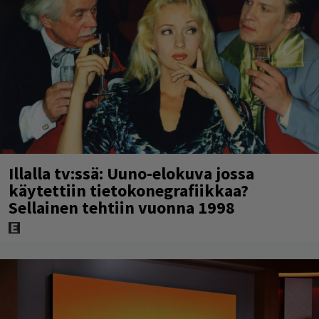
Illalla tv:ssä: Uuno-elokuva jossa
käytettiin tietokonegrafiikkaa?
Sellainen tehtiin vuonna 1998