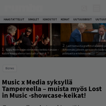
HAASTATTELUT
SINGLET
IGNOSTOT
KEIKAT
UUTUUSBIISIT
UUTUUS
2.
Laittomasta graffitista kiinni 
1.
Eppu Normaalin viimeinen keikka tänään –
Arhinmäki jälleen spraypullo kädes
katso kuvagalleria torstailta täältä
puolueita ei kiinnosta
Biznes
Music x Media syksyllä
Tampereella – muista myös Lost
in Music -showcase-keikat!