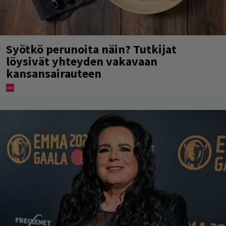
Syötkö perunoita näin? Tutkijat
löysivät yhteyden vakavaan
kansansairauteen