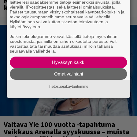
Rushin Neail Peartista ilmestyy ensi
laitteellesi saadaksemme tietoja esimerkiksi sivuista, joilla
kuussa dokumentti
vierailit, IP-osoitteestasi sekä laitteesi ominaisuuksista.
Pääset tutustumaan yksityiskohtaisesti käyttötarkoituksiin ja
teknologiakumppaneihimme seuraavalla välilehdellä.
Hylkääminen voi vaikuttaa sivuston toimivuuteen ja
käytettävyyteen.
Jotkin teknologiamme voivat käsitellä tietoja myös ilman
suostumusta, jos niillä on siihen oikeutettu peruste. Voit
vastustaa tätä tai muuttaa asetuksiasi milloin tahansa
seuraavalla välilehdellä.
Hyväksyn kaikki
Omat valintani
Tietosuojakäytäntömme
Valtava Yle 100 vuotta -tapahtuma
Veikkaus Arenalla syyskuussa – muista