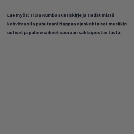
Lue myös:
Tilaa Rumban uutiskirje ja tiedät mistä
kahvitauolla puhutaan! Nappaa ajankohtaiset musiikin
uutiset ja puheenaiheet suoraan sähköpostiin tästä.