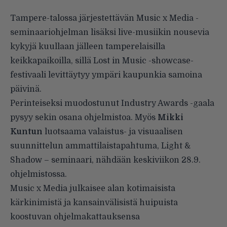
Tampere-talossa järjestettävän Music x Media -
seminaariohjelman lisäksi live-musiikin nousevia
kykyjä kuullaan jälleen tamperelaisilla
keikkapaikoilla, sillä Lost in Music -showcase-
festivaali levittäytyy ympäri kaupunkia samoina
päivinä.
Perinteiseksi muodostunut Industry Awards -gaala
pysyy sekin osana ohjelmistoa. Myös
Mikki
Kuntun
luotsaama valaistus- ja visuaalisen
suunnittelun ammattilaistapahtuma, Light &
Shadow – seminaari, nähdään keskiviikon 28.9.
ohjelmistossa.
Music x Media julkaisee alan kotimaisista
kärkinimistä ja kansainvälisistä huipuista
koostuvan ohjelmakattauksensa