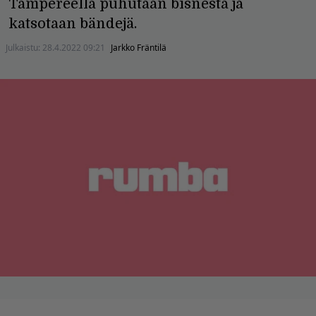
Tampereella puhutaan bisnestä ja
katsotaan bändejä.
Julkaistu:
28.4.2022 09:21
Jarkko Fräntilä