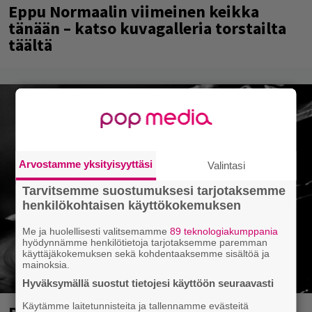
Eppu Normaalin viimeinen keikka
tänään – katso kuvagalleria torstailta
täältä
Arvostamme yksityisyyttäsi
Valintasi
Tarvitsemme suostumuksesi tarjotaksemme
henkilökohtaisen käyttökokemuksen
Me ja huolellisesti valitsemamme
89 teknologiakumppania
hyödynnämme henkilötietoja tarjotaksemme paremman
käyttäjäkokemuksen sekä kohdentaaksemme sisältöä ja
mainoksia.
Hyväksymällä suostut tietojesi käyttöön seuraavasti
Käytämme laitetunnisteita ja tallennamme evästeitä