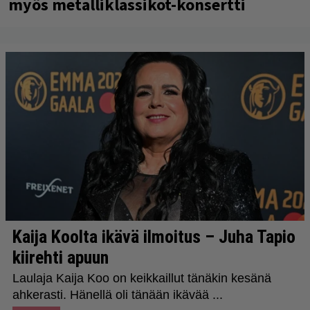
myös metalliklassikot-konsertti