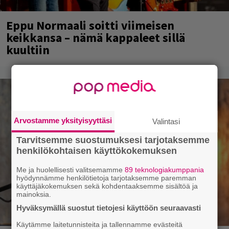
Eppu Normaali soitti viimeisen
keikkansa – nämä kappaleet sillä
kuultiin
Arvostamme yksityisyyttäsi
Valintasi
Tarvitsemme suostumuksesi tarjotaksemme
henkilökohtaisen käyttökokemuksen
Me ja huolellisesti valitsemamme
89 teknologiakumppania
hyödynnämme henkilötietoja tarjotaksemme paremman
käyttäjäkokemuksen sekä kohdentaaksemme sisältöä ja
mainoksia.
Hyväksymällä suostut tietojesi käyttöön seuraavasti
Käytämme laitetunnisteita ja tallennamme evästeitä