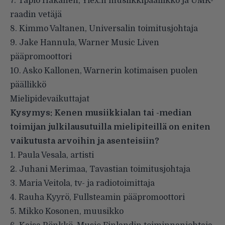
7. Tapio Hakanen, Ylex:n musiikkipäällikkö ja UMK-
raadin vetäjä
8. Kimmo Valtanen, Universalin toimitusjohtaja
9. Jake Hannula, Warner Music Liven
pääpromoottori
10. Asko Kallonen, Warnerin kotimaisen puolen
päällikkö
Mielipidevaikuttajat
Kysymys: Kenen musiikkialan tai -median
toimijan julkilausutuilla mielipiteillä on eniten
vaikutusta arvoihin ja asenteisiin?
1. Paula Vesala, artisti
2. Juhani Merimaa, Tavastian toimitusjohtaja
3. Maria Veitola, tv- ja radiotoimittaja
4. Rauha Kyyrö, Fullsteamin pääpromoottori
5. Mikko Kosonen, muusikko