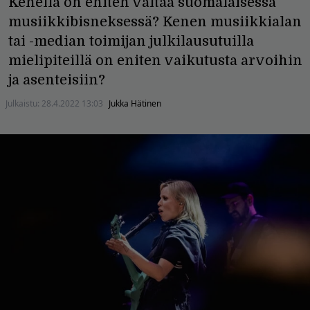
Kenellä on eniten valtaa suomalaisessa
musiikkibisneksessä? Kenen musiikkialan
tai -median toimijan julkilausutuilla
mielipiteillä on eniten vaikutusta arvoihin
ja asenteisiin?
Julkaistu:
28.4.2022 13:03
Jukka Hätinen