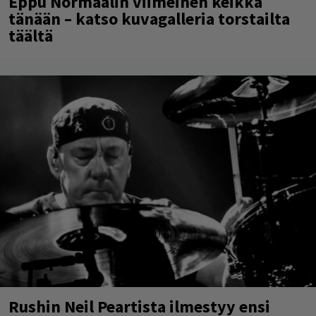
Eppu Normaalin viimeinen keikka
tänään – katso kuvagalleria torstailta
täältä
Rushin Neil Peartista ilmestyy ensi