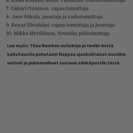
6. Kaisa Rönkkö, Music Finlandin toiminnanjohtaja
7. Oskari Onninen, vapaa toimittaja
8. Jone Nikula, juontaja ja radiotoimittaja
9. Renaz Ebrahimi, vapaa toimittaja ja juontaja
10. Mikko Meriläinen, Soundin päätoimittaja
Lue myös:
Tilaa Rumban uutiskirje ja tiedät mistä
kahvitauolla puhutaan! Nappaa ajankohtaiset musiikin
uutiset ja puheenaiheet suoraan sähköpostiin tästä.