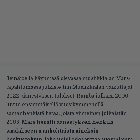
Seinäjoella käynnissä olevassa musiikkialan Mars-
tapahtumassa julkistettiin Musiikkialan vaikuttajat
2022 -äänestyksen tulokset. Rumba julkaisi 2000-
luvun ensimmäisellä vuosikymmenellä
samanhenkistä listaa, joista viimeinen julkaistiin
2008.
Mars herätti äänestyksen henkiin
saadakseen ajankohtaista aineksia
keskusteluun, joka voisi edesauttaa suomalaista