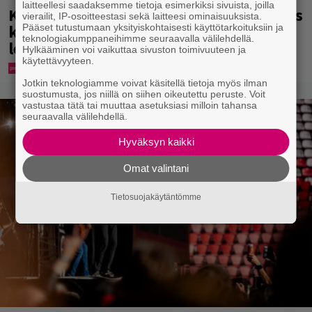
laitteellesi saadaksemme tietoja esimerkiksi sivuista, joilla
Karita Tykän ja Sami Saikkosen rakkaus
vierailit, IP-osoitteestasi sekä laitteesi ominaisuuksista.
kukoistaa – vähäpukeista hempeilyä ja
Pääset tutustumaan yksityiskohtaisesti käyttötarkoituksiin ja
teknologiakumppaneihimme seuraavalla välilehdellä.
leveitä virnistyksiä laiturilla
Hylkääminen voi vaikuttaa sivuston toimivuuteen ja
käytettävyyteen.
Jotkin teknologiamme voivat käsitellä tietoja myös ilman
suostumusta, jos niillä on siihen oikeutettu peruste. Voit
vastustaa tätä tai muuttaa asetuksiasi milloin tahansa
seuraavalla välilehdellä.
Hyväksyn kaikki
Omat valintani
Tietosuojakäytäntömme