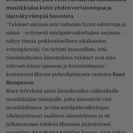
musiikkialaa kohti yhdenvertaisempaa ja
läpinäkyvämpää huomista.
”Tulokset sinänsä ovat valtaosin hyvin odotettuja ja
niissä – erityisesti mielipidevaikuttajien sarjassa –
näkyy tämän poikkeuksellisen aikakauden
erityispiirteitä. On tietysti luonnollista, että
tämänkaltaisen äänestyksen tulokset ovat aina
vahvasti kiinni ajassaan ja kontekstissaan”,
kommentoi Marsin puheohjelmasta vastaava
Sami
Rumpunen
.
Mars-työryhmä antoi äänioikeuden valikoiduille
musiikkialan toimijoille, jotka äänestivät viisi
musiikkibisnes- ja viisi mielipidevaikuttajaa.
Allekirjoittanut osallistui äänestykseen ja oli
julkistamassa tuloksia Marsissa järjestetyssä
paneelissa
Annakaisa Anttilan
kanssa. Aion jatkaa