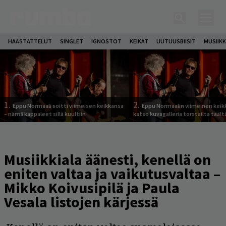
HAASTATTELUT
SINGLET
IGNOSTOT
KEIKAT
UUTUUSBIISIT
MUSIIKK
1.
2.
Eppu Normaali soitti viimeisen keikkansa
Eppu Normaalin viimeinen keik
– nämä kappaleet sillä kuultiin
katso kuvagalleria torstailta täält
Musiikkiala äänesti, kenellä on
eniten valtaa ja vaikutusvaltaa –
Mikko Koivusipilä ja Paula
Vesala listojen kärjessä