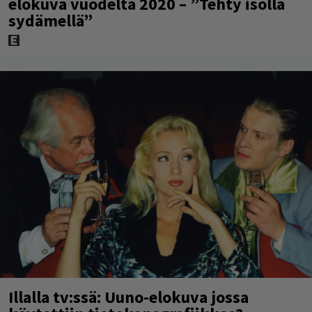
elokuva vuodelta 2020 – ”Tehty isolla
sydämellä”
Illalla tv:ssä: Uuno-elokuva jossa