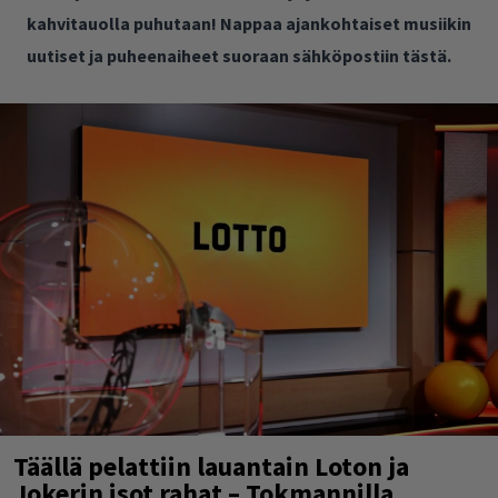
kahvitauolla puhutaan! Nappaa ajankohtaiset musiikin
uutiset ja puheenaiheet suoraan sähköpostiin tästä.
Täällä pelattiin lauantain Loton ja
Jokerin isot rahat – Tokmannilla,