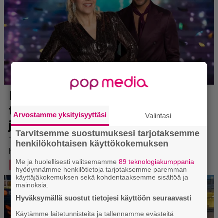
Arvostamme yksityisyyttäsi
Valintasi
Tarvitsemme suostumuksesi tarjotaksemme
henkilökohtaisen käyttökokemuksen
Me ja huolellisesti valitsemamme
89 teknologiakumppania
hyödynnämme henkilötietoja tarjotaksemme paremman
käyttäjäkokemuksen sekä kohdentaaksemme sisältöä ja
mainoksia.
Hyväksymällä suostut tietojesi käyttöön seuraavasti
Käytämme laitetunnisteita ja tallennamme evästeitä