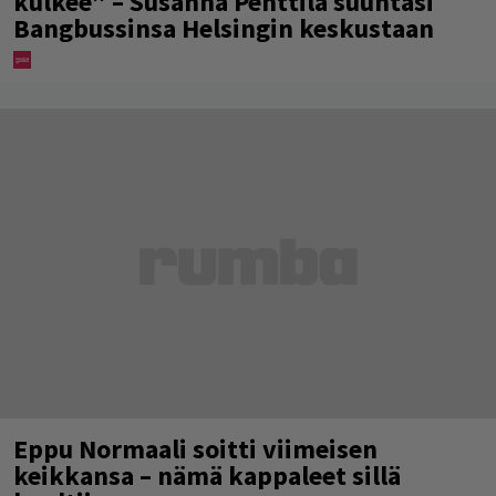
kulkee” – Susanna Penttilä suuntasi
Bangbussinsa Helsingin keskustaan
Eppu Normaali soitti viimeisen
keikkansa – nämä kappaleet sillä