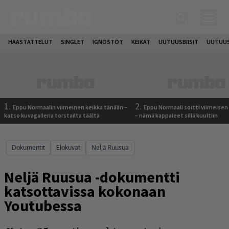
HAASTATTELUT
SINGLET
IGNOSTOT
KEIKAT
UUTUUSBIISIT
UUTUUS
1.
2.
Eppu Normaalin viimeinen keikka tänään –
Eppu Normaali soitti viimeisen
katso kuvagalleria torstailta täältä
– nämä kappaleet sillä kuultiin
Dokumentit
Elokuvat
Neljä Ruusua
Neljä Ruusua -dokumentti
katsottavissa kokonaan
Youtubessa