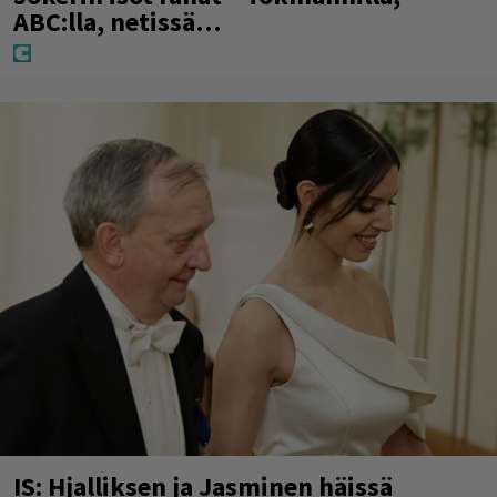
ABC:lla, netissä…
IS: Hjalliksen ja Jasminen häissä