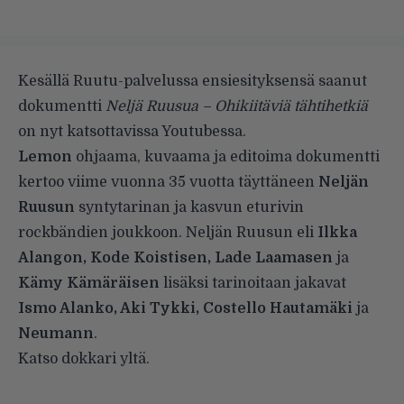
Kesällä Ruutu-palvelussa ensiesityksensä saanut
dokumentti
Neljä Ruusua – Ohikiitäviä tähtihetkiä
on nyt katsottavissa Youtubessa.
Lemon
ohjaama, kuvaama ja editoima dokumentti
kertoo viime vuonna 35 vuotta täyttäneen
Neljän
Ruusun
syntytarinan ja kasvun eturivin
rockbändien joukkoon. Neljän Ruusun eli
Ilkka
Alangon, Kode Koistisen, Lade Laamasen
ja
Kämy Kämäräisen
lisäksi tarinoitaan jakavat
Ismo Alanko, Aki Tykki, Costello Hautamäki
ja
Neumann
.
Katso dokkari yltä.