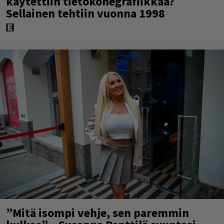
käytettiin tietokonegrafiikkaa?
Sellainen tehtiin vuonna 1998
”Mitä isompi vehje, sen paremmin