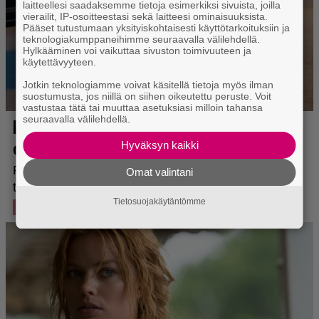
laitteellesi saadaksemme tietoja esimerkiksi sivuista, joilla
vierailit, IP-osoitteestasi sekä laitteesi ominaisuuksista.
Pääset tutustumaan yksityiskohtaisesti käyttötarkoituksiin ja
teknologiakumppaneihimme seuraavalla välilehdellä.
Hylkääminen voi vaikuttaa sivuston toimivuuteen ja
käytettävyyteen.
Jotkin teknologiamme voivat käsitellä tietoja myös ilman
suostumusta, jos niillä on siihen oikeutettu peruste. Voit
vastustaa tätä tai muuttaa asetuksiasi milloin tahansa
seuraavalla välilehdellä.
Hyväksyn kaikki
Omat valintani
Tietosuojakäytäntömme