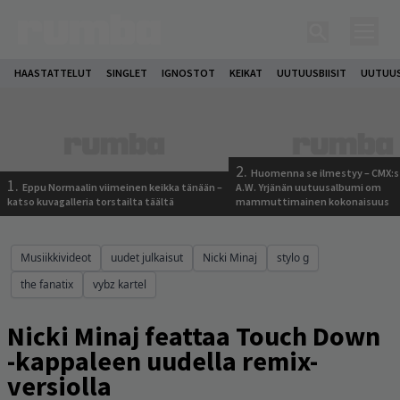
HAASTATTELUT
SINGLET
IGNOSTOT
KEIKAT
UUTUUSBIISIT
UUTUUS
2.
Huomenna se ilmestyy – CMX:s
1.
Eppu Normaalin viimeinen keikka tänään –
A.W. Yrjänän uutuusalbumi om
katso kuvagalleria torstailta täältä
mammuttimainen kokonaisuus
Musiikkivideot
uudet julkaisut
Nicki Minaj
stylo g
the fanatix
vybz kartel
Nicki Minaj feattaa Touch Down
-kappaleen uudella remix-
versiolla