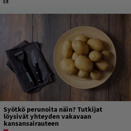
Syötkö perunoita näin? Tutkijat
löysivät yhteyden vakavaan
kansansairauteen