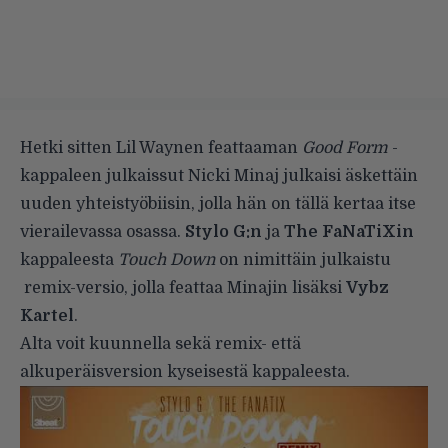
Hetki sitten Lil Waynen feattaaman
Good Form
-
kappaleen julkaissut Nicki Minaj
julkaisi äskettäin
uuden yhteistyöbiisin, jolla hän on tällä kertaa itse
vierailevassa osassa.
Stylo G:n
ja
The FaNaTiXin
kappaleesta
Touch Down
on nimittäin julkaistu
remix-versio, jolla feattaa Minajin lisäksi
Vybz
Kartel
.
Alta voit kuunnella sekä remix- että
alkuperäisversion kyseisestä kappaleesta.