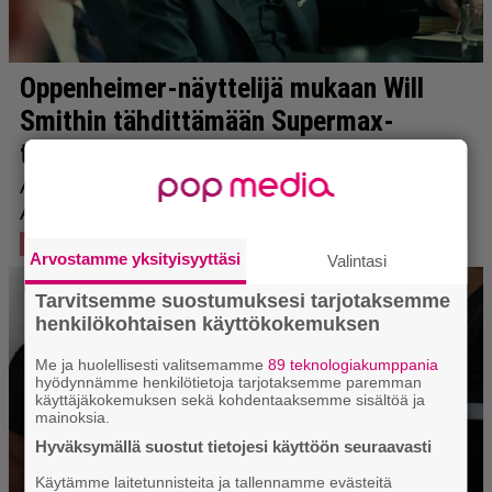
Arvostamme yksityisyyttäsi
Valintasi
Tarvitsemme suostumuksesi tarjotaksemme
henkilökohtaisen käyttökokemuksen
Me ja huolellisesti valitsemamme
89 teknologiakumppania
hyödynnämme henkilötietoja tarjotaksemme paremman
käyttäjäkokemuksen sekä kohdentaaksemme sisältöä ja
mainoksia.
Hyväksymällä suostut tietojesi käyttöön seuraavasti
Käytämme laitetunnisteita ja tallennamme evästeitä