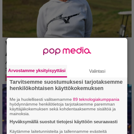
Arvostamme yksityisyyttäsi
Valintasi
Tarvitsemme suostumuksesi tarjotaksemme
henkilökohtaisen käyttökokemuksen
Me ja huolellisesti valitsemamme
89 teknologiakumppania
hyödynnämme henkilötietoja tarjotaksemme paremman
käyttäjäkokemuksen sekä kohdentaaksemme sisältöä ja
mainoksia.
Hyväksymällä suostut tietojesi käyttöön seuraavasti
Käytämme laitetunnisteita ja tallennamme evästeitä