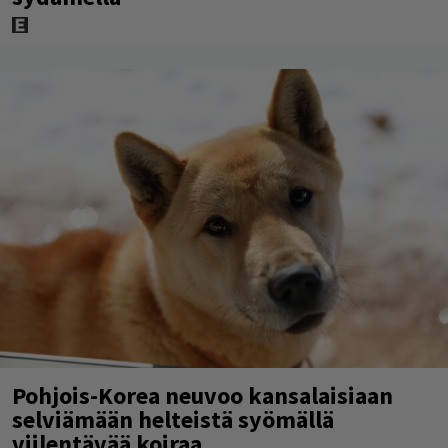
Pohjois-Korea neuvoo kansalaisiaan
selviämään helteistä syömällä
viilentävää koiraa