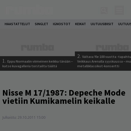
HAASTATTELUT
SINGLET
IGNOSTOT
KEIKAT
UUTUUSBIISIT
UUTUUS
2.
Valtava Yle 100 vuotta -tapah
1.
Eppu Normaalin viimeinen keikka tänään –
Veikkaus Arenalla syyskuussa – m
katso kuvagalleria torstailta täältä
metalliklassikot-konsertti
Nisse M 17/1987: Depeche Mode
vietiin Kumikamelin keikalle
Julkaistu:
29.10.2011 15:00