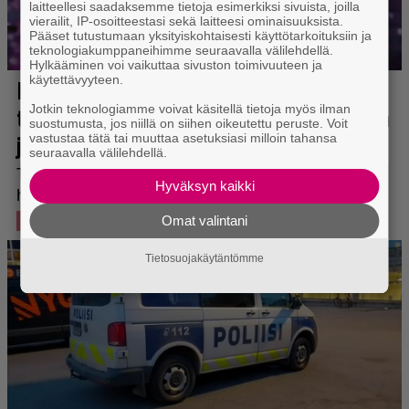
laitteellesi saadaksemme tietoja esimerkiksi sivuista, joilla
vierailit, IP-osoitteestasi sekä laitteesi ominaisuuksista.
Pääset tutustumaan yksityiskohtaisesti käyttötarkoituksiin ja
teknologiakumppaneihimme seuraavalla välilehdellä.
Hylkääminen voi vaikuttaa sivuston toimivuuteen ja
käytettävyyteen.
Jotkin teknologiamme voivat käsitellä tietoja myös ilman
suostumusta, jos niillä on siihen oikeutettu peruste. Voit
vastustaa tätä tai muuttaa asetuksiasi milloin tahansa
seuraavalla välilehdellä.
Hyväksyn kaikki
Omat valintani
Tietosuojakäytäntömme