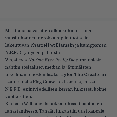
Muutama päivä sitten alkoi
kuhina
uuden
vuosituhannen nerokkaimpiin tuottajiin
lukeutuvan
Pharrell Williamsin
ja kumppanien
N.E.R.D.
-yhtyeen paluusta.
Vihjailevia
No-One Ever Really Dies
-mainoksia
nähtiin sosiaalisen median ja jättimäisten
ulkoilmamainosten lisäksi
Tyler The Creatorin
isännöimällä Flog Gnaw
-festivaalilla, missä
N.E.R.D. esiintyi edellisen kerran julkisesti kolme
vuotta sitten.
Kauaa ei Williamsilla nokka tuhissut odotusten
lunastamisessa. Tänään julkaistiin uusi kappale