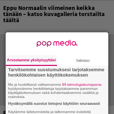
Eppu Normaalin viimeinen keikka
tänään – katso kuvagalleria torstailta
täältä
Arvostamme yksityisyyttäsi
Valintasi
Tarvitsemme suostumuksesi tarjotaksemme
henkilökohtaisen käyttökokemuksen
Me ja huolellisesti valitsemamme
89 teknologiakumppania
hyödynnämme henkilötietoja tarjotaksemme paremman
käyttäjäkokemuksen sekä kohdentaaksemme sisältöä ja
mainoksia.
Hyväksymällä suostut tietojesi käyttöön seuraavasti
Rushin Neil Peartista ilmestyy ensi
Käytämme laitetunnisteita ja tallennamme evästeitä