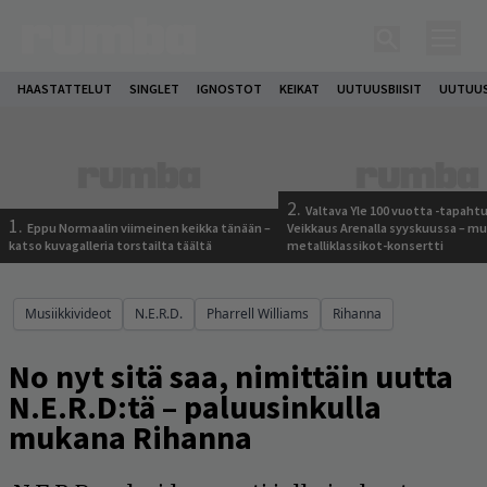
HAASTATTELUT
SINGLET
IGNOSTOT
KEIKAT
UUTUUSBIISIT
UUTUUS
2.
Valtava Yle 100 vuotta -tapah
1.
Eppu Normaalin viimeinen keikka tänään –
Veikkaus Arenalla syyskuussa – m
katso kuvagalleria torstailta täältä
metalliklassikot-konsertti
Musiikkivideot
N.E.R.D.
Pharrell Williams
Rihanna
No nyt sitä saa, nimittäin uutta
N.E.R.D:tä – paluusinkulla
mukana Rihanna