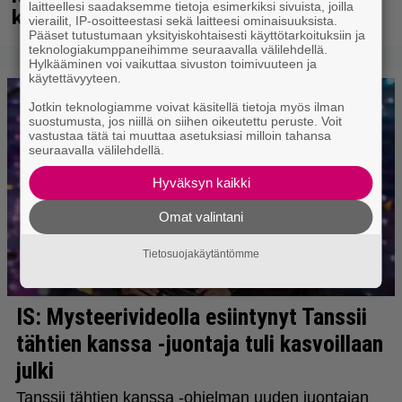
laitteellesi saadaksemme tietoja esimerkiksi sivuista, joilla
kuussa dokumentti
vierailit, IP-osoitteestasi sekä laitteesi ominaisuuksista.
Pääset tutustumaan yksityiskohtaisesti käyttötarkoituksiin ja
teknologiakumppaneihimme seuraavalla välilehdellä.
Hylkääminen voi vaikuttaa sivuston toimivuuteen ja
käytettävyyteen.
Jotkin teknologiamme voivat käsitellä tietoja myös ilman
suostumusta, jos niillä on siihen oikeutettu peruste. Voit
vastustaa tätä tai muuttaa asetuksiasi milloin tahansa
seuraavalla välilehdellä.
Hyväksyn kaikki
Omat valintani
Tietosuojakäytäntömme