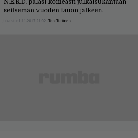
N.E.R.D. palasi komeasti julkaisukantaan
seitsemän vuoden tauon jälkeen.
Julkaistu:
1.11.2017 21:02
Toni Turtinen