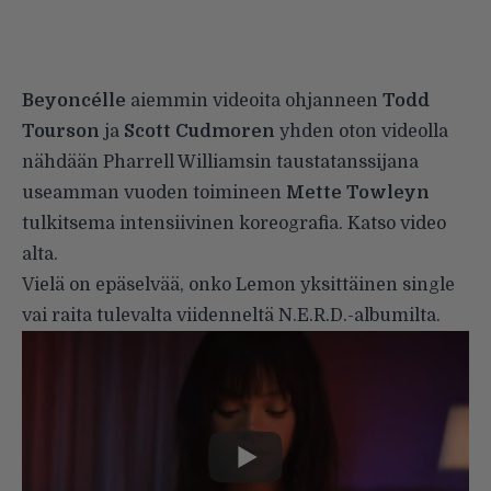
Beyoncélle
aiemmin videoita ohjanneen
Todd
Tourson
ja
Scott Cudmoren
yhden oton videolla
nähdään Pharrell Williamsin taustatanssijana
useamman vuoden toimineen
Mette Towleyn
tulkitsema intensiivinen koreografia. Katso video
alta.
Vielä on epäselvää, onko Lemon yksittäinen single
vai raita tulevalta viidenneltä N.E.R.D.-albumilta.