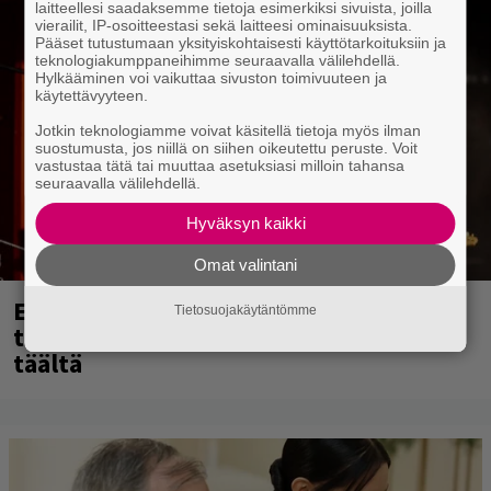
laitteellesi saadaksemme tietoja esimerkiksi sivuista, joilla
vierailit, IP-osoitteestasi sekä laitteesi ominaisuuksista.
Pääset tutustumaan yksityiskohtaisesti käyttötarkoituksiin ja
teknologiakumppaneihimme seuraavalla välilehdellä.
Hylkääminen voi vaikuttaa sivuston toimivuuteen ja
käytettävyyteen.
Jotkin teknologiamme voivat käsitellä tietoja myös ilman
suostumusta, jos niillä on siihen oikeutettu peruste. Voit
vastustaa tätä tai muuttaa asetuksiasi milloin tahansa
seuraavalla välilehdellä.
Hyväksyn kaikki
Omat valintani
Eppu Normaalin viimeinen keikka
Tietosuojakäytäntömme
tänään – katso kuvagalleria torstailta
täältä