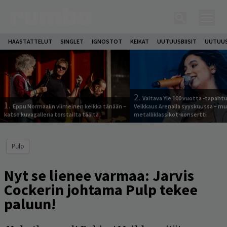
HAASTATTELUT
SINGLET
IGNOSTOT
KEIKAT
UUTUUSBIISIT
UUTUUS
2.
Valtava Yle 100 vuotta -tapah
1.
Eppu Normaalin viimeinen keikka tänään –
Veikkaus Arenalla syyskuussa – m
katso kuvagalleria torstailta täältä
metalliklassikot-konsertti
Pulp
Nyt se lienee varmaa: Jarvis
Cockerin johtama Pulp tekee
paluun!