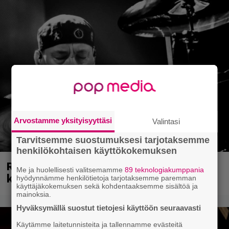
Arvostamme yksityisyyttäsi
Valintasi
Tarvitsemme suostumuksesi tarjotaksemme
henkilökohtaisen käyttökokemuksen
Rushin Neil Peartista ilmestyy ensi
Me ja huolellisesti valitsemamme
89 teknologiakumppania
kuussa dokumentti
hyödynnämme henkilötietoja tarjotaksemme paremman
käyttäjäkokemuksen sekä kohdentaaksemme sisältöä ja
mainoksia.
Hyväksymällä suostut tietojesi käyttöön seuraavasti
Käytämme laitetunnisteita ja tallennamme evästeitä