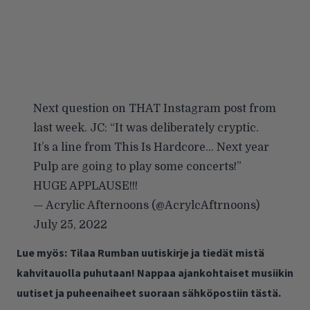
Next question on THAT Instagram post from
last week. JC: “It was deliberately cryptic.
It’s a line from This Is Hardcore… Next year
Pulp are going to play some concerts!”
HUGE APPLAUSE!!!
— Acrylic Afternoons (@AcrylcAftrnoons)
July 25, 2022
Lue myös:
Tilaa Rumban uutiskirje ja tiedät mistä
kahvitauolla puhutaan! Nappaa ajankohtaiset musiikin
uutiset ja puheenaiheet suoraan sähköpostiin tästä.