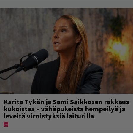
Karita Tykän ja Sami Saikkosen rakkaus
kukoistaa – vähäpukeista hempeilyä ja
leveitä virnistyksiä laiturilla