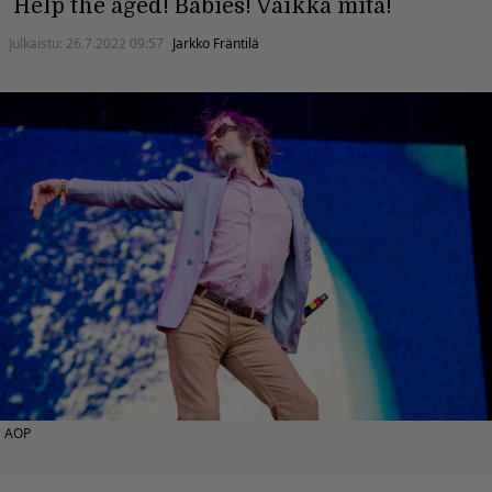
Help the aged! Babies! Vaikka mitä!
Julkaistu:
26.7.2022 09:57
Jarkko Fräntilä
AOP