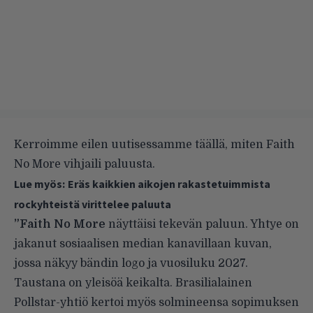
Kerroimme eilen uutisessamme
täällä
, miten Faith
No More vihjaili paluusta.
Lue myös:
Eräs kaikkien aikojen rakastetuimmista
rockyhteistä virittelee paluuta
”Faith No More
näyttäisi tekevän paluun. Yhtye on
jakanut sosiaalisen median kanavillaan kuvan,
jossa näkyy bändin logo ja vuosiluku 2027.
Taustana on yleisöä keikalta. Brasilialainen
Pollstar-yhtiö kertoi myös solmineensa sopimuksen