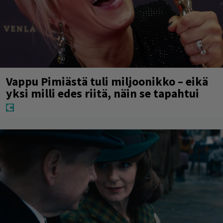
Vappu Pimiästä tuli miljoonikko – eikä
yksi milli edes riitä, näin se tapahtui