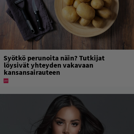
Syötkö perunoita näin? Tutkijat
löysivät yhteyden vakavaan
kansansairauteen