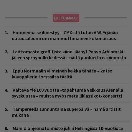
LUETUIMMAT
Huomenna se ilmestyy – CMX:stä tutun A.W. Yrjänän
uutuusalbumi om mammuttimainen kokonaisuus
Laittomasta graffitista kiinni jäänyt Paavo Arhinmäki
jälleen spraypullo kädessä – näitä puolueita ei kiinnosta
Eppu Normaalin viimeinen keikka tänään – katso
kuvagalleria torstailta täältä
Valtava Yle 100 vuotta -tapahtuma Veikkaus Arenalla
syyskuussa – muista myös metalliklassikot-konsertti
Tampereella sunnuntaina superpäivä – nämä artistit
mukana
Mainio ohjelmatoimisto juhlii Helsingissä 10-vuotista