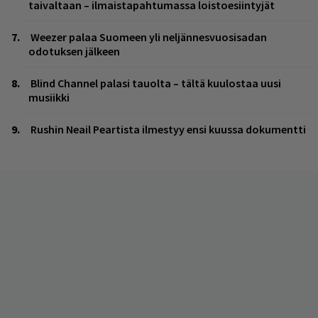
taivaltaan – ilmaistapahtumassa loistoesiintyjät
Weezer palaa Suomeen yli neljännesvuosisadan
odotuksen jälkeen
Blind Channel palasi tauolta – tältä kuulostaa uusi
musiikki
Rushin Neail Peartista ilmestyy ensi kuussa dokumentti