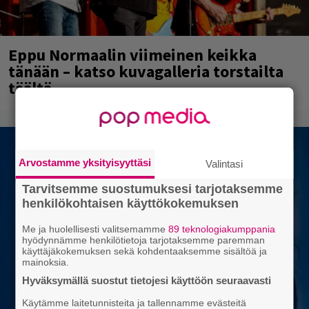
Eppu Normaalin viimeinen keikka
tänään – katso kuvagalleria torstailta
täältä
Arvostamme yksityisyyttäsi
Valintasi
Tarvitsemme suostumuksesi tarjotaksemme
henkilökohtaisen käyttökokemuksen
Me ja huolellisesti valitsemamme
89 teknologiakumppania
hyödynnämme henkilötietoja tarjotaksemme paremman
käyttäjäkokemuksen sekä kohdentaaksemme sisältöä ja
mainoksia.
Hyväksymällä suostut tietojesi käyttöön seuraavasti
Käytämme laitetunnisteita ja tallennamme evästeitä