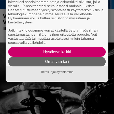
laitteellesi saadaksemme tietoja esimerkiksi sivuista, joilla
vierailit, IP-osoitteestasi sekä laitteesi ominaisuuksista.
Pääset tutustumaan yksityiskohtaisesti käyttötarkoituksiin ja
teknologiakumppaneihimme seuraavalla välilehdellä.
Valtava Yle 100 vuotta -tapahtuma
Hylkääminen voi vaikuttaa sivuston toimivuuteen ja
Veikkaus Arenalla syyskuussa – muista
käytettävyyteen.
myös metalliklassikot-konsertti
Jotkin teknologiamme voivat käsitellä tietoja myös ilman
suostumusta, jos niillä on siihen oikeutettu peruste. Voit
vastustaa tätä tai muuttaa asetuksiasi milloin tahansa
seuraavalla välilehdellä.
Hyväksyn kaikki
Omat valintani
Tietosuojakäytäntömme