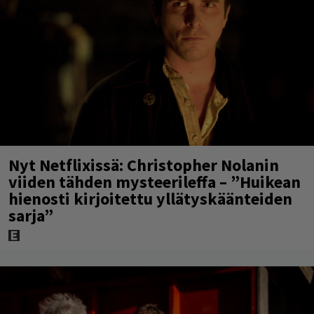
Nyt Netflixissä: Christopher Nolanin
viiden tähden mysteerileffa – ”Huikean
hienosti kirjoitettu yllätyskäänteiden
sarja”