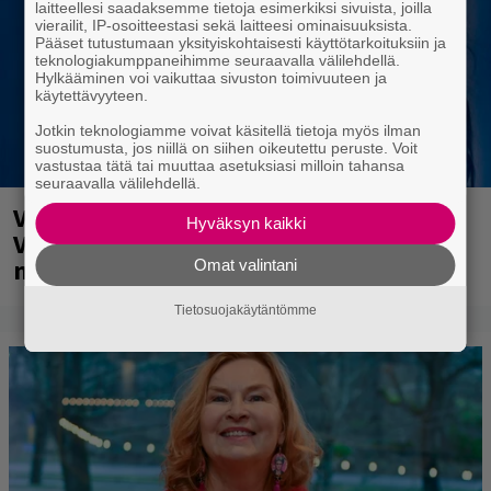
laitteellesi saadaksemme tietoja esimerkiksi sivuista, joilla
vierailit, IP-osoitteestasi sekä laitteesi ominaisuuksista.
Pääset tutustumaan yksityiskohtaisesti käyttötarkoituksiin ja
teknologiakumppaneihimme seuraavalla välilehdellä.
Hylkääminen voi vaikuttaa sivuston toimivuuteen ja
käytettävyyteen.
Jotkin teknologiamme voivat käsitellä tietoja myös ilman
suostumusta, jos niillä on siihen oikeutettu peruste. Voit
vastustaa tätä tai muuttaa asetuksiasi milloin tahansa
seuraavalla välilehdellä.
Valtava Yle 100 vuotta -tapahtuma
Hyväksyn kaikki
Veikkaus Arenalla syyskuussa – muista
myös metalliklassikot-konsertti
Omat valintani
Tietosuojakäytäntömme