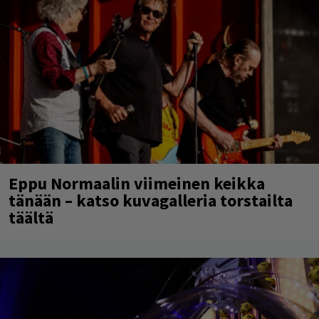
Eppu Normaalin viimeinen keikka
tänään – katso kuvagalleria torstailta
täältä