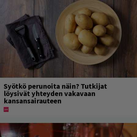
Syötkö perunoita näin? Tutkijat
löysivät yhteyden vakavaan
kansansairauteen