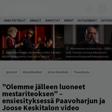
HAASTATTELUT
SINGLET
IGNOSTOT
KEIKAT
UUTUUSBIISIT
UUTUUS
2.
Huomenna se ilmestyy – CMX:s
1.
Eppu Normaalin viimeinen keikka tänään –
A.W. Yrjänän uutuusalbumi om
katso kuvagalleria torstailta täältä
mammuttimainen kokonaisuus
ignostot
Musiikkivideot
Joose Keskitalo
Paavoharju
”Olemme jälleen luoneet
mestariteoksen” –
ensiesityksessä Paavoharjun ja
Joose Keskitalon video