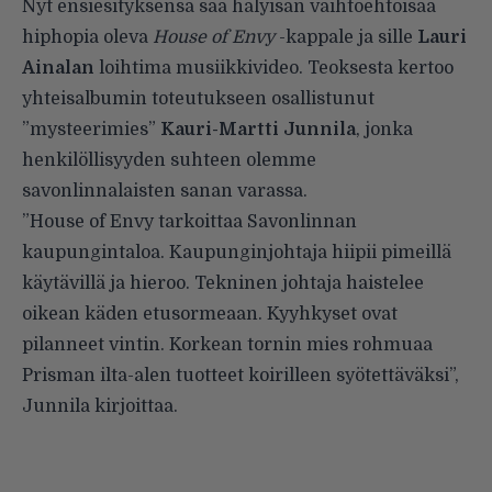
Nyt ensiesityksensä saa hälyisän vaihtoehtoisaa
hiphopia oleva
House of Envy
-kappale ja sille
Lauri
Ainalan
loihtima musiikkivideo. Teoksesta kertoo
yhteisalbumin toteutukseen osallistunut
”mysteerimies”
Kauri-Martti Junnila
, jonka
henkilöllisyyden suhteen olemme
savonlinnalaisten sanan varassa
.
”House of Envy tarkoittaa Savonlinnan
kaupungintaloa. Kaupunginjohtaja hiipii pimeillä
käytävillä ja hieroo. Tekninen johtaja haistelee
oikean käden etusormeaan. Kyyhkyset ovat
pilanneet vintin. Korkean tornin mies rohmuaa
Prisman ilta-alen tuotteet koirilleen syötettäväksi”,
Junnila kirjoittaa.