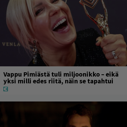
Vappu Pimiästä tuli miljoonikko – eikä
yksi milli edes riitä, näin se tapahtui