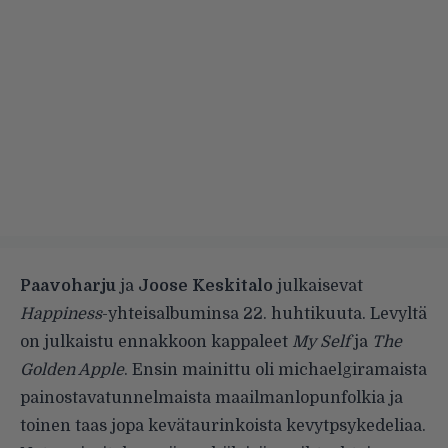
Paavoharju
ja
Joose Keskitalo
julkaisevat
Happiness
-yhteisalbuminsa 22. huhtikuuta. Levyltä
on julkaistu ennakkoon kappaleet
My Self
ja
The
Golden Apple
. Ensin mainittu oli michaelgiramaista
painostavatunnelmaista maailmanlopunfolkia ja
toinen taas jopa kevätaurinkoista kevytpsykedeliaa.