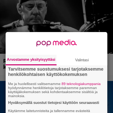
Rushin Neail Peartista ilmestyy ensi
Arvostamme yksityisyyttäsi
Valintasi
kuussa dokumentti
Tarvitsemme suostumuksesi tarjotaksemme
henkilökohtaisen käyttökokemuksen
Me ja huolellisesti valitsemamme
89 teknologiakumppania
hyödynnämme henkilötietoja tarjotaksemme paremman
käyttäjäkokemuksen sekä kohdentaaksemme sisältöä ja
mainoksia.
Hyväksymällä suostut tietojesi käyttöön seuraavasti
Käytämme laitetunnisteita ja tallennamme evästeitä