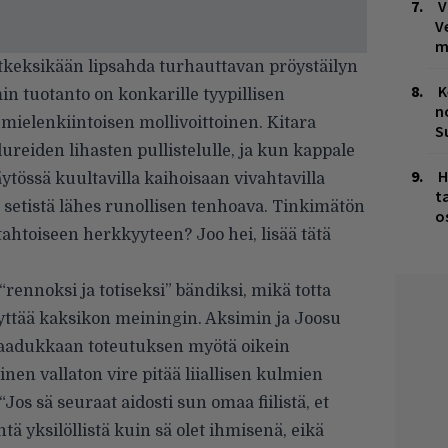
V
V
m
 hetkeksikään lipsahda turhauttavan pröystäilyn
K
min tuotanto on konkarille tyypillisen
n
elenkiintoisen mollivoittoinen. Kitara
S
lureiden lihasten pullistelulle, ja kun kappale
H
ytössä kuultavilla kaihoisaan vivahtavilla
t
setistä lähes runollisen tenhoava. Tinkimätön
o
htoiseen herkkyyteen? Joo hei, lisää tätä
“rennoksi ja totiseksi” bändiksi, mikä totta
yttää kaksikon meiningin. Aksimin ja Joosu
 laadukkaan toteutuksen myötä oikein
inen vallaton vire pitää liiallisen kulmien
s sä seuraat aidosti sun omaa fiilistä, et
tä yksilöllistä kuin sä olet ihmisenä, eikä