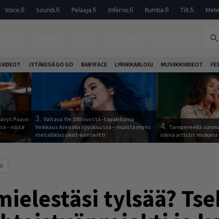
Voice.fi
Soundi.fi
Pelaaja.fi
Inferno.fi
Rumba.fi
Tilt.fi
Metel
TELUT
ARVIOT
LIVE
KOLUMNIT
PODCAST
VIDEOT
JYTÄKESÄ GO GO
BABYFACE
LYRIIKKABLOGI
MUSIIKKIVIDEOT
FE
3.
jäänyt Paavo
Valtava Yle 100 vuotta -tapahtuma
4.
sä – näitä
Veikkaus Arenalla syyskuussa – muista myös
Tampereella sunnu
metalliklassikot-konsertti
nämä artistit mukana
ii
ielestäsi tylsää? Ts