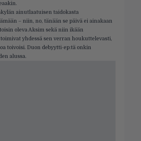
teaakin.
skylän ainutlaatuisen taidokasta
tämään – niin, no, tänään se päivä ei ainakaan
toisin oleva Aksim sekä niin ikään
toimivat yhdessä sen verran houkuttelevasti,
tkoa toivoisi. Duon debyytti-ep:tä onkin
den alussa.