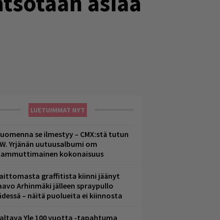
atsotaan asiaa
LUETUIMMAT NYT
uomenna se ilmestyy – CMX:stä tutun
.W. Yrjänän uutuusalbumi om
ammuttimainen kokonaisuus
aittomasta graffitista kiinni jäänyt
aavo Arhinmäki jälleen spraypullo
ädessä – näitä puolueita ei kiinnosta
altava Yle 100 vuotta -tapahtuma