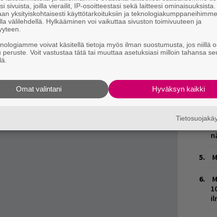
n kauan kuin asenne on harmittoman
i sivuista, joilla vierailit, IP-osoitteestasi sekä laitteesi ominaisuuksista
H
an yksityiskohtaisesti käyttötarkoituksiin ja teknologiakumppaneihimm
A
la välilehdellä. Hylkääminen voi vaikuttaa sivuston toimivuuteen ja
yyteen.
m
knologiamme voivat käsitellä tietoja myös ilman suostumusta, jos niillä o
L
u peruste. Voit vastustaa tätä tai muuttaa asetuksiasi milloin tahansa se
lä.
P
k
Omat valintani
Hyväksyn kaikki
W
n
Tietosuojak
T
n
M
M
1
i