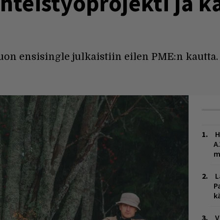
yhteistyöprojekti ja k
n ensisingle julkaistiin eilen PME:n kautta.
H
A
m
L
P
k
V