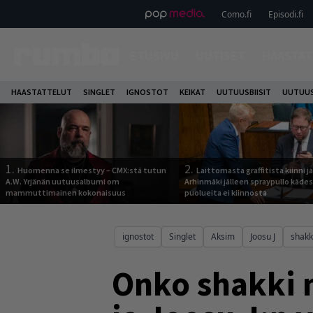
Como.fi
Episodi.fi
ETUSIVU
UUTISET
HAASTAT
HAASTATTELUT
SINGLET
IGNOSTOT
KEIKAT
UUTUUSBIISIT
UUTUUS
1.
2.
Huomenna se ilmestyy – CMX:stä tutun
Laittomasta graffitista kiinni 
A.W. Yrjänän uutuusalbumi om
Arhinmäki jälleen spraypullo kädes
mammuttimainen kokonaisuus
puolueita ei kiinnosta
ignostot
Singlet
Aksim
Joosu J
shakk
Onko shakki m