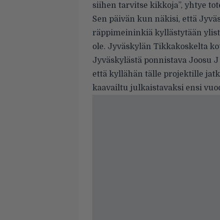
siihen tarvitse kikkoja”, yhtye to
Sen päivän kun näkisi, että Jyvä
räppimeininkiä kyllästytään ylis
ole. Jyväskylän Tikkakoskelta ko
Jyväskylästä ponnistava Joosu J 
että kyllähän tälle projektille ja
kaavailtu julkaistavaksi ensi vuo