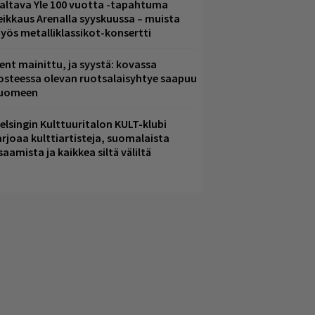
altava Yle 100 vuotta -tapahtuma
eikkaus Arenalla syyskuussa – muista
yös metalliklassikot-konsertti
ent mainittu, ja syystä: kovassa
osteessa olevan ruotsalaisyhtye saapuu
uomeen
elsingin Kulttuuritalon KULT-klubi
arjoaa kulttiartisteja, suomalaista
saamista ja kaikkea siltä väliltä