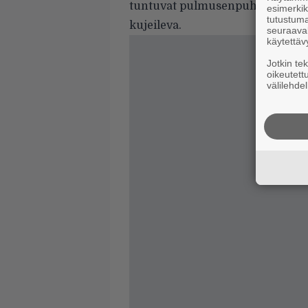
tuntuvat pulmusenpuhtailta nii
esimerkiks
tutustuma
kujeileva.
seuraaval
käytettäv
Jotkin te
oikeutett
välilehdel