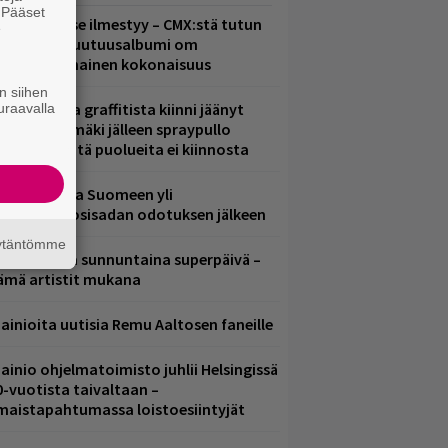
. Pääset
uomenna se ilmestyy – CMX:stä tutun
e
.W. Yrjänän uutuusalbumi om
ammuttimainen kokonaisuus
n siihen
aittomasta graffitista kiinni jäänyt
uraavalla
aavo Arhinmäki jälleen spraypullo
ädessä – näitä puolueita ei kiinnosta
eezer palaa Suomeen yli
eljännesvuosisadan odotuksen jälkeen
äytäntömme
ampereella sunnuntaina superpäivä –
ämä artistit mukana
ainioita uutisia Remu Aaltosen faneille
ainio ohjelmatoimisto juhlii Helsingissä
0-vuotista taivaltaan –
lmaistapahtumassa loistoesiintyjät