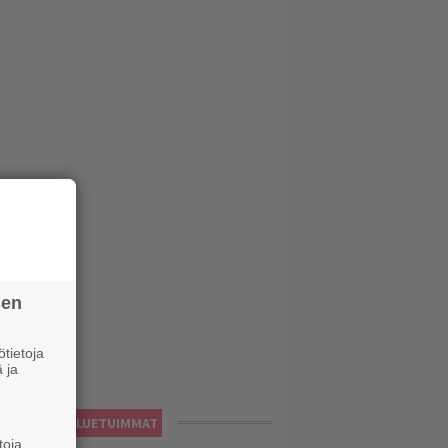
sen
tietoja
 ja
LUETUIMMAT
toja