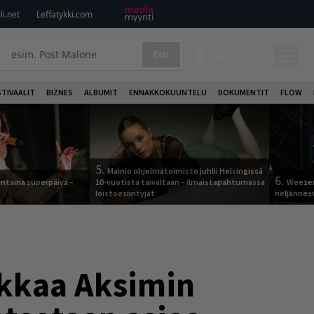
i.net
Leffatykki.com
Etsi
KIRJAUDU
STIVAALIT
BIZNES
ALBUMIT
ENNAKKOKUUNTELU
DOKUMENTIT
FLOW
5.
Mainio ohjelmatoimisto juhlii Helsingissä
6.
ntaina superpäivä –
10-vuotista taivaltaan – ilmaistapahtumassa
Weezer
loistoesiintyjät
neljännes
ekkaa Aksimin