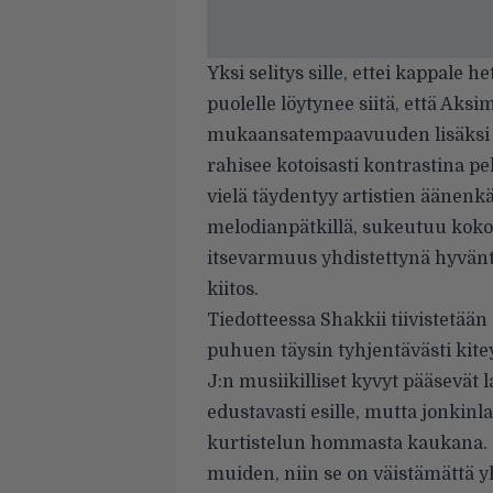
Yksi selitys sille, ettei kappale
puolelle löytynee siitä, että Aksi
mukaansatempaavuuden lisäksi mi
rahisee kotoisasti kontrastina pe
vielä täydentyy artistien äänenkä
melodianpätkillä, sukeutuu koko 
itsevarmuus yhdistettynä hyvänta
kiitos.
Tiedotteessa Shakkii tiivistetään 
puhuen täysin tyhjentävästi kite
J:n musiikilliset kyvyt pääsevät
edustavasti esille, mutta jonkinla
kurtistelun hommasta kaukana. “Jo
muiden, niin se on väistämättä yh