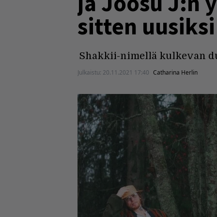
ja Joosu J:n 
sitten uusiksi
Shakkii-nimellä kulkevan duo
Julkaistu:
20.11.2021 17:40
Catharina Herlin