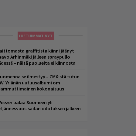
LUETUIMMAT NYT
aittomasta graffitista kiinni jäänyt
aavo Arhinmäki jälleen spraypullo
ädessä – näitä puolueita ei kiinnosta
uomenna se ilmestyy – CMX:stä tutun
.W. Yrjänän uutuusalbumi om
ammuttimainen kokonaisuus
eezer palaa Suomeen yli
eljännesvuosisadan odotuksen jälkeen