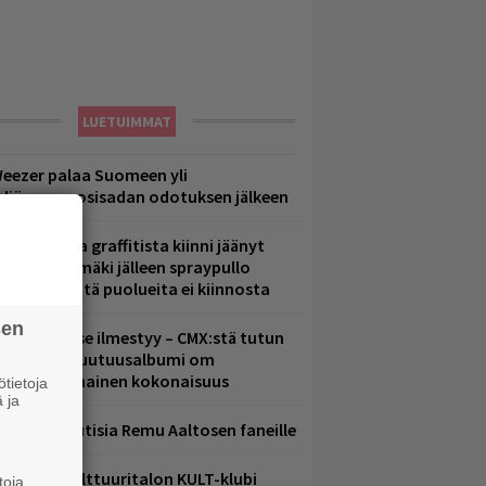
LUETUIMMAT
eezer palaa Suomeen yli
eljännesvuosisadan odotuksen jälkeen
aittomasta graffitista kiinni jäänyt
aavo Arhinmäki jälleen spraypullo
ädessä – näitä puolueita ei kiinnosta
sen
uomenna se ilmestyy – CMX:stä tutun
.W. Yrjänän uutuusalbumi om
ammuttimainen kokonaisuus
tietoja
 ja
ainioita uutisia Remu Aaltosen faneille
elsingin Kulttuuritalon KULT-klubi
toja