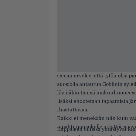
Ocean arvelee, että tytön olisi pa
suosiolla antautua Goblinin syl
löytääkin tiensä makuuhuoneese
lisäksi ehdotetaan tapaamista jär
Ihastuttavaa.
Kaikki ei menekään niin kuin vaa
tapahtumapaikalle ei tyttöä saav
Kappaleen biitissä yhdistyvät ki