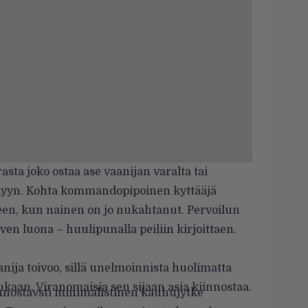
rasta joko ostaa ase vaanijan varalta tai
eilyyn. Kohta kommandopipoinen kyttääjä
en, kun nainen on jo nukahtanut. Pervoilun
ven luona – huulipunalla peiliin kirjoittaen.
nija toivoo, sillä unelmoinnista huolimatta
ukaan. Viranomaisia sen sijaan asia kiinnostaa.
innostavsti minimalistinen kauhujytke