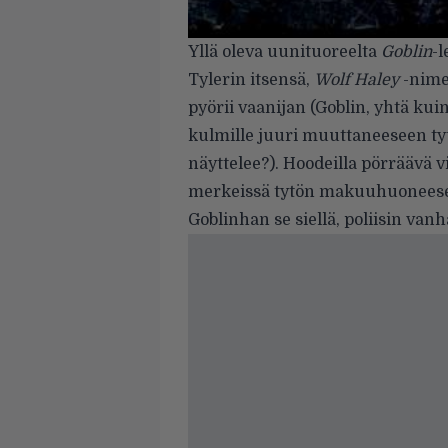
Yllä oleva uunituoreelta
Goblin
-l
Tylerin itsensä,
Wolf Haley
-nimel
pyörii vaanijan (Goblin, yhtä kui
kulmille juuri muuttaneeseen tyt
näyttelee?). Hoodeilla pörräävä vi
merkeissä tytön makuuhuoneesee
Goblinhan se siellä, poliisin vanh