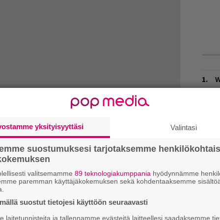
W
n
L
P
vostamme yksityisyyttäsi
Valintasi
k
semme suostumuksesi tarjotaksemme henkilökohtai
H
ökokemuksen
A
m
lellisesti valitsemamme
89 teknologiakumppania
hyödynnämme henkilö
semme paremman käyttäjäkokemuksen sekä kohdentaaksemme sisältöä
a.
M
ällä suostut tietojesi käyttöön seuraavasti
H
laitetunnisteita ja tallennamme evästeitä laitteellesi saadaksemme tie