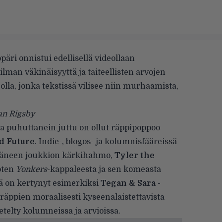
ri onnistui edellisellä videollaan
lman väkinäisyyttä ja taiteellisten arvojen
eolla, jonka tekstissä vilisee niin murhaamista,
an Rigsby
 puhuttanein juttu on ollut räppipoppoo
d Future
. Indie-, blogos- ja kolumnisfääreissä
täneen joukkion kärkihahmo,
Tyler the
toten
Yonkers
-kappaleesta ja sen komeasta
ä on kertynyt esimerkiksi
Tegan & Sara
-
räppien moraalisesti kyseenalaistettavista
etelty kolumneissa ja arvioissa.