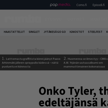
Como.fi
Episodi.fi
ETUSIVU
UUTISET
HAASTAT
HAASTATTELUT
SINGLET
JYTÄKESÄ GO GO
IGNOSTOT
STEELFEST
K
1.
2.
Laittomasta graffitista kiinni jäänyt Paavo
Huomenna se ilmestyy – CMX:s
Arhinmäki jälleen spraypullo kädessä – näitä
A.W. Yrjänän uutuusalbumi om
puolueita ei kiinnosta
mammuttimainen kokonaisuus
Onko Tyler, t
edeltäjänsä 