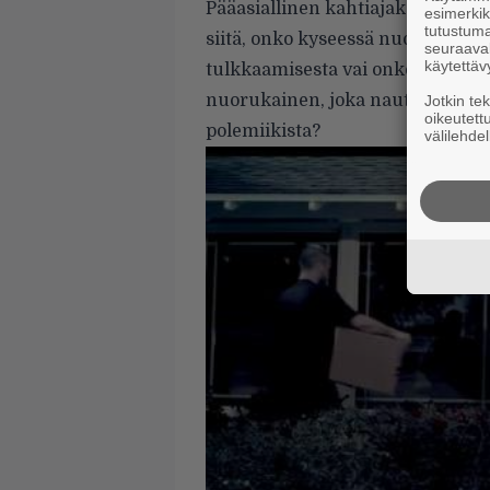
Pääasiallinen kahtiajako räppäriä
esimerkiks
tutustuma
siitä, onko kyseessä nuoren ihmi
seuraaval
käytettäv
tulkkaamisesta vai onko Tyler a
nuorukainen, joka nauttii shokee
Jotkin te
oikeutett
polemiikista?
välilehdel