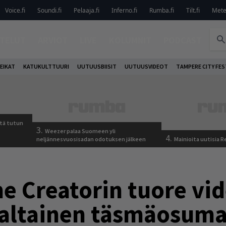
Voice.fi
Soundi.fi
Pelaaja.fi
Inferno.fi
Rumba.fi
Tilt.fi
Metel
TELUT
ARVIOT
LIVE
KOLUMNIT
PODCAST
EIKAT
KATUKULTTUURI
UUTUUSBIISIT
UUTUUSVIDEOT
TAMPERE CITY FES
tä tutun
3.
Weezer palaa Suomeen yli
4.
neljännesvuosisadan odotuksen jälkeen
Mainioita uutisia 
he Creatorin tuore vi
kaltainen täsmäosuma