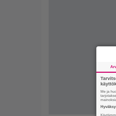
Ar
Tarvit
käytt
Me ja huo
tarjotak
mainoksi
Hyväksym
Käytämme 