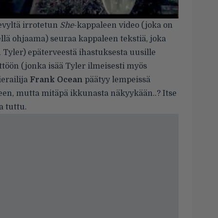
evyltä irrotetun
She
-kappaleen video (joka on
lä ohjaama) seuraa kappaleen tekstiä, joka
n Tyler) epäterveestä ihastuksesta uusille
töön (jonka isää Tyler ilmeisesti myös
erailija
Frank Ocean
päätyy lempeissä
n, mutta mitäpä ikkunasta näkyykään..? Itse
a tuttu.