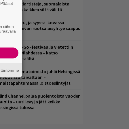
arjoaa kulttiartisteja, suomalaista
. Pääset
e
saamista ja kaikkea siltä väliltä
ent mainittu, ja syystä: kovassa
n siihen
osteessa olevan ruotsalaisyhtye saapuu
uraavalla
uomeen
ytäkesä Go-Go -festivaalia vietettiin
elsingin Suvilahdessa – katso
uvagalleria täältä
äytäntömme
ainio ohjelmatoimisto juhlii Helsingissä
0-vuotista taivaltaan –
lmaistapahtumassa loistoesiintyjät
lind Channel palaa puolentoista vuoden
uolta – uusi levy ja jättikeikka
elsingissä tulossa