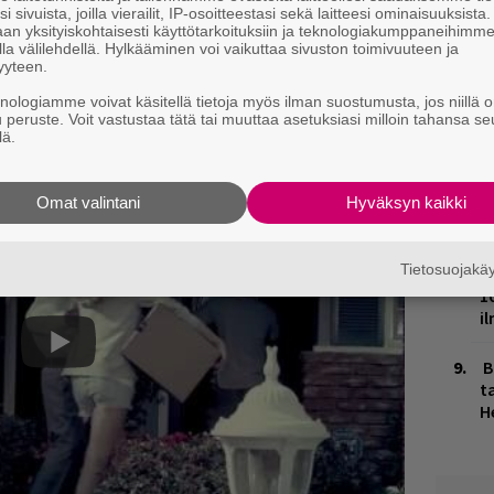
 koskevissa väittelyissä on ilmennyt kiistassa
t
i sivuista, joilla vierailit, IP-osoitteestasi sekä laitteesi ominaisuuksista
an yksityiskohtaisesti käyttötarkoituksiin ja teknologiakumppaneihimm
o
sen alitajunnan syvimpien virtojen
la välilehdellä. Hylkääminen voi vaikuttaa sivuston toimivuuteen ja
yyteen.
inoastaan suhteellisuudentajuton
K
raamisesta ja ympärillä pyörivästä
knologiamme voivat käsitellä tietoja myös ilman suostumusta, jos niillä o
n
u peruste. Voit vastustaa tätä tai muuttaa asetuksiasi milloin tahansa se
S
lä.
J
H
Omat valintani
Hyväksyn kaikki
k
Tietosuojak
M
1
i
B
ta
H