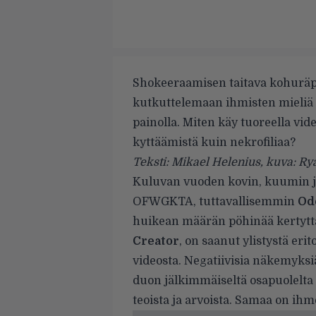
Shokeeraamisen taitava kohuräppä
kutkuttelemaan ihmisten mieliä i
painolla. Miten käy tuoreella vid
kyttäämistä kuin nekrofiliaa?
Teksti: Mikael Helenius, kuva: Ry
Kuluvan vuoden kovin, kuumin ja
OFWGKTA
, tuttavallisemmin
Od
huikean määrän pöhinää kertyt
Creator
, on saanut ylistystä eri
videosta. Negatiivisia näkemyksi
duon
jälkimmäiseltä
osapuolelta 
teoista ja arvoista. Samaa on ihm