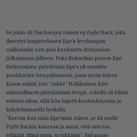
Se jokin oli Dischargen toinen ep Fight Back, joka
ilmestyi tamperelaisen Epe’s-levykaupan
valikoimiin vain pari kuukautta Britannian-
julkaisunsa jälkeen. Poko Rekordsin pomon Epe
Heleniuksen pyörittämä Epe’s oli suosittu
punkkarien hengailumesta, jossa myös tuleva
Kaaos-solisti Jari ”Jakke” Hallikainen kävi
säännöllisesti pläräämässä levyjä. Jakella oli tähän
reilusti aikaa, sillä hän lopetti koulunkäynnin jo
kahdeksannella luokalla.
”Kerran kun näin Epe’sissä Jaken, se löi mulle
Fight Backin kouraan ja sanoi, että osta tuo,
tykkäät. Minä ostin, ja tykkäsin”, Sid sanoo.