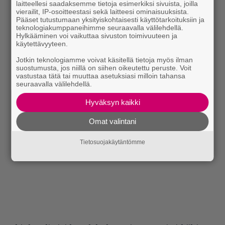
laitteellesi saadaksemme tietoja esimerkiksi sivuista, joilla
vierailit, IP-osoitteestasi sekä laitteesi ominaisuuksista.
Pääset tutustumaan yksityiskohtaisesti käyttötarkoituksiin ja
teknologiakumppaneihimme seuraavalla välilehdellä.
Hylkääminen voi vaikuttaa sivuston toimivuuteen ja
käytettävyyteen.
Jotkin teknologiamme voivat käsitellä tietoja myös ilman
suostumusta, jos niillä on siihen oikeutettu peruste. Voit
vastustaa tätä tai muuttaa asetuksiasi milloin tahansa
seuraavalla välilehdellä.
Hyväksyn kaikki
Omat valintani
Tietosuojakäytäntömme