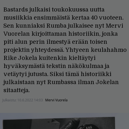
Bastards julkaisi toukokuussa uutta
musiikkia ensimmäistä kertaa 40 vuoteen.
Sen kunniaksi Rumba julkaisee nyt Mervi
Vuorelan kirjoittaman historiikin, jonka
piti alun perin ilmestyä erään toisen
projektin yhteydessä. Yhtyeen keulahahmo
Rike Jokela kuitenkin kieltäytyi
hyväksymästä tekstin näkökulmaa ja
vetäytyi jutusta. Siksi tämä historiikki
julkaistaan nyt Rumbassa ilman Jokelan
sitaatteja.
Julkaistu:
10.6.2022 14:03
Mervi Vuorela