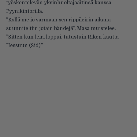
työskentelevän yksinhuoltajaäitinsä kanssa
Pyynikintorilla.
”Kyllä me jo varmaan sen rippileirin aikana
suunniteltiin jotain bändejä”, Masa muistelee.
”Sitten kun leiri loppui, tutustuin Riken kautta
Hessuun (Sid).”