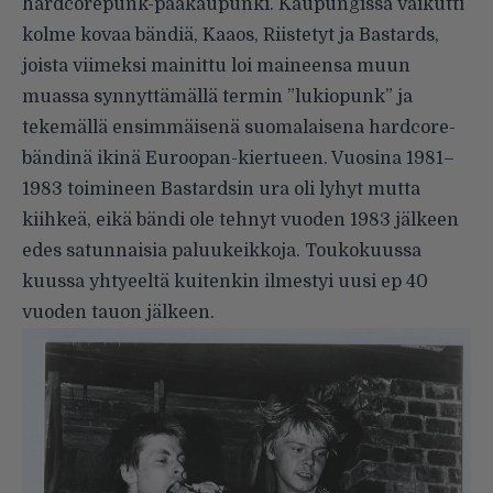
hardcorepunk-pääkaupunki. Kaupungissa vaikutti
kolme kovaa bändiä, Kaaos, Riistetyt ja Bastards,
joista viimeksi mainittu loi maineensa muun
muassa synnyttämällä termin ”lukiopunk” ja
tekemällä ensimmäisenä suomalaisena hardcore-
bändinä ikinä Euroopan-kiertueen. Vuosina 1981–
1983 toimineen Bastardsin ura oli lyhyt mutta
kiihkeä, eikä bändi ole tehnyt vuoden 1983 jälkeen
edes satunnaisia paluukeikkoja. Toukokuussa
kuussa yhtyeeltä kuitenkin ilmestyi uusi ep 40
vuoden tauon jälkeen.