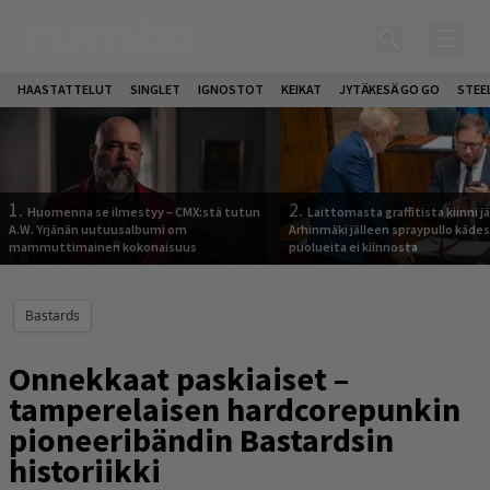
HAASTATTELUT
SINGLET
IGNOSTOT
KEIKAT
JYTÄKESÄ GO GO
STEE
1.
2.
Huomenna se ilmestyy – CMX:stä tutun
Laittomasta graffitista kiinni 
A.W. Yrjänän uutuusalbumi om
Arhinmäki jälleen spraypullo kädes
mammuttimainen kokonaisuus
puolueita ei kiinnosta
Bastards
Onnekkaat paskiaiset –
tamperelaisen hardcorepunkin
pioneeribändin Bastardsin
historiikki