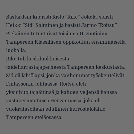
Bastardsin kitaristi Risto ”Rike” Jokela, solisti
Heikki ”Sid” Salminen ja basisti Jarmo ”Roitsu”
Piekäinen tutustuivat toisiinsa 11-vuotiaina
Tampereen Klassillisen oppikoulun ensimmäisellä
luokalla.
Rike tuli keskiluokkaisesta
taideharrastajaperheestä Tampereen keskustasta.
Sid oli lähiölapsi, jonka vanhemmat työskentelivät
Finlaysonin tehtaassa. Roitsu eleli
yksinhuoltajaäitinsä ja kahden veljensä kanssa
vastaperustetussa Hervannassa, joka oli
vuokratasoltaan edullinen kerrostalolähiö
Tampereen eteläosassa.