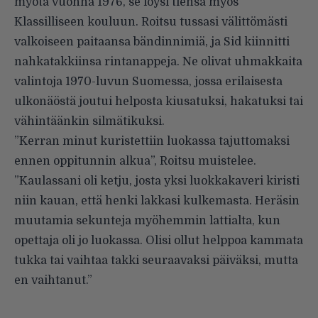
myötä vuonna 1976, se löysi tiensä myös
Klassilliseen kouluun. Roitsu tussasi välittömästi
valkoiseen paitaansa bändinnimiä, ja Sid kiinnitti
nahkatakkiinsa rintanappeja. Ne olivat uhmakkaita
valintoja 1970-luvun Suomessa, jossa erilaisesta
ulkonäöstä joutui helposta kiusatuksi, hakatuksi tai
vähintäänkin silmätikuksi.
”Kerran minut kuristettiin luokassa tajuttomaksi
ennen oppitunnin alkua”, Roitsu muistelee.
”Kaulassani oli ketju, josta yksi luokkakaveri kiristi
niin kauan, että henki lakkasi kulkemasta. Heräsin
muutamia sekunteja myöhemmin lattialta, kun
opettaja oli jo luokassa. Olisi ollut helppoa kammata
tukka tai vaihtaa takki seuraavaksi päiväksi, mutta
en vaihtanut.”