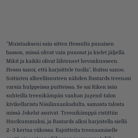
”Muistaakseni sain sitten Hessulta punaisen
basson, missä olivat vain puuosat ja kielet jäljellä.
Mikit ja kaikki olivat lähteneet hevonkuuseen.
Hessu sanoi, että harjoittele tuolla”, Roitsu sanoo.
Soitinten alkeellisuuteen nähden Bastards treenasi
varsin hulppeissa puitteissa. Se sai Riken isän
suhteilla treenikämpän vanhan jugend-talon
kivikellarista Näsilinnankadulta, samasta talosta
missä Jokelat asuivat. Treenikämppä ristittiin
Huvikummuksi, ja Bastards alkoi harjoitella siellä
2–3 kertaa viikossa. Rajoitteita treenaamiselle