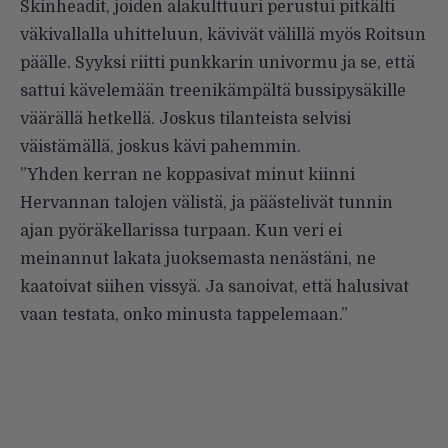
Skinheadit, joiden alakulttuuri perustui pitkälti
väkivallalla uhitteluun, kävivät välillä myös Roitsun
päälle. Syyksi riitti punkkarin univormu ja se, että
sattui kävelemään treenikämpältä bussipysäkille
väärällä hetkellä. Joskus tilanteista selvisi
väistämällä, joskus kävi pahemmin.
”Yhden kerran ne koppasivat minut kiinni
Hervannan talojen välistä, ja päästelivät tunnin
ajan pyöräkellarissa turpaan. Kun veri ei
meinannut lakata juoksemasta nenästäni, ne
kaatoivat siihen vissyä. Ja sanoivat, että halusivat
vaan testata, onko minusta tappelemaan.”