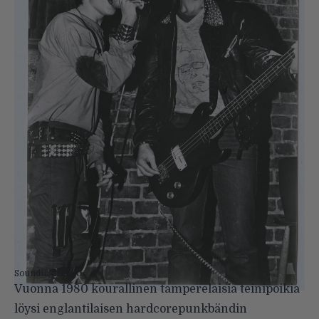
Soundin arkisto.
Vuonna 1980 kourallinen tamperelaisia teinipoikia
löysi englantilaisen hardcorepunkbändin