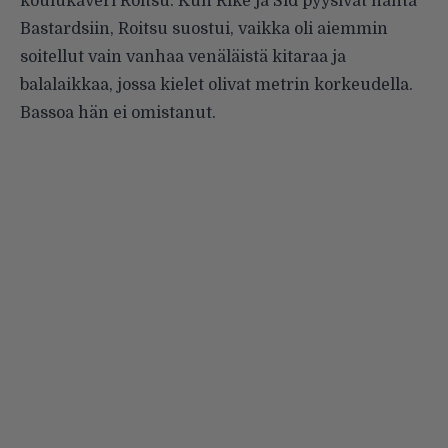
koulukaveri Roitsu. Kun Rike ja Sid pyysivät häntä
Bastardsiin, Roitsu suostui, vaikka oli aiemmin
soitellut vain vanhaa venäläistä kitaraa ja
balalaikkaa, jossa kielet olivat metrin korkeudella.
Bassoa hän ei omistanut.