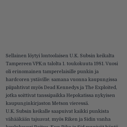
Sellainen löytyi lontoolaisen U.K. Subsin keikalta
Tampereen VPK:n talolta 1. toukokuuta 1981. Vuosi
oli erinomainen tamperelaisille punkin ja
hardcoren ystäville: samana vuonna kaupungissa
piipahtivat myös Dead Kennedys ja The Exploited,
jotka soittivat tanssipaikka Hepokatissa nykyisen
kaupunginkirjaston Metson vieressä.
U.K. Subsin keikalle saapuivat kaikki punkista
vähääkään tajuavat, myös Riken ja Sidin vanha