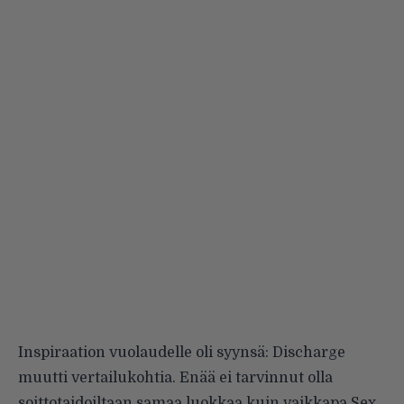
Inspiraation vuolaudelle oli syynsä: Discharge
muutti vertailukohtia. Enää ei tarvinnut olla
soittotaidoiltaan samaa luokkaa kuin vaikkapa Sex