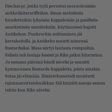
Discharge, jonka tyyli perustui suoraviivaisiin
sirkkelikitarariffeihin, ilman melodioita
huudettuihin lyhyisiin kappaleisiin ja pasifistis-
anarkistisiin sanoituksiin, käytännössä hajotti
Antikehon. Punkrockin soittaminen jäi
kertaheitolla, ja Antikeho muutti nimensä
Bastardsiksi. Masa siirtyi laulusta rumpuihin,
Sidistä tuli laulaja-basisti ja Rike jatkoi kitaristina.
Jo samana päivänä bändi sävelsi ja sanoitti
kymmenisen Bastards-kappaletta, joista ainakin
Sotaa jäi elämään. Biisintekometodi muistutti
tajunnanvirtatekniikkaa: Sid kirjoitti sanoja samaa
tahtia kun Rike sävelsi.