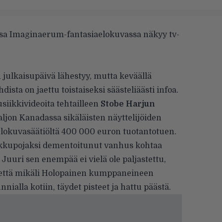
assa Imaginaerum-fantasiaelokuvassa näkyy tv-
ulkaisupäivä lähestyy, mutta keväällä
ista on jaettu toistaiseksi säästeliäästi infoa.
siikkivideoita tehtailleen
Stobe Harjun
ljon Kanadassa sikäläisten näyttelijöiden
lokuvasäätiöltä 400 000 euron tuotantotuen.
 pikkupojaksi dementoitunut vanhus kohtaa
uuri sen enempää ei vielä ole paljastettu,
 että mikäli Holopainen kumppaneineen
lla kotiin, täydet pisteet ja hattu päästä.