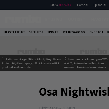
Como.fi
Episodi.fi
ETUSIVU
UUTISET
HAASTAT
HAASTATTELUT
STEELFEST
SINGLET
JYTÄKESÄ GO GO
IGNOSTOT
K
1.
2.
Laittomasta graffitista kiinni jäänyt Paavo
Huomenna se ilmestyy – CMX:s
Arhinmäki jälleen spraypullo kädessä – näitä
A.W. Yrjänän uutuusalbumi om
puolueita ei kiinnosta
mammuttimainen kokonaisuus
Osa Nightwish
Julkaistu:
12.10.2011 00:29