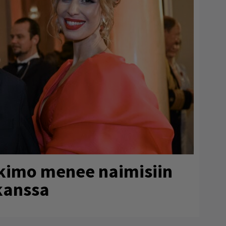
rkimo menee naimisiin
kanssa