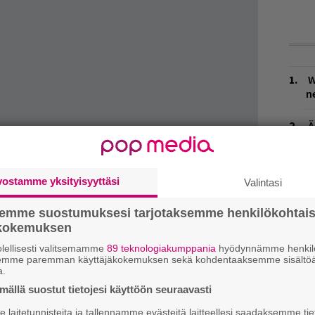
W
n
Ä
es
L
vostamme yksityisyyttäsi
Valintasi
P
k
semme suostumuksesi tarjotaksemme henkilökohtai
ökokemuksen
M
lellisesti valitsemamme
89 teknologiakumppania
hyödynnämme henkilö
semme paremman käyttäjäkokemuksen sekä kohdentaaksemme sisältöä
H
a.
A
dotteen
, jossa raottaa vähän enemmän
ällä suostut tietojesi käyttöön seuraavasti
m
aa esimerkiksi osan elokuvan
laitetunnisteita ja tallennamme evästeitä laitteellesi saadaksemme tie