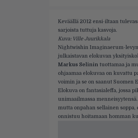
Keväällä 2012 ensi-iltaan tulev
sarjoista tuttuja kasvoja.
Kuva: Ville Juurikkala
Nightwishin Imaginaerum-levyn j
julkaistavan elokuvan yksityiskohd
Markus Selinin
tuottamaa ja mu
ohjaamaa elokuvaa on kuvattu pa
voimin ja se on saanut Suomen E
Elokuva on fantasialeffa, jossa
unimaailmassa menneisyytensä. J
mutta onpahan sellainen soppa,
onnistuu hoitamaan homman kunnia