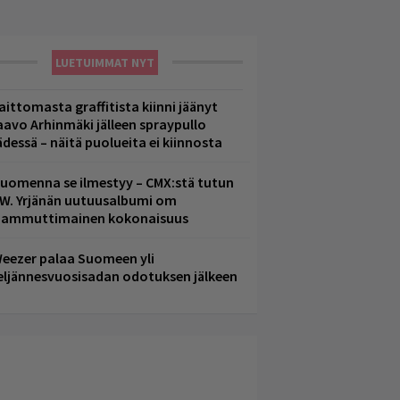
LUETUIMMAT NYT
aittomasta graffitista kiinni jäänyt
aavo Arhinmäki jälleen spraypullo
ädessä – näitä puolueita ei kiinnosta
uomenna se ilmestyy – CMX:stä tutun
.W. Yrjänän uutuusalbumi om
ammuttimainen kokonaisuus
eezer palaa Suomeen yli
eljännesvuosisadan odotuksen jälkeen