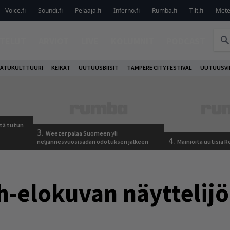
Voice.fi
Soundi.fi
Pelaaja.fi
Inferno.fi
Rumba.fi
Tilt.fi
Metel
TELUT
ARVIOT
LIVE
KOLUMNIT
PODCAST
ATUKULTTUURI
KEIKAT
UUTUUSBIISIT
TAMPERE CITY FESTIVAL
UUTUUSVI
tä tutun
3.
Weezer palaa Suomeen yli
4.
neljännesvuosisadan odotuksen jälkeen
Mainioita uutisia 
-elokuvan näyttelijöi