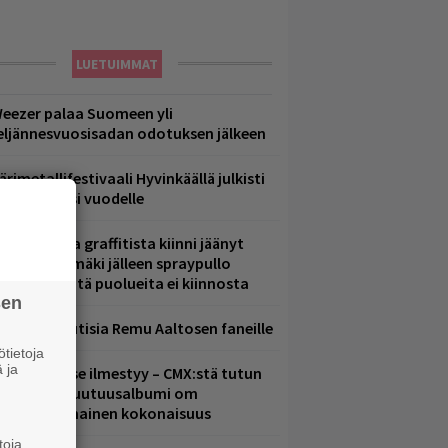
LUETUIMMAT
eezer palaa Suomeen yli
eljännesvuosisadan odotuksen jälkeen
ärimetallifestivaali Hyvinkäällä julkisti
iintyjiä ensi vuodelle
aittomasta graffitista kiinni jäänyt
aavo Arhinmäki jälleen spraypullo
ädessä – näitä puolueita ei kiinnosta
sen
ainioita uutisia Remu Aaltosen faneille
tietoja
 ja
uomenna se ilmestyy – CMX:stä tutun
.W. Yrjänän uutuusalbumi om
ammuttimainen kokonaisuus
toja