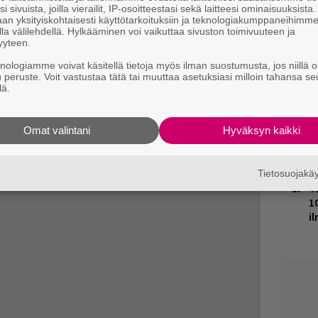
H
i sivuista, joilla vierailit, IP-osoitteestasi sekä laitteesi ominaisuuksista
vat ainakin
Marianne Farley
,
Francis X.
an yksityiskohtaisesti käyttötarkoituksiin ja teknologiakumppaneihimm
t
 Lord
,
Joanna Noyes
,
Ron Lea
, Victoria
la välilehdellä. Hylkääminen voi vaikuttaa sivuston toimivuuteen ja
o
yyteen.
nna Fielding
ja
Stefan Demers
.
knologiamme voivat käsitellä tietoja myös ilman suostumusta, jos niillä o
K
 taitaa olla kuitenkin Sonera-mainoksessa
u peruste. Voit vastustaa tätä tai muuttaa asetuksiasi milloin tahansa se
n
lä.
a
Ilkka Villi
. Lisäksi bändi itse esittää
S
J
vyn arvion voi lukea marraskuun Rumbasta. On
Omat valintani
Hyväksyn kaikki
H
k
Tietosuojak
M
1
i