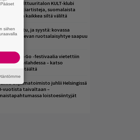
elsingin Kulttuuritalon KULT-klubi
. Pääset
e
arjoaa kulttiartisteja, suomalaista
saamista ja kaikkea siltä väliltä
n siihen
ent mainittu, ja syystä: kovassa
uraavalla
osteessa olevan ruotsalaisyhtye saapuu
uomeen
ytäkesä Go-Go -festivaalia vietettiin
elsingin Suvilahdessa – katso
uvagalleria täältä
äytäntömme
ainio ohjelmatoimisto juhlii Helsingissä
0-vuotista taivaltaan –
lmaistapahtumassa loistoesiintyjät