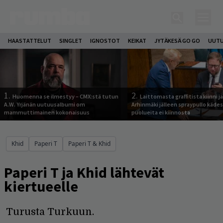
HAASTATTELUT
SINGLET
IGNOSTOT
KEIKAT
JYTÄKESÄ GO GO
UUTU
1.
2.
Huomenna se ilmestyy – CMX:stä tutun
Laittomasta graffitista kiinni 
A.W. Yrjänän uutuusalbumi om
Arhinmäki jälleen spraypullo kädes
mammuttimainen kokonaisuus
puolueita ei kiinnosta
Khid
Paperi T
Paperi T & Khid
Paperi T ja Khid lähtevät
kiertueelle
Turusta Turkuun.