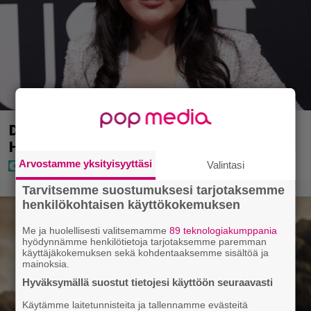
Diandra julkaisi upeita kuvia
Helsingistä – ”Puitteet kohdillaan”
Arvostamme yksityisyyttäsi
Valintasi
Tarvitsemme suostumuksesi tarjotaksemme
henkilökohtaisen käyttökokemuksen
Me ja huolellisesti valitsemamme
89 teknologiakumppania
hyödynnämme henkilötietoja tarjotaksemme paremman
käyttäjäkokemuksen sekä kohdentaaksemme sisältöä ja
mainoksia.
Hyväksymällä suostut tietojesi käyttöön seuraavasti
Käytämme laitetunnisteita ja tallennamme evästeitä