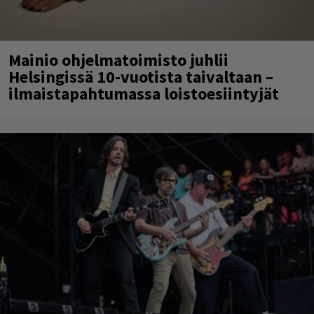
Mainio ohjelmatoimisto juhlii
Helsingissä 10-vuotista taivaltaan –
ilmaistapahtumassa loistoesiintyjät