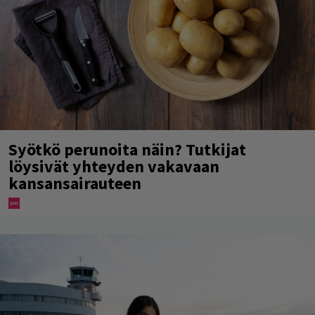
Syötkö perunoita näin? Tutkijat
löysivät yhteyden vakavaan
kansansairauteen