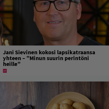
Jani Sievinen kokosi lapsikatraansa
yhteen – ”Minun suurin perintöni
heille”