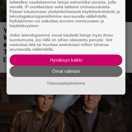
laitteellesi saadaksemme tietoja esimerkiksi sivuista, joilla
vierailit, IP-osoitteestasi sekä laitteesi ominaisuuksista.
Pääset tutustumaan yksityiskohtaisesti käyttötarkoituksiin ja
teknologiakumppaneihimme seuraavalla välilehdellä.
Hylkääminen voi vaikuttaa sivuston toimivuuteen ja
käytettävyyteen.
Yöllä tv:ssä: Sotaelokuvan näyttelijät
Jotkin teknologiamme voivat käsitellä tietoja myös ilman
kasvattivat lihakset nopeasti
suostumusta, jos niillä on siihen oikeutettu peruste. Voit
erikoisella kikalla – IMDb-arvosana on
vastustaa tätä tai muuttaa asetuksiasi milloin tahansa
seuraavalla välilehdellä.
7,6
Hyväksyn kaikki
Omat valintani
Tietosuojakäytäntömme