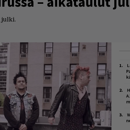
russa – aikataulut jul
julki.
L
P
k
H
A
m
W
n