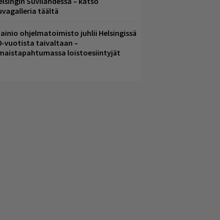
elsingin Suvilahdessa – katso
uvagalleria täältä
ainio ohjelmatoimisto juhlii Helsingissä
0-vuotista taivaltaan –
lmaistapahtumassa loistoesiintyjät