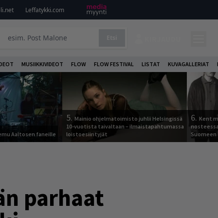
i.net
Leffatykki.com
Etsi
KIRJAUDU
DEOT
MUSIIKKIVIDEOT
FLOW
FLOW FESTIVAL
LISTAT
KUVAGALLERIAT
5.
6.
Mainio ohjelmatoimisto juhlii Helsingissä
Kent ma
10-vuotista taivaltaan – ilmaistapahtumassa
nosteessa
Remu Aaltosen faneille
loistoesiintyjät
Suomeen
sän parhaat