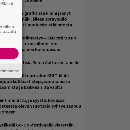
iintyjiä ensi vuodelle
. Pääset
e
aittomasta graffitista kiinni jäänyt
aavo Arhinmäki jälleen spraypullo
ädessä – näitä puolueita ei kiinnosta
n siihen
uraavalla
uomenna se ilmestyy – CMX:stä tutun
.W. Yrjänän uutuusalbumi om
ammuttimainen kokonaisuus
ainioita uutisia Remu Aaltosen faneille
äytäntömme
elsingin Kulttuuritalon KULT-klubi
arjoaa kulttiartisteja, suomalaista
saamista ja kaikkea siltä väliltä
ent mainittu, ja syystä: kovassa
osteessa olevan ruotsalaisyhtye saapuu
uomeen
ytäkesä Go-Go -festivaalia vietettiin