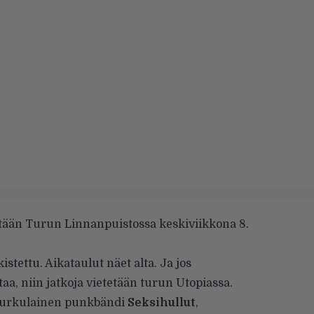
tetään Turun Linnanpuistossa keskiviikkona 8.
istettu. Aikataulut näet alta. Ja jos
taa, niin jatkoja vietetään turun Utopiassa.
-turkulainen punkbändi
Seksihullut
,