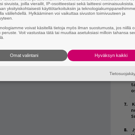
es
i sivuista, joilla vierailit, IP-osoitteestasi sekä laitteesi ominaisuuksista
an yksityiskohtaisesti käyttötarkoituksiin ja teknologiakumppaneihimm
L
la välilehdellä. Hylkääminen voi vaikuttaa sivuston toimivuuteen ja
yyteen.
P
k
knologiamme voivat käsitellä tietoja myös ilman suostumusta, jos niillä o
ääset
tästä
.
u peruste. Voit vastustaa tätä tai muuttaa asetuksiasi milloin tahansa se
lä.
H
A
m
Omat valintani
Hyväksyn kaikki
M
Tietosuojak
H
t
o
K
n
S
J