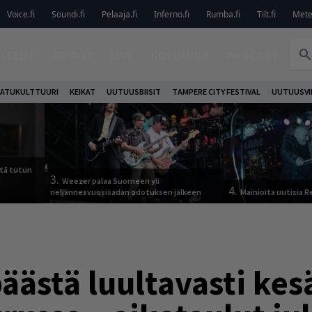
Voice.fi
Soundi.fi
Pelaaja.fi
Inferno.fi
Rumba.fi
Tilt.fi
Metel
TELUT
ARVIOT
LIVE
KOLUMNIT
PODCAST
ATUKULTTUURI
KEIKAT
UUTUUSBIISIT
TAMPERE CITY FESTIVAL
UUTUUSVI
tä tutun
3.
Weezer palaa Suomeen yli
4.
neljännesvuosisadan odotuksen jälkeen
Mainioita uutisia 
päästä luultavasti ke