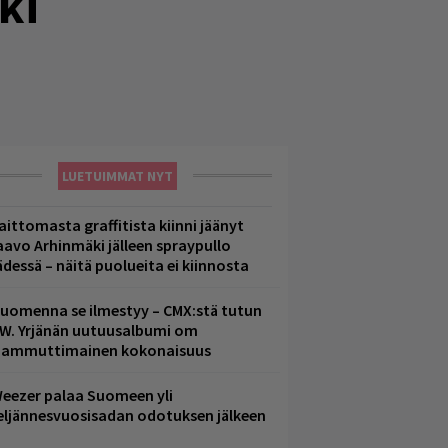
ki
LUETUIMMAT NYT
aittomasta graffitista kiinni jäänyt
aavo Arhinmäki jälleen spraypullo
ädessä – näitä puolueita ei kiinnosta
uomenna se ilmestyy – CMX:stä tutun
.W. Yrjänän uutuusalbumi om
ammuttimainen kokonaisuus
eezer palaa Suomeen yli
eljännesvuosisadan odotuksen jälkeen