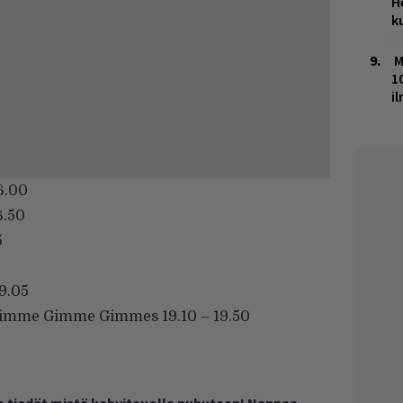
H
k
M
1
i
6.00
6.50
5
9.05
 Gimme Gimme Gimmes 19.10 – 19.50
ja tiedät mistä kahvitauolla puhutaan! Nappaa