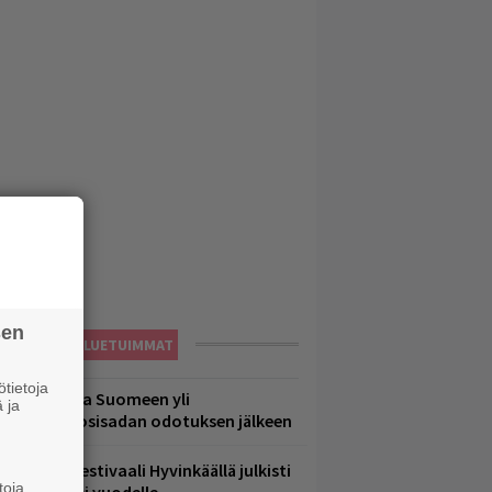
sen
LUETUIMMAT
tietoja
eezer palaa Suomeen yli
 ja
eljännesvuosisadan odotuksen jälkeen
ärimetallifestivaali Hyvinkäällä julkisti
toja