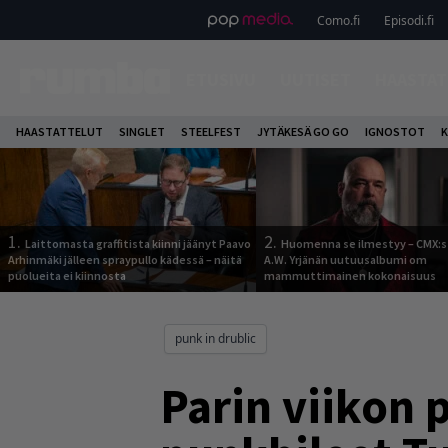
Como.fi
Episodi.fi
ETUSIVU
UUTISET
HAASTAT
HAASTATTELUT
SINGLET
STEELFEST
JYTÄKESÄ GO GO
IGNOSTOT
K
1.
2.
Laittomasta graffitista kiinni jäänyt Paavo
Huomenna se ilmestyy – CMX:s
Arhinmäki jälleen spraypullo kädessä – näitä
A.W. Yrjänän uutuusalbumi om
puolueita ei kiinnosta
mammuttimainen kokonaisuus
punk in drublic
Parin viikon 