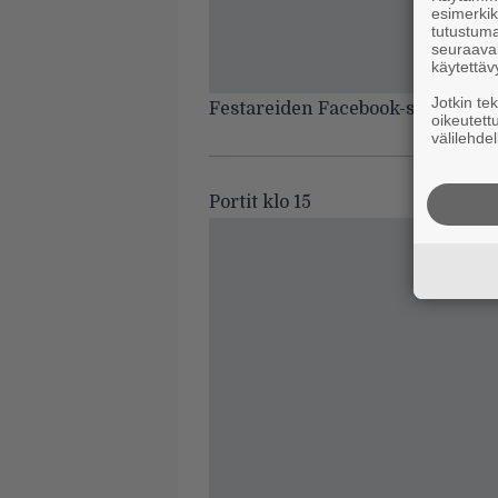
esimerkiks
tutustuma
seuraaval
käytettäv
Jotkin te
Festareiden Facebook-sivuille p
oikeutett
välilehdel
Portit klo 15