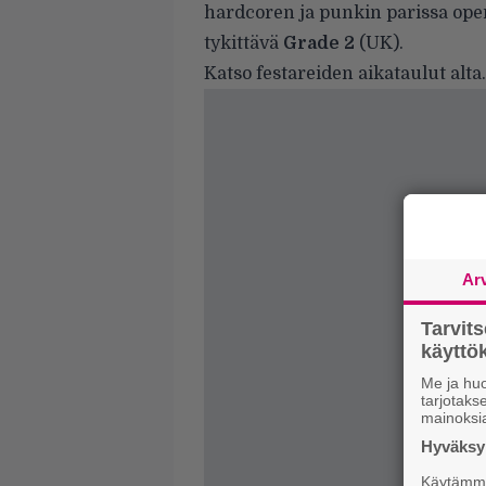
hardcoren ja punkin parissa ope
tykittävä
Grade 2
(UK).
Katso festareiden aikataulut alta.
Ar
Tarvit
käytt
Me ja huo
tarjotak
mainoksi
Hyväksym
Käytämme 