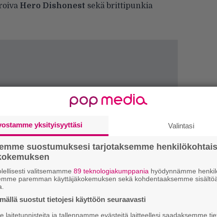
roiva
Hero Dishonest
sekä brittipunkia
vostamme yksityisyyttäsi
Valintasi
semme suostumuksesi tarjotaksemme henkilökohtai
ökokemuksen
lellisesti valitsemamme
89 teknologiakumppania
hyödynnämme henkilö
W
semme paremman käyttäjäkokemuksen sekä kohdentaaksemme sisältöä
n
a.
ällä suostut tietojesi käyttöön seuraavasti
Ä
laitetunnisteita ja tallennamme evästeitä laitteellesi saadaksemme tie